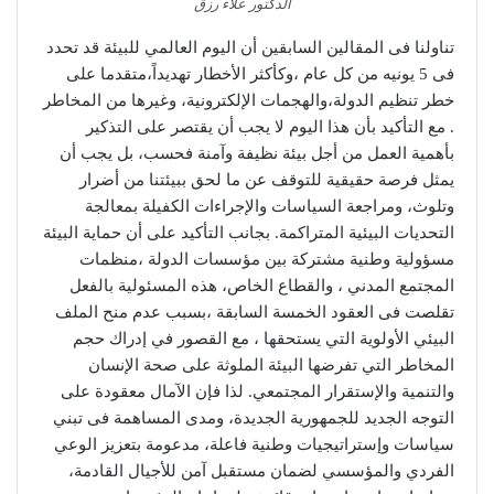
الدكتور علاء رزق
تناولنا فى المقالين السابقين أن اليوم العالمي للبيئة قد تحدد
فى 5 يونيه من كل عام ،وكأكثر الأخطار تهديداً،متقدما على
خطر تنظيم الدولة،والهجمات الإلكترونية، وغيرها من المخاطر
. مع التأكيد بأن هذا اليوم لا يجب أن يقتصر على التذكير
بأهمية العمل من أجل بيئة نظيفة وآمنة فحسب، بل يجب أن
يمثل فرصة حقيقية للتوقف عن ما لحق ببيئتنا من أضرار
وتلوث، ومراجعة السياسات والإجراءات الكفيلة بمعالجة
التحديات البيئية المتراكمة. بجانب التأكيد على أن حماية البيئة
مسؤولية وطنية مشتركة بين مؤسسات الدولة ،منظمات
المجتمع المدني ، والقطاع الخاص، هذه المسئولية بالفعل
تقلصت فى العقود الخمسة السابقة ،بسبب عدم منح الملف
البيئي الأولوية التي يستحقها ، مع القصور في إدراك حجم
المخاطر التي تفرضها البيئة الملوثة على صحة الإنسان
والتنمية والإستقرار المجتمعي. لذا فإن الآمال معقودة على
التوجه الجديد للجمهورية الجديدة، ومدى المساهمة فى تبني
سياسات وإستراتيجيات وطنية فاعلة، مدعومة بتعزيز الوعي
الفردي والمؤسسي لضمان مستقبل آمن للأجيال القادمة،