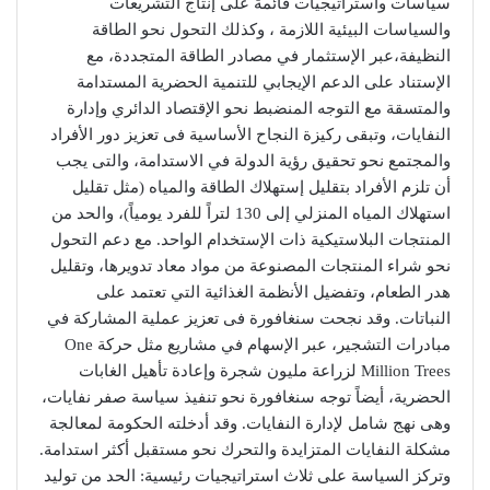
سياسات واستراتيجيات قائمة على إنتاج التشريعات
والسياسات البيئية اللازمة ، وكذلك التحول نحو الطاقة
النظيفة،عبر الإستثمار في مصادر الطاقة المتجددة، مع
الإستناد على الدعم الإيجابي للتنمية الحضرية المستدامة
والمتسقة مع التوجه المنضبط نحو الإقتصاد الدائري وإدارة
النفايات، وتبقى ركيزة النجاح الأساسية فى تعزيز دور الأفراد
والمجتمع نحو تحقيق رؤية الدولة في الاستدامة، والتى يجب
أن تلزم الأفراد بتقليل إستهلاك الطاقة والمياه (مثل تقليل
استهلاك المياه المنزلي إلى 130 لتراً للفرد يومياً)، والحد من
المنتجات البلاستيكية ذات الإستخدام الواحد. مع دعم التحول
نحو شراء المنتجات المصنوعة من مواد معاد تدويرها، وتقليل
هدر الطعام، وتفضيل الأنظمة الغذائية التي تعتمد على
النباتات. وقد نجحت سنغافورة فى تعزيز عملية المشاركة في
مبادرات التشجير، عبر الإسهام في مشاريع مثل حركة One
Million Trees لزراعة مليون شجرة وإعادة تأهيل الغابات
الحضرية، أيضاً توجه سنغافورة نحو تنفيذ سياسة صفر نفايات،
وهى نهج شامل لإدارة النفايات. وقد أدخلته الحكومة لمعالجة
مشكلة النفايات المتزايدة والتحرك نحو مستقبل أكثر استدامة.
وتركز السياسة على ثلاث استراتيجيات رئيسية: الحد من توليد