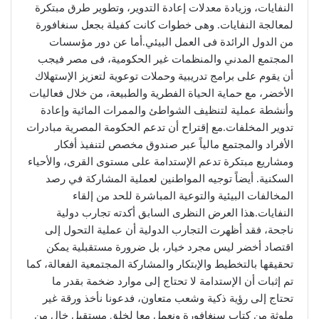
النفايات، وزيادة معدلات إعادة التدوير، وتطوير طرق مبتكرة
لمعالجة النفايات. وهى خطوات كانت كفيلة بجعل سنغافورة
من الدول الرائدة فى العمل البيئي.أما عن دور مؤسسات
المجتمع المدني والمنظمات غير الحكومية، فى مصر فيجب
أن يقوم على برامج تدريبية وحملات توعوية لتعزيز الإستهلاك
الأخضر، مع حماية الحياة الفطرية والطبيعة، من خلال فعاليات
وأنشطة عملية لتنظيف الشواطئ والممرات المائية وإعادة
تدوير المخلفات.مع إقتراح أن تدعم الحكومة المصرية مبادرات
الأفراد والمجتمع مالياً عبر صندوق مخصص لتنفيذ أفكار
ومشاريع مبتكرة تدعم الإستدامة على مستوى القرى، والأحياء
السكنية. أيضاً توجيه المواطنين لعملية المشاركة في رصد
المخالفات البيئية والتوعية المباشرة للحد من إلقاء
النفايات.هذا العرض النظرى السابق أكدته تجارب دولية
ناجحة، فقد أظهرت التجارب الدولية أن عملية التحول إلى
اقتصاد أخضر ليس مجرد خيار، بل ضرورة مستقبلية يمكن
تحقيقها بالتخطيط والإبتكار والمشاركة المجتمعية الفعالة، كما
تم إثبات أن الإستدامة لا تحتاج إلى موارد ضخمة بقدر ما
تحتاج إلى رؤية ذكية وشعب متعاون، فدعونا نأخذ ورقة غير
ملوثة من كتاب سنغافورة ونعمل معا لخلق مستقبل خال من