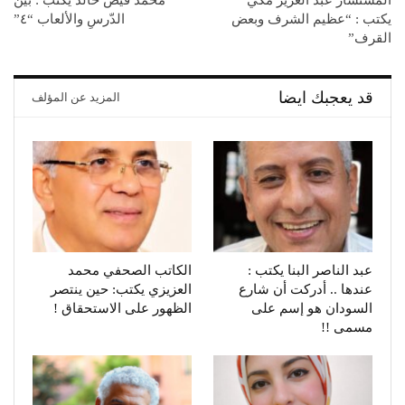
يكتب : “عظيم الشرف وبعض
الدّرسِ والألعاب “٤”
القرف”
قد يعجبك ايضا
المزيد عن المؤلف
عبد الناصر البنا يكتب :
الكاتب الصحفي محمد
عندها .. أدركت أن شارع
العزيزي يكتب: حين ينتصر
السودان هو إسم على
الظهور على الاستحقاق !
مسمى !!