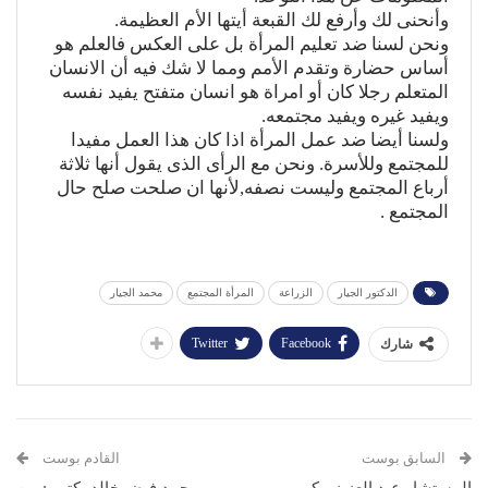
وأنحنى لك وأرفع لك القبعة أيتها الأم العظيمة.
ونحن لسنا ضد تعليم المرأة بل على العكس فالعلم هو
أساس حضارة وتقدم الأمم ومما لا شك فيه أن الانسان
المتعلم رجلا كان أو امراة هو انسان متفتح يفيد نفسه
ويفيد غيره ويفيد مجتمعه.
ولسنا أيضا ضد عمل المرأة اذا كان هذا العمل مفيدا
للمجتمع وللأسرة. ونحن مع الرأى الذى يقول أنها ثلاثة
أرباع المجتمع وليست نصفه,لأنها ان صلحت صلح حال
المجتمع .
الدكتور الجيار
الزراعة
المرأة المجتمع
محمد الجيار
Twitter
Facebook
شارك
السابق بوست
القادم بوست
المستشار عبد العزيز مكي
محمد فيض خالد يكتب : بين