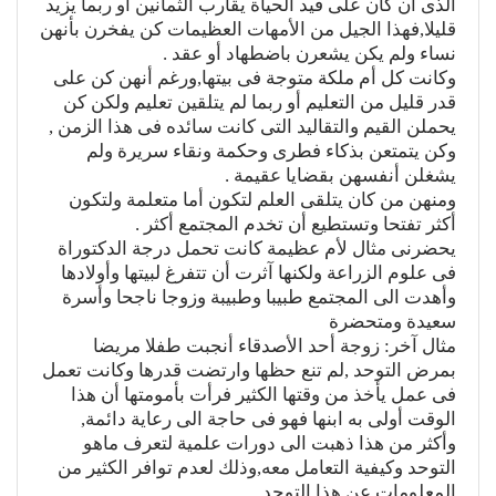
الذى ان كان على قيد الحياة يقارب الثمانين أو ربما يزيد
قليلا,فهذا الجيل من الأمهات العظيمات كن يفخرن بأنهن
نساء ولم يكن يشعرن باضطهاد أو عقد .
وكانت كل أم ملكة متوجة فى بيتها,ورغم أنهن كن على
قدر قليل من التعليم أو ربما لم يتلقين تعليم ولكن كن
يحملن القيم والتقاليد التى كانت سائده فى هذا الزمن ,
وكن يتمتعن بذكاء فطرى وحكمة ونقاء سريرة ولم
يشغلن أنفسهن بقضايا عقيمة .
ومنهن من كان يتلقى العلم لتكون أما متعلمة ولتكون
أكثر تفتحا وتستطيع أن تخدم المجتمع أكثر .
يحضرنى مثال لأم عظيمة كانت تحمل درجة الدكتوراة
فى علوم الزراعة ولكنها آثرت أن تتفرغ لبيتها وأولادها
وأهدت الى المجتمع طبيبا وطبيبة وزوجا ناجحا وأسرة
سعيدة ومتحضرة
مثال آخر: زوجة أحد الأصدقاء أنجبت طفلا مريضا
بمرض التوحد ,لم تنع حظها وارتضت قدرها وكانت تعمل
فى عمل يأخذ من وقتها الكثير فرأت بأمومتها أن هذا
الوقت أولى به ابنها فهو فى حاجة الى رعاية دائمة,
وأكثر من هذا ذهبت الى دورات علمية لتعرف ماهو
التوحد وكيفية التعامل معه,وذلك لعدم توافر الكثير من
المعلومات عن هذا التوحد.