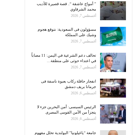
” أمواج عاشقة “.. قصة قصيرة للأديب
محمد الشرقاوي
أغسطس 7, 2026
مسؤولون فى السعودية: نتوقع هجوم
وشيك على المملكة
أغسطس 7, 2026
تحالف دعم الشرعية في اليمن: 11 مصاباً
في اعتداء حوثى على منطقة…
أغسطس 7, 2026
انفجار حافلة ركاب بعبوة ناسفة فى
جرمانا بريف دمشق
أغسطس 6, 2026
الرئيس السيسى: أمن البحرين جزء لا
يتجزأ من الأمن القومى المصرى
أغسطس 6, 2026
جامعة “ياغيلونيا” البولندية تحلل مفهوم