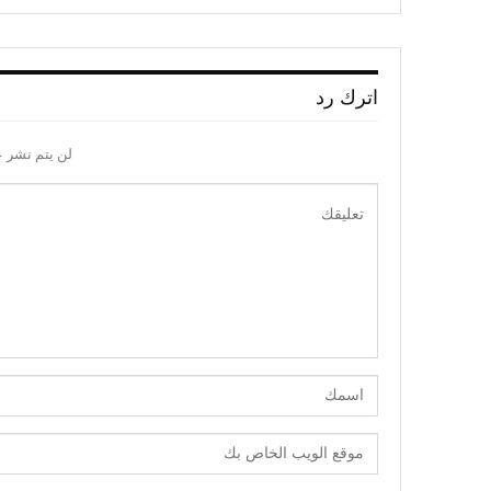
اترك رد
لن يتم نشر ع