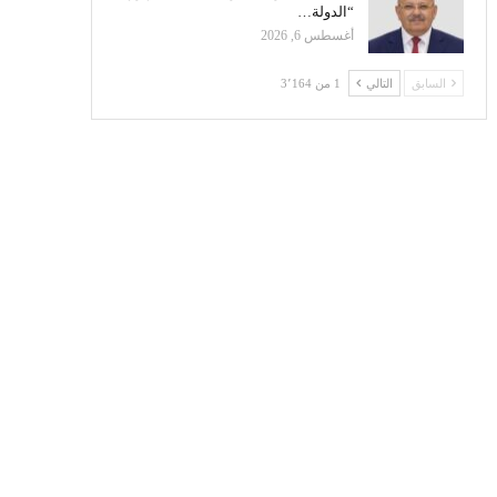
“الدولة…
أغسطس 6, 2026
السابق
التالي
1 من 3٬164