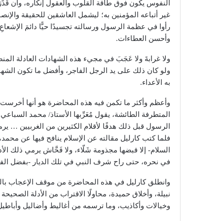
النفوس يكون فوق طاقة القلوب والعقول إنكاره، وأن قَدْر
غير أتباعه المؤمنين به؛ ليشمل العاشقين للحقيقة والإنصا
رأوا في عظمة الرسول ورسالته تجسيدًا حيًّا دائمَ الإشعاع
وأحسن العطاءات.
ولا غرابةَ ولا عَجَبَ في مجيء هذه الشهادات العادلة ال
ولو كان ذلك على يد الرجل الفاجر، وأفضل ما تكون الشهاد
به الأعداء.
وأعظم وأكثر ما تكمن فيه هذه المحاضرة هو أنها أخرست ك
المتطرفة الطائشة، يقول مُعَرِّبها الأستاذ/ محمد الس
الرسول قبل ذلك هدفًا لأقلام الكثيرين من الغربيين … يرمو
فلما كتب كارليل مقالته عن الإسلام ينافح فيها عن محمد،
السلام- إلا قبضها مجذومة شَلّاء، ولا فَحَّاش يرمي ذلك الأ
في نحره، حتى راح شرف النبي في تلك الديار -بفضل الفيل
وانطلق كارليل في هذه المحاضرة من موقف الإعجاب بالرس
نبيلة، وأخلاق حميدة، محاولًا الاقتراب من الأدلة الصحيحة
وخيالات وأكاذيب، وما ترسمه من أغاليط وأضاليل وأباطيل