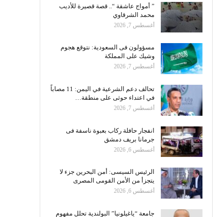
” أمواج عاشقة “.. قصة قصيرة للأديب
محمد الشرقاوي
أغسطس 7, 2026
مسؤولون فى السعودية: نتوقع هجوم
وشيك على المملكة
أغسطس 7, 2026
تحالف دعم الشرعية في اليمن: 11 مصاباً
في اعتداء حوثى على منطقة…
أغسطس 7, 2026
انفجار حافلة ركاب بعبوة ناسفة فى
جرمانا بريف دمشق
أغسطس 6, 2026
الرئيس السيسى: أمن البحرين جزء لا
يتجزأ من الأمن القومى المصرى
أغسطس 6, 2026
جامعة “ياغيلونيا” البولندية تحلل مفهوم