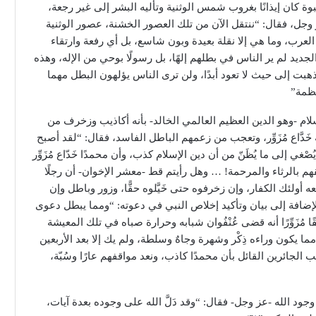
ة كان إيذانًا بغروب شمس الوثنية وتأليه البشر إلى غير رجعة،
 وجل، فقال: “ننتقل الآن من تلك العصور الخشنة، عصور الوثنية
لعرب، وما هي إلا نقلة بعيدة وبون شاسع، بل أي رفعة وارتقاء
لجديد لم ير الناس في بطلهم إلهًا، بل رسولًا بوحي من الإله، وهذه
ذهبت إلى حيث لا تعود أبدًا، ولن ترى الناس يؤلهون البطل مهما
لعظمة”
إسلام -وهو الدين العظيم العالمي الخالد- بأنه أكاذيب وزخرف من
 خَدَّاع مُزَوِّر، وتعجب من زعمهم الباطل الفاسد، فقال: “لقد أصبح
غي إلى ما يُظَنّ من أن دين الإسلام كذب، وأن محمدًا خَدّاع مُزَوِّر
هم بالرثاء والمرحمة! … وهل رأيتم قط -معشر الإخوان- أن رجلًا
ه أولئك الكفار، وإن زخرفوه حتى خَيَّلوه حقًّا، وزور وباطل وإن
بالإضافة إلى بيان وتأكيد إخلاص النبي في دعوته: “ومما يبطل دعوى
ًا مُزَوِّرًا أنه قضى عُنْفُوان شبابه وحرارة صباه في تلك المعيشة
مما يكون وراءه ذِكْر وشهرة وجاهٌ وسلطة، ولم يك إلا بعد الأربعين
ائرين القائل بأن محمدًا كاذب، ونعد مواقفهم عارًا وسُبّة،
 وجود الله -عز وجل- فقال: “وقد دَلَّ الله على وجوده بعدة آيات،