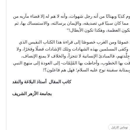
كذبًا وبهتانًا من أنه رجل شهوات، وأنه لا هم له إلا قضاء مآربه من
مما كان سببًا في تصديقه، والإيمان برسالته، والاستمساك بها، ثم
تكون العظمة، وهكذا تكون الأبطال!”
لم عمومًا ومن الغرب خصوصًا إلى قراءة هذا الكتاب النفيس الذي
ى المسلمين بهذه الشهادات وتلك الإشادات فضلًا وفخرًا، ولا
دتهم، فالمبادئ الإنسانية لا تتجزأ، والخلاف لا يمنع الإنصاف،
ت بها الخطوب، وأحاطت بها المُلِمّات- إلى العودة إلى منهج النبي
مثابة سفينة نوح عليه السلام؛ فهل هم فاعلون؟!
كاتب المقال أستاذ البلاغة والنقد
بجامعة الأزهر الشريف
توماس كارليل