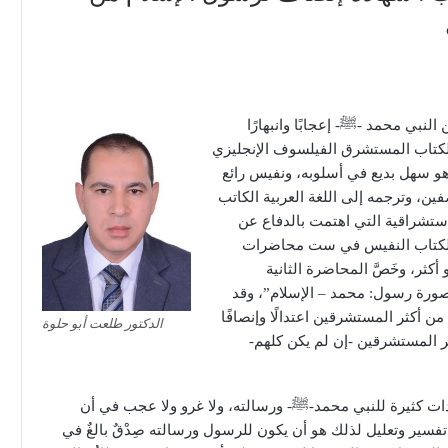
النبي محمد -ﷺ- إعجابًا وانبهارًا
ء الكتاب المستشرق الفيلسوف الإنجليزي
وهو سهل بديع في أسلوبه، ونفيس رائع
صفين، وترجمه إلى اللغة العربية الكاتب
الاستشراقية التي اهتمت بالدفاع عن
 الكتاب النفيس في ست محاضرات
ثر، وخَصَّ المحاضرة الثانية
ورة رسول: محمد – الإسلام”، وقد
من أكثر المستشرقين اعتدالًا وإنصافًا
الدكتور طلعت أبو حلوة
كثر المستشرقين -إن لم يكن كلهم-
ت كثيرة للنبي محمد-ﷺ- ورسالته، ولا غرو ولا عجب في أن
سير وتعليل لذلك هو أن يكون للرسول ورسالته صِدْقٌ بالغٌ في