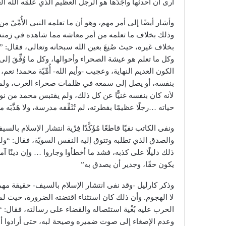
أرى أن أحدثها وأجَدّها هو الرجل العظيم الذي عَلَّمَه الله ا
وأشار أيضًا إلى أمر مهم، وهو أن ما تعلمه النبي الأُمِّيّ 
وذلك بخلاف ما تعلمه من أمر معاشه مما شاهده في زمنه وبيئت
بخلاف غيره، حيث صُنِعَ بعين الله سبحانه وتعالى، فقال: ” ث
وكل ما تعلم هو عيشة الصحراء وأحوالها، وكل ما وُفِّقَ إل
الكون العديم النهاية، وعجيب -وأيم الله- أُمِّيّة محمد! نع
بنفسه، أو يصل إلى سمعه في ظلمات صحراء العرب، ولم يضره 
لأنه كان بنفسه غنيًّا عن كل ذلك، ولم يقتبس محمد من ن
حياته …رجلًا عظيمًا بفطرته، لم تُثَقِّفه مدرسة، ولا هَذَّبَه 
ونفى الكاتب نفيًا قاطعًا مُؤَكَّدًا فِرْية انتشار الإسلام با
والصدق الذي تطلبه وتتوق إليه النفس السويّة، فقال: “ول
ذلك دليلًا على كذبه، فشد ما أخطأوا وجاروا … وإن دينًا آم
يكون حقًا، وجدير أن يصدق به”
وذكر كارليل -وقد نفى انتشار الإسلام بالسيف- حقيقة م
لا الهجوم. وأن ذلك كان استثناء اقتضته الضرورة، حيث لم ي
الحرب عليه بُغْية استئصاله والقضاء على رسالته، فقال: 
وعدم الإصغاء إلى صوت ضميره وصيحة لبه، حتى أرادوا أن