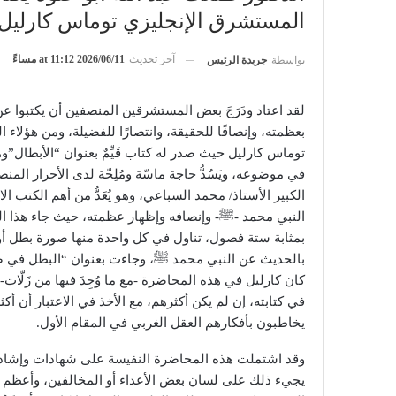
المستشرق الإنجليزي توماس كارليل
آخر تحديث
2026/06/11 at 11:12 مساءً
بواسطة
جريدة الرئيس
لقد اعتاد ودَرَجَ بعض المستشرقين المنصفين أن يكتبوا عن 
بعظمته، وإنصافًا للحقيقة، وانتصارًا للفضيلة، ومن هؤلا
توماس كارليل حيث صدر له كتاب قَيِّمٌ بعنوان “الأبطال”
في موضوعه، ويَسُدُّ حاجة ماسّة ومُلِحّة لدى الأحرار المن
الكبير الأستاذ/ محمد السباعي، وهو يُعَدُّ من أهم الكتب 
النبي محمد -ﷺ- وإنصافه وإظهار عظمته، حيث جاء هذا
بمثابة ستة فصول، تناول في كل واحدة منها صورة بطل أو أك
بالحديث عن النبي محمد ﷺ، وجاءت بعنوان “البطل في ص
كان كارليل في هذه المحاضرة -مع ما وُجِدَ فيها من زَلّات- 
في كتابته، إن لم يكن أكثرهم، مع الأخذ في الاعتبار أن أ
يخاطبون بأفكارهم العقل الغربي في المقام الأول.
وقد اشتملت هذه المحاضرة النفيسة على شهادات وإشادا
يجيء ذلك على لسان بعض الأعداء أو المخالفين، وأعظم تف