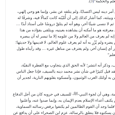
لعلم والحكمة”
(
3).
من أمر دينه ليس اكتسابًا، ولم يتلقه عن بشر، وإنما هو وحي إلهي،
ه، كما أشار كذلك إلى أن أُمِّيّته كانت كمالًا فيه، وشرفًا له
م لا ننسى شيئًا آخر، وهو أنه لم يتلقّ دروسًا على أستاذ أبدًا …
ى معرفته هو ما أمكنه أن يشاهده بعينيه، ويتلقى بفؤاده من هذا
م، إنه لم يعرف من العالم ولا من علومه إلا ما تيسر له أن يبصره
ولم يُزْرِ به أنه لم يعرف علوم العالم، لا قديمها ولا حديثها؛
ور أي إنسان آخر، ولم يغترف من مناهل غيره … وقد رأيناه طول
معلم”
لسيف، وذكر أنه انتشر؛ لأنه الحق الذي يتجاوب مع الفطرة النقيّة،
قد قيل كثيرًا في شأن نشر محمد دينه بالسيف، فإذا جعل الناس
ن به أولئك العرب الوثنيون، وأمسكوه بقلوبهم النارية، لجدير أن
همة، وهي أن لجوء النبي-ﷺ- للسيف في حروبه كان من أجل الدفاع
كتف أعداء الإسلام بعدم الإيمان به، وإنما صدوا عنه، وأعلنوا
“فلما وجد أن القوم الظالمين لم يكتفوا برفض رسالته السماوية،
 يسكتوه فلا ينطق بالرسالة، عزم ابن الصحراء على أن يدافع عن