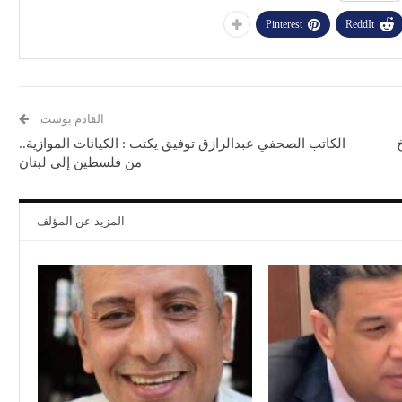
Pinterest
ReddIt
القادم بوست
الكاتب الصحفي عبدالرازق‭ ‬توفيق يكتب : الكيانات‭ ‬الموازية‭..
‬من‭ ‬فلسطين‭ ‬إلى‭ ‬لبنان
المزيد عن المؤلف