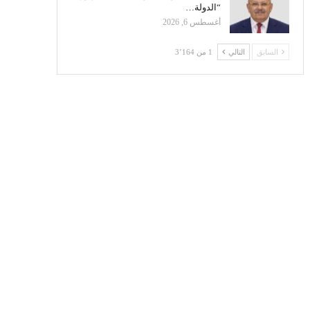
“الدولة…
أغسطس 6, 2026
السابق
التالي
1 من 3٬164