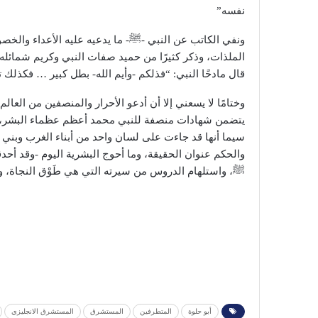
نفسه”
ونفي الكاتب عن النبي -ﷺ- ما يدعيه عليه الأعداء والخصوم 
الملذات، وذكر كثيرًا من حميد صفات النبي وكريم شمائله 
قال مادحًا النبي: “فذلكم -وأيم الله- بطل كبير … فكذلك 
وختامًا لا يسعني إلا أن أدعو الأحرار والمنصفين من العا
يتضمن شهادات منصفة للنبي محمد أعظم عظماء البشر، وكف
سيما أنها قد جاءت على لسان واحد من أبناء الغرب وبني جِلْ
والحكم عنوان الحقيقة، وما أحوج البشرية اليوم -وقد أحدق
ﷺ، واستلهام الدروس من سيرته التي هي طَوْق النجاة، وب
أبو حلوة
المتطرفين
المستشرق
المستشرق الانجليزي