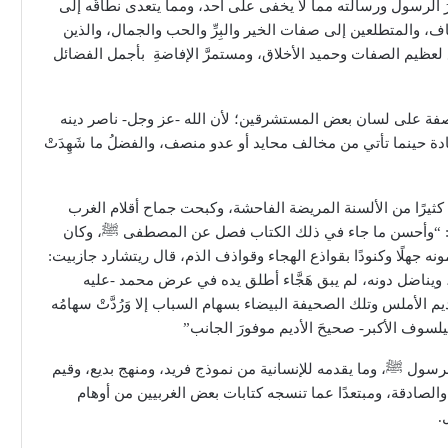
َ الرسول ورسالته مما لا يخفى على أحد، ومما يتعدى نطاقُه إلى
ف، والمتطلعين إلى صفات الخير والبِرِّ والحب والجمال، والذين
ِ لعظيم الصفات وحميد الأخلاق، ومستمرَّ الإفاضةِ بأجمل الفضائل
منصفة على لسان بعض المستشرقين؛ لأن الله -عز وجل- ناصر دينه
ة حينما تأتي من مخالف محايد أو عدو منصف، والفضلُ ما شَهِدَتْ
ثيرًا من الألسنة المريضة الفاحشة، وكبحت جماح أقلام الغرب
باعي: “وأحسن ما جاء في ذلك الكتاب فصل عن المصطفى ﷺ، وكان
نه جهلًا وكنودًا بقواذع الهجاء وقواذف الذم، قال ريتشارد جازبيت:
 ويناضل دونه، لم يبق هَجَّاء أطلق يده في عرض محمد -عليه
ديم الأملس وتلك الصحيفة البيضاء بسهام السباب إلا وَرُدَّتْ سهامُه
سوف الأكبر- صحيحَ الأديم موفورَ الجانب”
ول ﷺ، وما يقدمه للإنسانية من نموذج فريد، ومنهج بديع، وقيم
 والصادقة، ومبتعدًا عما تنسجه كتابات بعض الغربيين من أوهام
.