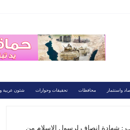
صاد واستثمار
محافظات
تحقيقات وحوارات
شئون عربية ود
تب : شهادة إنصاف لرسول الإسلام من