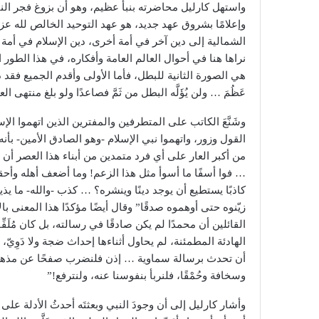
واستهل كارليل محاضرته بنبأ عظيم، وهو أن بزوغ فجر النبو
وإعلامًا بشروق عهد جديد، هو عهد التوحيد الخالص لله عز
الشمالية إلى دين آخر في أمة أخرى، دين الإسلام في أمة ا
نراها هنا في أحوال العالم العامة وأفكاره، في هذا الطور ا
هي الصورة الثانية للبطل، فأما الأولى وأقدم الجميع فقد 
عَظُمَ … ولن يُؤَلَّه البطل من ثَمَّ فصاعدًا ولو بلغ منتهى ا
وشَنَّعَ الكاتب على المتطرفين والمفترين الذين اتهموا ال
القول وزور، واتهموا نبي الإسلام -وهو الصادق الأمين- بأنه
من أكبر العار على أي فرد متمدين من أبناء هذا العصر أن يُصْ
… فوا أسفًا ما أسوأ مثل هذا الزعم! وما أضعف أهله وأحق
كاذبًا يستطيع أن يوجد دينًا وينشره؟ … كذب -والله- ما يذيع
زيّنوه حتى أوهموه صدقًا” وقال أيضًا مؤكدًا هذا المعنى 
القائلين أن محمدًا لم يكن صادقًا في رسالته، بل كان مُلَفِّق
الهادئة المطمئنة، لم يحاول أثناءها إحداث ضجة ولا دَوِيّ، 
أن تحدث برسالة سماوية … إذن فلنضرب صفحًا عن مذهب الج
وسخافة وحُمْقًا، فلنربأ بنفوسنا عنه، ولنترفع!”
وأشار كارليل إلى أن وجودَ النبي وبعثتَه أحدثُ الأدلة على