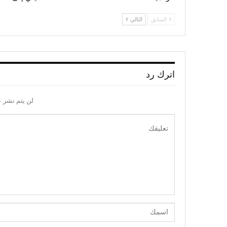
السابق
التالي
اترك رد
لن يتم نشر ع