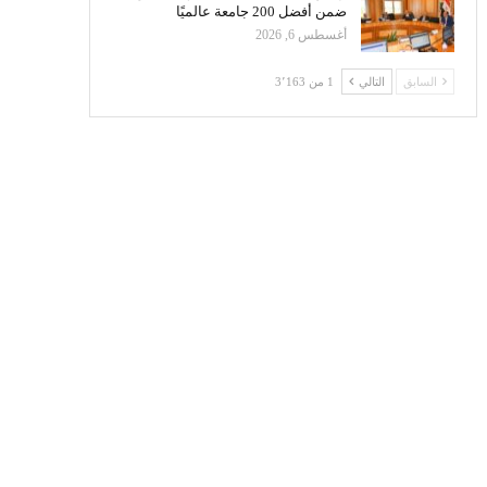
ضمن أفضل 200 جامعة عالميًا
أغسطس 6, 2026
السابق
التالي
1 من 3٬163