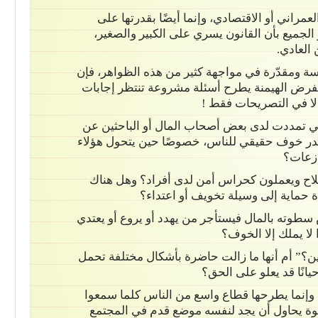
لعمراني أو الاقتصادي، وإنما أيضًا بقدرتها على
جميع بأن القانون يسري على الكبير والصغير،
العادي.
ة ومقدّرة في مواجهة كثير من هذه الظواهر، فإن
تفرض الهيمنة يطرح أسئلة مشروعة تنتظر إجابات
لا في التصريحات فقط !
ي تمددت لدى بعض أصحاب المال أو الباحثين عن
در خوف حقيقي للناس، خصوصًا حين يتحول هؤلاء
ازعات؟
اح ويعملون كحراس أمن لدى أفراد؟ وهل هناك
ة حماية إلى وسيلة تخويف أو اعتداء؟
طوته بالمال فيستأجر من يهدد أو يروع أو يعتدي
لا يملك إلا الخوف؟
ن؟” أم أنها ما زالت حاضرة بأشكال مختلفة تحمل
انًا قد يعلو على الحق؟
 وإنما يطرحها قطاع واسع من الناس كلما سمعوا
وة يحاول أن يجد لنفسه موضع قدم في المجتمع