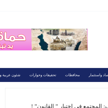
صاد واستثمار
محافظات
تحقيقات وحوارات
شئون عربية ود
المجتمع في اختبار ” القانون” !