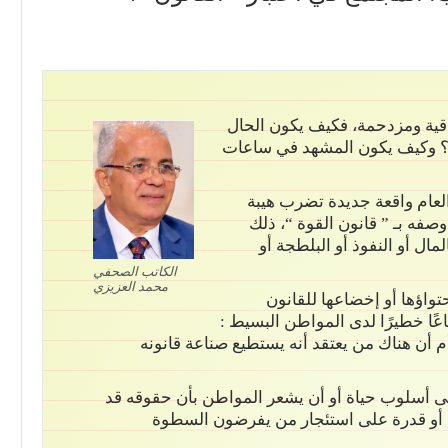
راقية ومزدحمة، فكيف يكون الحال
بة؟ وكيف يكون المشهد في ساعات
عام واقعة جديدة تضرب هيبة
صفه بـ ” قانون القوة “، ذلك
ال أو النفوذ أو البلطجة أو
الكاتب الصحفي
محمد العزيزي
واؤها أو إخضاعها للقانون
عًا خطيرًا لدى المواطن البسيط :
م أن هناك من يعتقد أنه يستطيع صناعة قانونه
لى أسلوب حياة أو أن يشعر المواطن بأن حقوقه قد
وذًا أو قدرة على استئجار من يفرضون السطوة