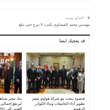
السابق بوست
مهندس محمد الفيشاوى يكتب: لا تبرح حتى تبلغ
قد يعجبك ايضا
قنصوة يبحث مع شركة هواوي مصر
تطوير أداء الجامعات وبناء الكوادر
ليرتفع إجمال
الرقمية
العيني إلى 395 مليون…