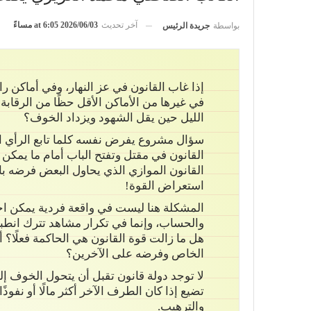
آخر تحديث
2026/06/03 at 6:05 مساءً
بواسطة
جريدة الرئيس
إذا غاب القانون في عز النهار، وفي أماكن 
في غيرها من الأماكن الأقل حظًا من الرقا
الليل حين يقل الشهود ويزداد الخوف؟
سؤال مشروع يفرض نفسه كلما تابع الرأي ال
القانون في مقتل وتفتح الباب أمام ما يمكن و
القانون الموازي الذي يحاول البعض فرضه بالم
استعراض القوة!
المشكلة هنا ليست في واقعة فردية يمكن احت
والحساب، وإنما في تكرار مشاهد تترك انطبا
هل ما زالت قوة القانون هي الحاكمة فعلًا؟ أ
الخاص وفرضه على الآخرين؟
لا توجد دولة قانون تقبل أن يتحول الخوف إ
تضيع إذا كان الطرف الآخر أكثر مالًا أو نف
والترهيب.