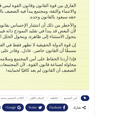
الفارق بين قوة القانون وقانون القوة ليس فار
والانتماء والثقة، ومجتمع يبدأ فيه الضعيف با
حقه سيعود بالقانون وحده.
والأخطر من ذلك أن انتشار الإحساس بقانون 
لأن البعض قد يبدأ في تقليد النموذج ذاته في
يتحول الاستثناء إلى ظاهرة، ويتحول الخلل ا
إن قوة الدولة الحقيقية لا تظهر فقط في ال
مسبقًا أن القانون حاضر.. عادل.. وقادر على ح
فإذا أردنا الحفاظ على أمن المجتمع وسلامه ا
محاولة لصناعة قانون القوة.. لأن المجتمعات ل
الضعيف أن القانون لم يعد كافيًا لحمايته!
أمن المجتمع
البلطجة
السلام الأهلي
الكاتب الصحفي محمد 
Google+
Twitter
Facebook
شارك