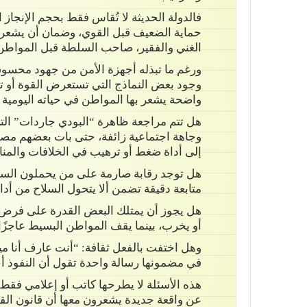
فالدولة الحديثة لا تُقاس فقط بحجم الإنجاز ا
حماية الضعيف قبل القوي، وضمان أن يشعر ال
الغني والفقير، صاحب السلطة قبل المواطن 
ورغم ما تبذله أجهزة الأمن من جهود محسوس
وجود بعض النماذج التي تستعرض القوة أو 
واضحة يشعر بها المواطن في حياته اليومية 
هل تتم مراجعة ظاهرة “البودي جاردات” الت
وجاهة اجتماعية زائفة، حتى بات بعضهم مص
إلى أداة ضغط أو ترهيب في الخلافات والمن
هل توجد رقابة صارمة على من يحملون السل
متابعة دقيقة تضمن ألا يتحول السلاح من أدا
هل يجوز أن يمتلك البعض القدرة على فرض س
أو يخرب، بينما يقف المواطن البسيط عاجزًا 
وهل اختفت بالفعل ثقافة: “أنت عارف أنا مي
في مضمونها رسالة واحدة تقول أن النفوذ أحي
هذه الأسئلة لا يطرحها كاتب أو إعلامي فقط
عن واقعة جديدة يشعرون معها أن قانون الق