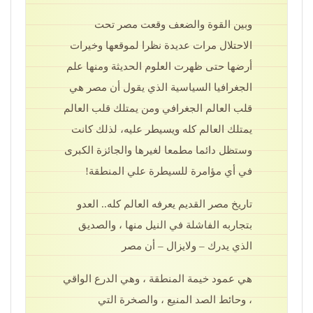
وبين القوة والضعف وقعت مصر تحت
الاحتلال مرات عديدة نظرا لموقعها وخيرات
أرضها حتى ظهرت العلوم الحديثة ومنها علم
الجغرافيا السياسية الذي يقول أن مصر هي
قلب العالم الجغرافي ومن يمتلك قلب العالم
يمتلك العالم كله ويسيطر عليه، لذلك كانت
وستظل دائما مطمعا لغيرها والجائزة الكبرى
في أي مؤامرة للسيطرة علي المنطقة!
تاريخ مصر القديم يعرفه العالم كله.. العدو
بتجاربه الفاشلة في النيل منها ، والصديق
الذي يدرك – ولايزال – أن مصر
هي عمود خيمة المنطقة ، وهي الدرع الواقي
، وحائط الصد المنيع ، والصخرة التي