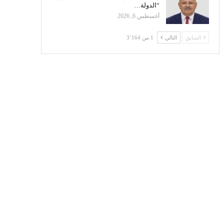
“الدولة…
أغسطس 6, 2026
السابق
التالي
1 من 3٬164