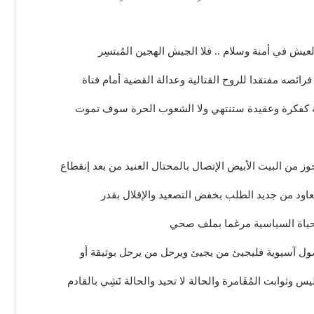
عيش في أمنة وسلام .. فلا الجيش الهجين المُبتسِر
رائصه مفتقدا للروح القتالية وعدالة القضية أمام فتاة
ة كفكرة وعقيدة ستنتهي ولا الشعوب الحرة سوف تموت
وز من البيت الأبيض الإتصال بالمحتال العنيد من بعد إنقطاع
 يعاود من جديد الطلب بخفض التصعيد والإقلال بقدر
لحياة السياسية مرغما بملف صحي
 أصول آسيوية فليجيئ من يجيئ ويرحل من يرحل بوثيقة أو
 وثوابت المُقَامرة والحالة لا تحيد والحالة تَشِي بالقادم