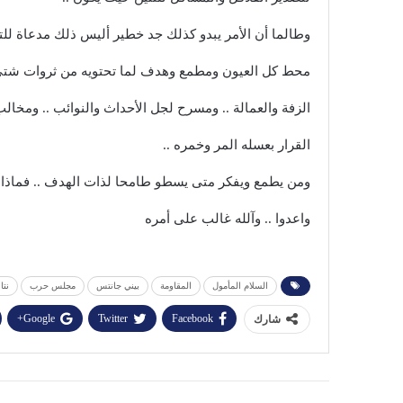
وطالما أن الأمر يبدو كذلك جد خطير أليس ذلك مدعاة لل
محط كل العيون ومطمع وهدف لما تحتويه من ثروات شتى 
الزفة والعمالة .. ومسرح لجل الأحداث والنوائب .. ومخ
القرار بعسله المر وخمره ..
ومن يطمع ويفكر متى يسطو طامحا لذات الهدف .. فماذا ست
واعدوا .. وآلله غالب على أمره
السلام المأمول
المقاومة
بيني جانتس
مجلس حرب
نتا
Google+
Twitter
Facebook
شارك