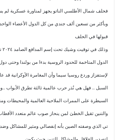
فحلف شمال الأطلسي الناتو يجهز لمناورة عسكرية لم يسبق
وبأكثر من تسعين ألف جندي من كل الدول الأعضاء الواحدة
قبولها في الحلف
وذلك في توقيت وشيك تحت إسم المدافع الصامد ٢٠٢٤ تحاكي حرب عالمية ثالثة وقد أُختيِرت أماكن المناورة في
الدول المتاخمة للحدود الروسية بدءا من بولندا وحتى دول ال
لإستفزاز وردع روسيا سيما وأن المغامرة الأوكرانية قد
السبل .. فهل هي نُذر حرب عالمية ثالثة تطرق الأبواب ..و
السيطرة على الممرات الملاحية العالمية والمحيطات ومناب
والتنين ثقيل الخطىَ لمن ينحاز صوب عالم متعدد الأقطاب 
تي الذي وصفته الصين بأنه إنفصالي ومثير للمشاكل وضد ..
لتصدير القلاقل والمشاكل للتنين حيث يكون ..