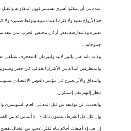
عنده من أن يمكثوا أسرى تستثمر فيهم المقاومة والقتل
فلا الأرواح تعنيه ولا كثرة الدماء تثنيه وتوقظ ضميره ولا
تعبيره ولا معارضة بعض أركان مجلس الحرب ممن معه من
جموحاته ..
ولا نداءاته على يائيير لابيد وليبرمان المتعجرف ستلقى مج
والمتطرفين أمثاله من الأشرار الخبَالىَ كبن جفير وسم
والمذاق والأثر يصرح في مؤتمر دافوس الإقتصادي بسويسرا
ينظر إليهم بكل إشمئزاز
والحديث عن توقيفه من قبل المدعي العام السويسري وال
وإن كان كل الشرفاء يتمنون ذلك ٠٠ لا أساس له من الصحة يحول دون كل ذلك حصانة الرؤساء والحالة
إن هي إلا أضغاث أحلام نيام تَكبُر أعجب من الخيال تفضح