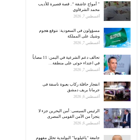
” أمواج عاشقة “.. قصة قصيرة للأديب
محمد الشرقاوي
أغسطس 7, 2026
مسؤولون فى السعودية: نتوقع هجوم
وشيك على المملكة
أغسطس 7, 2026
تحالف دعم الشرعية في اليمن: 11 مصاباً
في اعتداء حوثى على منطقة…
أغسطس 7, 2026
انفجار حافلة ركاب بعبوة ناسفة فى
جرمانا بريف دمشق
أغسطس 6, 2026
الرئيس السيسى: أمن البحرين جزء لا
يتجزأ من الأمن القومى المصرى
أغسطس 6, 2026
جامعة “ياغيلونيا” البولندية تحلل مفهوم