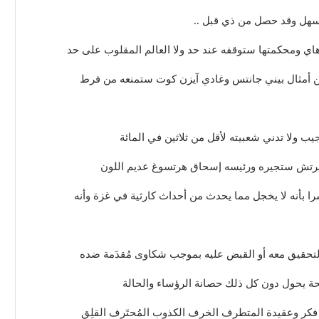
 سهل وقد حصل من ذي قبل ..
 لاهاي ومحكمتها ستوقفه عند حد ولا العالم المقلوب على حد
 أمثال بيني جانتس وغادي آيزن كوت ستمنعه من فرط
يب ولا تدني شعبيته لأقل من ثلاثين في المائة
وتيرتش ستجيره ورئيسه إسحاق هرتسوغ عديم اللون
 بأنه لا يخجل مما يحدث من أحداث كارثية في غزة وأنه
تحقيق معه أو القبض عليه بموجب شكاوى مُقدَمة ضده
 فكر وعقيدة المتطرف الخرِف الكذوب المُحتَرِف القلِق