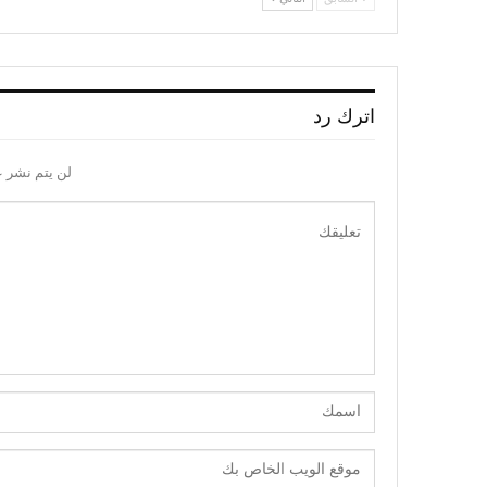
اترك رد
لن يتم نشر ع