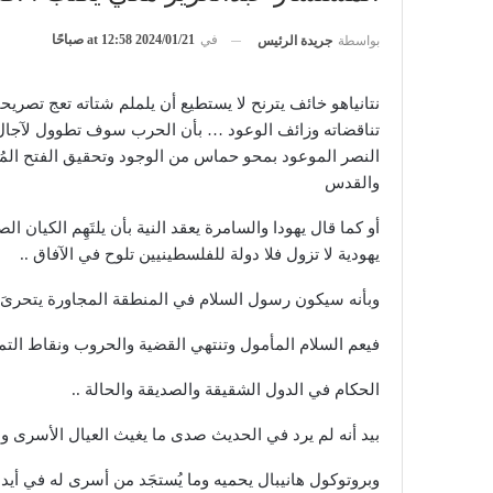
في
2024/01/21 at 12:58 صباحًا
بواسطة
جريدة الرئيس
نتانياهو خائف يترنح لا يستطيع أن يلملم شتاته تعج تصريح
تناقضاته وزائف الوعود … بأن الحرب سوف تطوول لآجال ح
النصر الموعود بمحو حماس من الوجود وتحقيق الفتح المُنا
والقدس
أو كما قال يهودا والسامرة يعقد النية بأن يلتَهِم الكيان
يهودية لا تزول فلا دولة للفلسطينيين تلوح في الآفاق ..
وبأنه سيكون رسول السلام في المنطقة المجاورة يتحرىَ م
فيعم السلام المأمول وتنتهي القضية والحروب ونقاط الت
الحكام في الدول الشقيقة والصديقة والحالة ..
بيد أنه لم يرد في الحديث صدى ما يغيث العيال الأسرى وا
وبروتوكول هانيبال يحميه وما يُستجَد من أسرى له في أيد