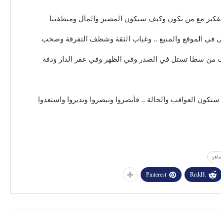
تفكير مع من نكون وكيف سيكون المصير والمآل ومنطقتنا
في الموقع والمنبع .. وغياب الثقة وشظف التفرقة وصخب
الب من سطا تستل في الصدر وفي الظهر وفي عقر الدار ودفة
كون العواقب والحالة .. فأبصروا وتبصروا وتدبروا واستعدوا
نياهو
Pinterest
ReddIt