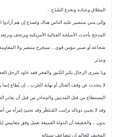
المقلاق وعناده وتخدع السُذَج ..
وإلى متي ستصبر عليه الناس هناك وتَصدَع إن هم أرادوا ال
المدجج بأحدث الأسلحة القتالية الأمريكية ويرتجف وترتعد ف
شجاعة أو صبي مؤمن قوي .. سيخرج منتصر ولا المقاوم
وتندثر
ويا بشرى الرجال بكنز الكنوز والفخر فقد عاود الرجل العج
لا يتحدث عن وقف القتال أو نهاية الحرب .. إن يُطاع إنما
المستطاع من قتل المدنيين والمجاذر من قبل أن يغادر ا
وقد لا يجيئ دونالد ترامب المُنتَظَر وقد تجيئ إمرأة من
بدون .. والحقيقة أن الدولة العميقة تعمل وفق مقاييس إبليس
المخيف للعالم إن تتضاعف سيئاته