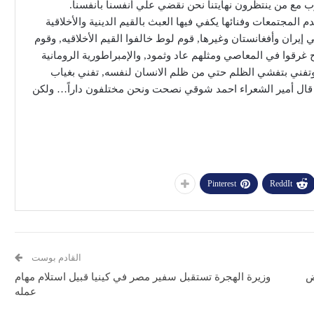
ب مع من ينتظرون نهايتنا نحن نقضي علي أنفسنا بأنفسنا.
 المجتمعات وفنائها يكفي فيها العبث بالقيم الدينية والأخلاقية
 إيران وأفغانستان وغيرها, قوم لوط خالفوا القيم الأخلاقيه, وقوم
 غرقوا في المعاصي ومثلهم عاد وثمود, والإمبراطورية الرومانية
 وتفني بتفشي الظلم حتي من ظلم الانسان لنفسه, تفني بغياب
ما قال أمير الشعراء احمد شوقي نصحت ونحن مختلفون داراً… ولكن
Pinterest
ReddIt
القادم بوست
ض
وزيرة الهجرة تستقبل سفير مصر في كينيا قبيل استلام مهام
عمله