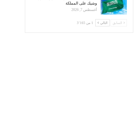
وشيك على المملكة
أغسطس 7, 2026
السابق
التالي
1 من 3٬165