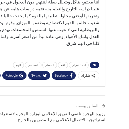
أننا مجتمع يتاْكل ويتحلل ببطء لننتهي دون الدخول في حر
علينا دراسة التاريخ والتعلم منه فثمة دراسات هامة عن هدم
وتحريفها أوحتي محاولة تطبيقها بالقوة كما يحدث حاليا في
شعيب خالفوا القيم الاقتصادية وطففوا الميزان, وقوم نوح
والبريطانية التي لا تغيب عنها الشمس, المجتمعات تهدم
العدل واتباع الأهواء, وهي عادة تبدأ من أصغر أسرة, وك
كلنا في الهم شرق.
احمد شوقي
الام
المسلم
المسيحي
الهم
Google+
Twitter
Facebook
شارك
السابق بوست
وزيرة الهجرة تلتقي الفريق الإعلامي لوزارة الهجرة لاستعرا
استراتيجية الاتصال الاعلامي مع المصريين بالخارج