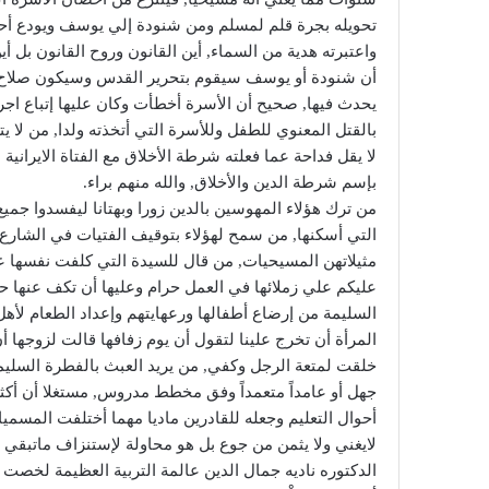
تحويله بجرة قلم لمسلم ومن شنودة إلي يوسف ويودع أحد د
واعتبرته هدية من السماء, أين القانون وروح القانون بل أين
أن شنودة أو يوسف سيقوم بتحرير القدس وسيكون صلاح الدين
يحدث فيها, صحيح أن الأسرة أخطأت وكان عليها إتباع اجرا
بالقتل المعنوي للطفل وللأسرة التي أتخذته ولدا, من لا ي
لا يقل فداحة عما فعلته شرطة الأخلاق مع الفتاة الايرانية
بإسم شرطة الدين والأخلاق, والله منهم براء.
من ترك هؤلاء المهوسين بالدين زورا وبهتانا ليفسدوا جمي
التي أسكنها, من سمح لهؤلاء بتوقيف الفتيات في الشارع
مثيلاتهن المسيحيات, من قال للسيدة التي كلفت نفسها عنا
عليكم علي زملائها في العمل حرام وعليها أن تكف عنها حت
السليمة من إرضاع أطفالها ورعهايتهم وإعداد الطعام لأهل
المرأة أن تخرج علينا لتقول أن يوم زفافها قالت لزوجها
خلقت لمتعة الرجل وكفي, من يريد العبث بالفطرة السليمة 
جهل أو عامداً متعمداً وفق مخطط مدروس, مستغلا أن أكثر
أحوال التعليم وجعله للقادرين ماديا مهما أختلفت المس
لايغني ولا يثمن من جوع بل هو محاولة لإستنزاف ماتبقي 
الدكتوره ناديه جمال الدين عالمة التربية العظيمة لخصت