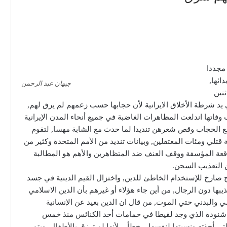
مجددا
ائها,
جيهان عبد الرحمن
ثنين
يد شرطة الأخلاق الايرانية لأن حجابها حسب زعمهم لم يرق لهم,
اتها اندلعت المظاهرات الغاضبة في جميع أنحاء المدن الإيرانية
ع الحجاب وقص شعرهن تنديدا لما حدث مع الشابة مهسا, لتقوم
قتلي ومئات المعتقلين, وبيانات تنديد من الأمم المتحدة وكثير من
اقعة المؤسفة ووقف العنف ضد المتظاهرين والأهم هو المطالبة
ن التعذيب السجن.
ذج صارخ للإستخدام الخاطئ للدين, واختزال القيم الدينية في جسد
يبها دون الرجال, من أين جاء هؤلاء أو غيرهم بأن الدين الاسلامي
سي والبدني حتي الموت, من قال ان الدين بعيد عن الإنسانية
ل شنودة الذي وجد لقيطا في حمامات أحد الكنائس منذ خمس
 أخذته ونسبتها لنفسها – خطأ – لأنها لم ترزق بالأطفال, ويتم