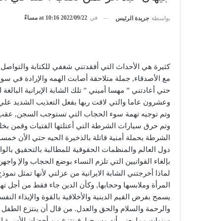
في
2022/09/22 at 10:16 مساءً
بواسطة
جريدة الرئيس
كثيرة هي الأحداث التي أفقدتني شغفي للكتابة والتواصل 
مع الأصدقاء, جملة متلاحقة أصابت الهمه والإرادة في سويد
حتي أعادتني ” مهسا أميني ” تلك الشابة الإيرانية البالغة ا
وعشرون عاما والتي لاقت ربها بفعل التعذيب الشديد علي 
وتم توجيه تهمة سوء الحجاب التي تستوجب السجن, عقب وف
وتم حرق سيارات الشرطة التي أعتلتها الفتيات وقمن بخل
الشرطة بحملة أمنية قاتلة بالذخيرة الحيه حتي الأن خمسة 
دول العالم والمنظمات الحقوقية للمطالبة بالتحقيق بالو
بإلغاء القوانيين التي تلزم النساء بوضع الحجاب والإ واجه
لماذا أخرجتني الشابة الايرانية من عزلتي لأنها تمثل نمو
المرأة وملابسها وحجابها, وكأن الدين جاء فقط من أجل تهذ
يسمح بفرض القيم الدينية والأخلاقية بالقوة والإيذاء النف
والرحمة والسلام والحق والعدل. من قال أن ينتزع الطف
سنوات مما يعني أنه مسيحيا, فينتزع من أحضان الأسرة التي