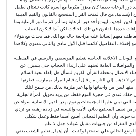
ور الرعاية بعدما كان معززاً مكرماً مع أسرة كانت تشتاق لطفل
 الإنسانية, من قال لمتخذ القرار المتحجج بالقانون والقيم الدينية
 الجديد, ليودع أحد دور الرعاية وما أدراكم ما دور الرعاية وما
ءات حددها القانون في تلك الحالات لكن أبدا لايكون العقاب
تعاطف معهم إنسانيا عليه مراجعة حاله مع الله, فما يحدث مع هؤلاء
 مع إختلاف التفاصيل كلاهما قتل الأول مادي والثاني معنوي وكلاهما
ع اللوحات الاعلانية الخاصة بتعليم الموسيقي والرسم, في المنطقة
 والمواصلات العامة لحثهم علي ارتداء الحجاب حتي يتميزن عن
ء الاتصال بمحطة القراّن الكريم لتسأل هل إلقاء تحية السلام
ي لا تذهب إلي النار, من قال أن قيام المرأة بممارسة فطرتها
 بيتها ليس من واجباتها وأنها غير ملزمة بذلك, من سمح لتلك
 أن حقك عندي في حجرة النوم فقط, من يريد تحويل المرأة لجارية
التي تبني عليها المجتمعات ويقوم بهدر القيم الإنسانية سواء عن
 من نصف المجتمع يعاني الأميه والنسبة في زيادة رهيبه مع تردي
ميات حوله, وأن التعليم المجاني أصبح أسما فقط وعمل شكلي
لدي الفقراء من جنيهات مقابل شهادة جهل لا علم.
 الوضع الحالي علي صفحتها وكتبت.. أن إهمال تعليم الشعب يعني