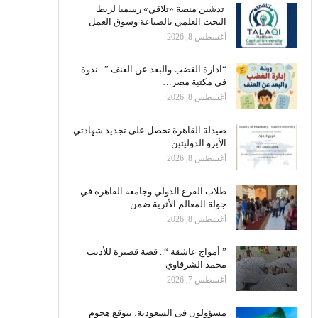
تدشين منصة «تلاقي» رسميا لربط
البحث العلمي بالصناعة وسوق العمل
أغسطس 8, 2026
“ادارة الغضب والبعد عن العنف ” ..ندوة
فى مكتبة مصر…
أغسطس 8, 2026
صيدلة القاهرة تحصل على تجديد شهادتي
الأيزو الدوليتين
أغسطس 8, 2026
طلاب الفرع الدولي وجامعة القاهرة في
جولة المعالم الأثرية ضمن…
أغسطس 8, 2026
” أمواج عاشقة “.. قصة قصيرة للأديب
محمد الشرقاوي
أغسطس 7, 2026
مسؤولون فى السعودية: نتوقع هجوم