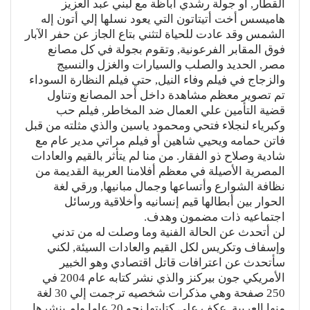
القطار, أو جولة رشدي أباظة مع لبني عبد العزيز
هاميسس أخت أتيتاتون التي يعود نسلها إلي أتون إله
الشمس وقد عادت للحياة لتثني بتاع الجاز عن حفر الآبار
فوق المقابر الفرعونية, وتقوم بجولة في كل مصانع
مصر, الحديد والصلب والسيارات والغزل والنسيج
والزجاج في فيلم وفاء النيل, حتي فيلم النظارة السوداء
تم تصوير معظم مشاهدة داخل أحد المصانع وتناول
قضية التأمين علي العمال ضد المخاطر, فيلم حب
وكبرياء لنجلاء فتحي ومحمود ياسين والذي مثلته من قبل
فاتن حمامه ويحيي شاهين أو فيلم مراتي مدير عام مع
شادية وصلاح ذو الفقار. من منا لم يتأثر بالقيم والعادات
المصرية الأصيلة في معظم أفلامنا العربية القديمة من
نظافة الشوارع وأتساعها وجمال مبانيها, ورقي لغة
الحوار بين أبطالها قيم إنسانيه وأخلاقية ورسائل
اجتماعيه ذات مضمون وهدف.
لن أتحدث عن الحالة الفنية وما وصلت له من تدني
وإسفاف وتكريس لكل القيم والعادات السيئة, لكني
سأتحدث عن اعترافات قاتل اقتصادي وهو الخبير
الأمريكي جون بيركنز والذي نشر كتابه عام 2004 في
250 صفحة وهي مذكرات شخصيه ترجمت إلي 30 لغة
منها العربية, عكف علي كتابتها نحو 20 عاما ولم ينشرها