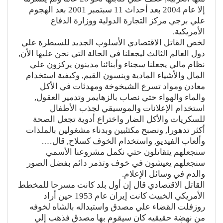
إلا عام 2004 بعد أحداث 11 سبتمبر 2001 بعد الهجوم
علي برجي مركز التجارة الدولية ووزارة الدفاع
الأمريكية.
لخص القاتل الاقتصادي الأسلوب الجديد للسيطرة علي
دول العالم الثالث ليجعلنا في الحالة التي نحن عليها الأن,
نظام مالي يجعلنا سجناء وأبنائنا مدينون يركزون علي
المال والأشياء المادية وينسون القيم, وكيفية استخدام
معادن ومواد تسرع الشيخوخة ومهدئات في الأكل
والماء والهواء حتي نصاب بالزهايمر وتدمير العقول,
استخدام الإعلانات والموسيقي لجذب الأطفال
للسكريات والأكل الضار واختراع أدوية تجعل الصحة
أكثر تدهورا, ونصبح مكتئبين وبدناء مشغولين بالملذات
وألعاب الفيديو, واستخدام الخوف كسلاح, قال….
سنجعلهم يتقاتلون حتي نكمل مشروعنا الأسمي
سنجعلهم يعيشون في خوف وتذمر دائم بفضل الصور
والدم في وسائل الإعلام.
القاتل الاقتصادي قال إن أول بلد كانت مسرحا للمخطط
الأمريكي الخبيث كانت إيران عام 1953 حين أراد
روزفلت القضاء علي مصدق واستبداله بالشاه لخوفه
من نهضة حقيقيه كان سيقوم بها مصدق فذهب إلي