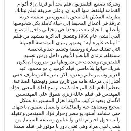
وشركة تصنيع التليفزيون فلم يجد أبو قردان إلا أكوام
القمامة ليلتقط منها الديدان, وعلي طريقة فيلم تيتانك
بطريقة الفلاش باك تتحول الصورة من سفينة خربة
غارقة في أعماق المحيط إلي حياة كاملة بكل شخوصها
وأبطالها, الحياة تبعث مجددا في مخيلتي داخل المصنع
الذي أنشئ عام 1966 وتنتعش الذاكرة بمشهد من فيلم
” البنات عايزه أيه ” وسهير رمزي المهندسة الجميلة
التي تمتلك سيارة ووظيفة وتعليم جيد وشخصية
مستقلة, ترتدي البالطو الأبيض داخل ورش تصنيع
التليفزيون وتتحدث عن شروطها من ضرورة أن يكون
شريك حياتها بلا ماضي, فيلم كوميدي مع محمود عبد
العزيز وسمير غانم وعدويه لكن به رسالة وبطرف خفي
أشار إلي مرحلة هامه من تاريخ مصر ونهضتها الصناعية.
معظم أفلام تلك المرحلة كانت ترسخ لذلك المعني, فؤاد
المهندس في فيلم عائلة زيزي يتفوق علي المهندسين
الألمان ويعيد تركيب ماكينة الغزل المستوردة بشكل
صحيح ومشاهد حية والماكينات والعمال يعملون باجتهاد,
حتي مشاهد أستوديو مصر وحوار فؤاد المهندس وعقيلة
راتب حول احترام الفن والفنانين وصناعة السينما, من
ينسي ليلي مراد وهي تغني دور يا موتور في فيلم سيدة