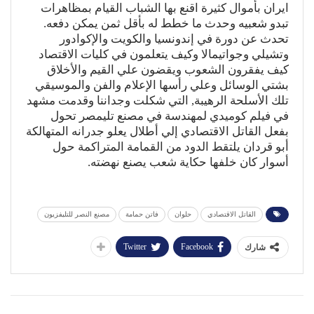
ايران بأموال كثيرة اقنع بها الشباب القيام بمظاهرات
تبدو شعبيه وحدث ما خطط له بأقل ثمن يمكن دفعه.
تحدث عن دورة في إندونسيا والكويت والإكوادور
وتشيلي وجواتيمالا وكيف يتعلمون في كليات الاقتصاد
كيف يفقرون الشعوب ويقضون علي القيم والأخلاق
بشتي الوسائل وعلي رأسها الإعلام والفن والموسيقي
تلك الأسلحة الرهيبة, التي شكلت وجداننا وقدمت مشهد
في فيلم كوميدي لمهندسة في مصنع تليمصر تحول
بفعل القاتل الاقتصادي إلي أطلال يعلو جدرانه المتهالكة
أبو قردان يلتقط الدود من القمامة المتراكمة حول
أسوار كان خلفها حكاية شعب يصنع نهضته.
القاتل الاقتصادي
حلوان
فاتن حمامة
مصنع النصر للتليفزيون
Twitter
Facebook
شارك