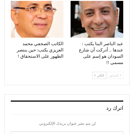
عبد الناصر البنا يكتب :
الكاتب الصحفي محمد
عندها .. أدركت أن شارع
العزيزي يكتب: حين ينتصر
السودان هو إسم على
الظهور على الاستحقاق !
مسمى !!
السابق
التالي
اترك رد
لن يتم نشر عنوان بريدك الإلكتروني.