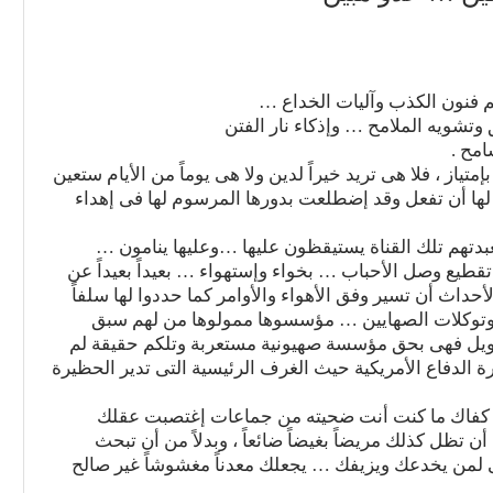
 فنون الكذب وآليات الخداع …
تشويه الملامح … وإذكاء نار الفتن
امح .
إمتياز ، فلا هى تريد خيراً لدين ولا هى يوماً من الأيام ستعين
 لها أن تفعل وقد إضطلعت بدورها المرسوم لها فى إهداء
بدتهم تلك القناة يستيقظون عليها …وعليها ينامون …
قطيع وصل الأحباب … بخواء وإستهواء … بعيداً بعيداً عن
داث أن تسير وفق الأهواء والأوامر كما حددوا لها سلفاً
بروتوكلات الصهايين … مؤسسوها ممولوها من لهم سبق
ويل فهى بحق مؤسسة صهيونية مستعربة وتلكم حقيقة لم
رة الدفاع الأمريكية حيث الغرف الرئيسية التى تدير الحظيرة
ما كفاك ما كنت أنت ضحيته من جماعات إغتصبت عقلك
ل كذلك مريضاً بغيضاً ضائعاً ، وبدلاً من أن تبحث
لمن يخدعك ويزيفك … يجعلك معدناً مغشوشاً غير صالح