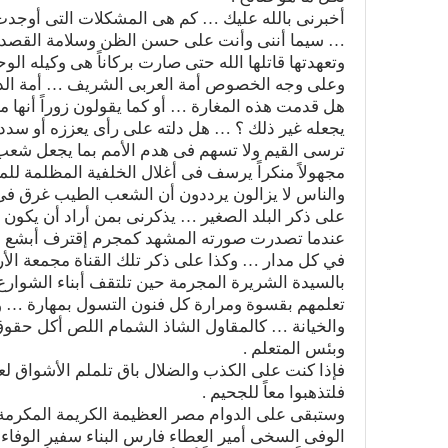
أخبرنى بالله عليك … كم هى المشكلات التى أوجدت
… سيما أننى وأنت على حسن الظن وسلامة القصد نعر
وتعهدتها قاتلها الله حتى صارت بركاناً هى وكيله ال
وعلى وجه الخصوص أمة العربى الشريف … أمة الدي
هل قدمت هذه المغارة … أو كما يقولون زوراً أنها 
يجعله غير ذلك ؟ … هل دلته على رأى يعززه أو سددته 
ترسى القيم ولا تسهم فى هدم الأمم بما يجعل شعب 
مجهولاً منكراً يرسف فى أغلال الخلفية المظلمة للم
والناس لا يزالون يرددون أن الشعب الطيب غرق فى ال
على ذكر البلد الصغير … يذكرنى بمن أراد أن يكون 
عندما تصدرت صورته المشهد كمجرم إقترف أبشع الجر
في كل مدار … وكذا على ذكر تلك القناة مجمعة الأرذ
بالسيدة الشريرة المجرمة حين تلتقف أبناء الشوارع ا
تعلمهم بقسوة ومرارة كل فنون التسول بمهارة … وا
والخيانة … كالمقاول الشاذ الشمام اللص أكل حقوق
وبئس المتعلم .
فإذا كنت على الكذب والضلال باق تلملم الأشواق ل
فلتذهبوا معاً للجحيم .
وستبقى على الدوام مصر العظيمة الكريمة المكرمة
الوفى السخى أمير العطاء فارس البناء سفير الوفاء و