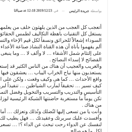
في
2019/12/23 at 12:18 صباحًا
بواسطة
جريدة الرئيس
أتعجب كل العجب من الذين يلهثون خلف من يعلمهم
يستغل كل التقنيات باهظة التكاليف لطم
س الحقائق و
السوداء إشعالاً للحرائق ونسفاً لكل قيم الإخاء والتس
ألم يفهموا بأناة أن هذه القناة النشاذ صناعة الأعداء ب
على إلتئام شمل الأشقاء … لا وألف لا … وما ينبغى
الفضائح لا إسداء النصائح .
والغريب والعجيب أن هناك من الناس الكثير قد إستع
يستعذبون منها نباح الخراب اليباب … يعشقون فيها ت
واقع الأحداث … كما هى وكيف وقعت ، ولكن على الأح
كيف تسير … تحقيقاً لمآرب الشياطين … تنفيذاً ل
التأسيس والتدريب والتسريب والتخويل وفضل التم
تكن يوماً ما مستغربة حاضنتها الشبكة الرئيسية لوزا
من هناك .
وأنت يا من تسعى إليها لتُضلك وتُذلك وتعزلك … أ
وأفسدت عليك سريرتك وعقيدتك … فهل يطيب لك أن تظ
لنفسك عن الدواء رحت تبحث عن الداء ؟! … تسعى 
لكل ما هو صالح .