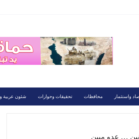
صاد واستثمار
محافظات
تحقيقات وحوارات
شئون عربية ود
قين … عدو مبين