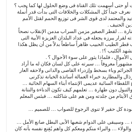
 أو حتى أسهمت تلك القناة فى وضع الحلول لها كما يجب ؟
ف جيداً كل المشكلات والخلافات التى بدأت قدر أُنملة
وحيد والمعتمد لدى قوى الشر فى توزيع الحمم لقتل الأمم
ن الحنيف .
منارة … لقطر الصغير مزمن السراب مدمن الإنقلاب نصحاً
لقرار يبرزه يجعله فى عداد البلدان العزيزة الأبية التى
قطر الطيب الحبيب ظاهراً ساطعاً بدلاً من أن يظل هكذا
شهد الكئيب ؟! .
أموال ، فلماذا يثور على سوء الأحوال ؟ .
مشهوراً معروفاً … سيرته على كل لسان فكان له ما أراد
ائم وباء بسخط وإزدراء القاصى والدانى ولاحقه العار
ال والمطاريد خبراء العمالة أساتذة الخيانة تذكرنى
للقطاء السائبة عديمى الإنتماء أبناء السهام الخائبة …
لتبول دون طهارة … تعلمهم كيف تكون الدناءة والنتانة
 الأيتام من جلدته ومن هم على شاكلته … فبئس المعلم
عودة كل حقير لا تنوى الرجوع للصواب … للصميم …
 … وسيبقى على الدوام شعبها الأبى البطل صانع الأمل …
الولاء … والبراء منكم ومعكم كل واهم يُقنع نفسه بأنه كان