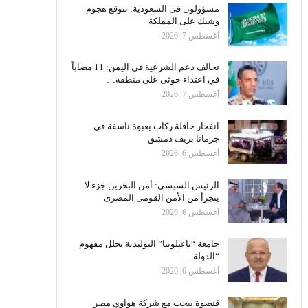
مسؤولون فى السعودية: نتوقع هجوم
وشيك على المملكة
أغسطس 7, 2026
تحالف دعم الشرعية في اليمن: 11 مصاباً
في اعتداء حوثى على منطقة…
أغسطس 7, 2026
انفجار حافلة ركاب بعبوة ناسفة فى
جرمانا بريف دمشق
أغسطس 6, 2026
الرئيس السيسى: أمن البحرين جزء لا
يتجزأ من الأمن القومى المصرى
أغسطس 6, 2026
جامعة “ياغيلونيا” البولندية تحلل مفهوم
“الدولة…
أغسطس 6, 2026
قنصوة يبحث مع شركة هواوي مصر