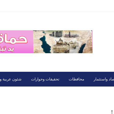
صاد واستثمار
محافظات
تحقيقات وحوارات
شئون عربية ود
!