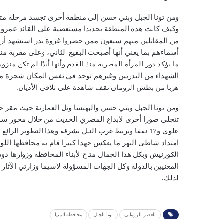
ومن تونا الجبل وبني حسن إلى منطقة أخرى تجسد مرحلة متق
وكيف كانت هذه المنطقة تحديدا مستعصية على القائد عمرو 
من المقاتلين منهم سبعون ممن حضروا غزوة بدر استشهد أربع
أسماءهم بما يعني أنها أصبحت البقيع الثاني، وعلى مقربة 
ما يؤكد دور المرأة المصرية منذ القدم وأنها أبدًا لم تكن منزوي
الشهداء من البدريين وغيرهم توجد في نفس المكان شجرة مريم
هربا من بطش الرومان تقف شاهدة على تلاقى الأديان.
ومن تونا الجبل وبني حسن والبهنسا وتل العمارنة حيث مقر ح
علوي و17 نفقا ويربط غرب النيل بشرقه وهذا التطوير ا
امتداد شاطئ النهر ما يعكس جهدا كبيرا قام به محافظها الل
الكورنيش وبكل هذا الجمال متاح لأبناء المحافظة وزوارها دون
المعنيين بالدولة وكل الجهات المسؤولة لاسيما وزارتي الآثار
لذلك.
العصر الروماني
تونا الجبل
محافظة المنيا