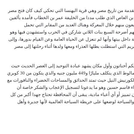
دمة من تاريخ مصر وهي قرية البهنسا التي تحكي كيف كان فتح مصر
بن العاص الذي طلب مددا من الخليفة عمر بن الخطاب فأمده بألفين
ون منهم خلال المعركة وهناك العديد من المقابر التي تحمل
منهم أضرحة السبع بنات اللاتي شاركن في الحرب واستشهدن فيها وهو
ة داخل بيتها وأنها لم تنعزل عن الحياة العامة وعن القيام بدورها، وإلى
 التي استظلت بظلها العذراء ومعها ولدها أثناء رحلتها إلى مصر
كم أخناتون وأول مكان يشهد عبادة التوحيد إلى العصر الحديث حيث
تتجلى صورا أخرى لإبداع المصري الحديث من خلال محور سمالوط الذي يتكلف مليارًا و449 مليون جنيه والذي يتكون من 30 كوبري
لرائع لكورنيش النيل حيث تمتد الحدائق والمساحات الخضراء والنافورات مع
واء قاسم حسين وهو ما يدعونا لتسجيل الإعجاب والشكر خاصة أن
 تمييز أو أي أعباء مادية، يبقى أن المحافظة تحتاج جهدا أكبر من كل
 والسياحة لوضعها على خريطة السياحة العالمية لأنها جديرة وأهل