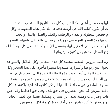
 واحدة من أغنى بلاد الدنيا مع كل هذا التاريخ الممتد مع امتداد
ن تكون كنانة الله في أرضه فحباها الله بكل هذه المقومات وكل
دم قصص للبطولة والفداء والوطنية والعلم والعمل والبناء والحب
بها منذ العصر الفرعوني مرورا بالروماني والقبطي وانتهاء بالعصر
 وأنها مصر التي لا مثيل لها، وتمضى الأيام ونكتشف في كل يوم أننا لم
زح الستار بعد عن كل كنوزها وثرواتها.
لقب عروس الصعيد تتجسد كل هذه المعاني وكل الدلائل والشواهد
متجول بين ربوعها وأسرارها مشدودا منبهرا مأخوذا بكل هذا السحر وكل
وعبقرية المكان أيضا حيث هذه الحالة الفريدة التي تجسد تاريخ مصر
 الحضارات ومسارات التاريخ حيث تتلاقى جميعها عند هذه البقعة
الأسبوع الماضي في محافظة المنيا لم تكن كافية للاطلاع واكتشاف كل
كافية لتبرهن كم نحن مقصرين في حق بلدنا وفي حق أجدادنا وفى حق
رهات وصراعات وهمية بعيدا عن مسارنا وهدفنا، بعيدا عن العمل الجاد
 ورفعتها وتأكيد ريادتها ومن أجل حياة كريمة لكل المصريين.