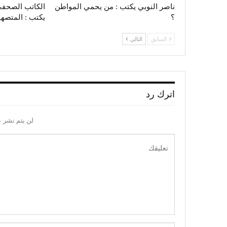
ناصر النوبي يكتب : من يحمي المواطن
؟
يكتب : المتصهينون‭.. ‬ي
السابق
التالي
اترك رد
لن يتم نشر ع