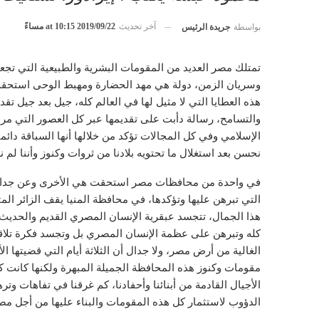
آخر تحديث
2019/09/22 at 10:15 مساءً
بواسطة
جريدة الرئيس
تمتلك مصر العديد من المقومات البشرية والطبيعية التي تجعلها
وسريان الزمن، دولة هي مهد الحضارة ومهبط الوحى استحقت أ
هذه العطايا التي لا مثيل لها في العالم كله، جيل بعد جيل تق
والتسامح، رسالة دأبت على تقديمها عبر كل العصور التي مرت 
الإسلامي وفي كل المجالات تؤكد من خلالها أنها السباقة دائما
نحسن بعد استغلال ما تحتويه بلادنا من ثروات وكنوز وأننا لم ن
في واحدة من محافظات مصر استحقت هي الأخرى وعن جدارة 
التي تبرهن عليها وتؤكدها، في محافظة المنيا يقف الزائر ال
هذا الجمال، تتجسد عبقرية الإنسان المصري القديم والحديث 
كله وتبرهن على عظمة الإنسان المصري بل وتجسد فكرة تلاقي
الغالية من أرض مصر، ولا جدال أن الثلاثة أيام التي قضيتها 
مقومات وكنوز هذه المحافظة الجميلة المبهرة ولكنها كانت 
الأجيال القادمة من أبنائنا وأحفادنا، كم غرقنا في تفاهات وت
الدؤوب لاستثمار كل هذه المقومات والبناء عليها من أجل مصر