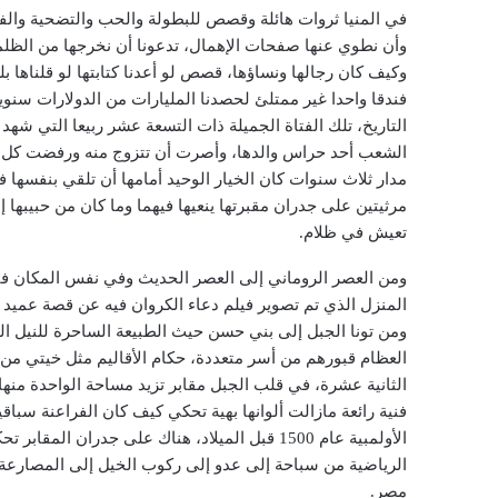
في المنيا ثروات هائلة وقصص للبطولة والحب والتضحية والفد
وأن نطوي عنها صفحات الإهمال، تدعونا أن نخرجها من الظلما
وكيف كان رجالها ونساؤها، قصص لو أعدنا كتابتها لو قلناها 
فندقا واحدا غير ممتلئ لحصدنا المليارات من الدولارات سنوي
الشعب أحد حراس والدها، وأصرت أن تتزوج منه ورفضت كل الن
مدار ثلاث سنوات كان الخيار الوحيد أمامها أن تلقي بنفسها ف
مرثيتين على جدران مقبرتها ينعيها فيهما وما كان من حبيبها 
تعيش في ظلام.
ومن العصر الروماني إلى العصر الحديث وفي نفس المكان في 
المنزل الذي تم تصوير فيلم دعاء الكروان فيه عن قصة عميد ا
ومن تونا الجبل إلى بني حسن حيث الطبيعة الساحرة للنيل الخ
فنية رائعة مازالت ألوانها بهية تحكي كيف كان الفراعنة سب
الأولمبية عام 1500 قبل الميلاد، هناك على جدرا
الرياضية من سباحة إلى عدو إلى ركوب الخيل إلى المصارعة
مصر.