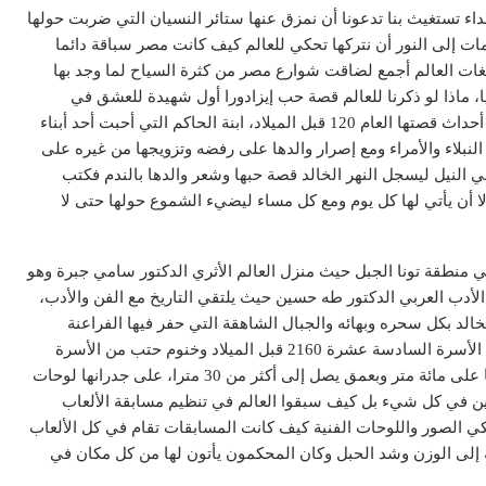
اء تستغيث بنا تدعونا أن نمزق عنها ستائر النسيان التي ضربت حولها
ت إلى النور أن نتركها تحكي للعالم كيف كانت مصر سباقة دائما
بلغات العالم أجمع لضاقت شوارع مصر من كثرة السياح لما وجد بها
ا، ماذا لو ذكرنا للعالم قصة حب إيزادورا أول شهيدة للعشق في
التاريخ، تلك الفتاة الجميلة ذات التسعة عشر ربيعا التي شهد أحداث قصتها العام 120 قبل الميلاد، ابنة الحاكم التي أحبت أحد أبناء
بلاء والأمراء ومع إصرار والدها على رفضه وتزويجها من غيره على
ي النيل ليسجل النهر الخالد قصة حبها وشعر والدها بالندم فكتب
إلا أن يأتي لها كل يوم ومع كل مساء ليضيء الشموع حولها حتى لا
منطقة تونا الجبل حيث منزل العالم الأثري الدكتور سامي جبرة وهو
لأدب العربي الدكتور طه حسين حيث يلتقي التاريخ مع الفن والأدب،
الد بكل سحره وبهائه والجبال الشاهقة التي حفر فيها الفراعنة
العظام قبورهم من أسر متعددة، حكام الأقاليم مثل خيتي من الأسرة السادسة عشرة 2160 قبل الميلاد وخنوم حتب من الأسرة
الثانية عشرة، في قلب الجبل مقابر تزيد مساحة الواحدة منها على مائة متر وبعمق يصل إلى أكثر من 30 مترا، على جدرانها لوحات
اقين في كل شيء بل كيف سبقوا العالم في تنظيم مسابقة الألعاب
ن المقابر تحكي الصور واللوحات الفنية كيف كانت المسابقات تقام في كل الألعاب
 إلى الوزن وشد الحبل وكان المحكمون يأتون لها من كل مكان في