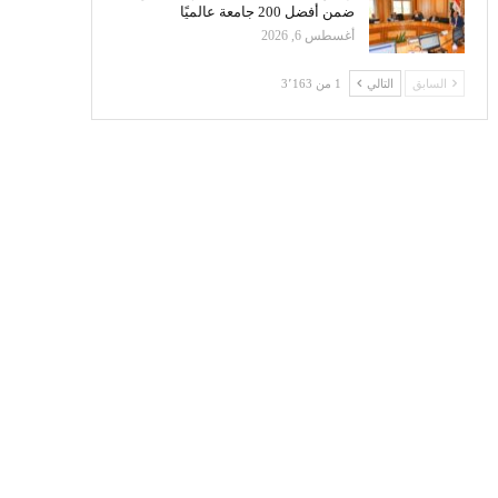
ضمن أفضل 200 جامعة عالميًا
أغسطس 6, 2026
السابق
التالي
1 من 3٬163