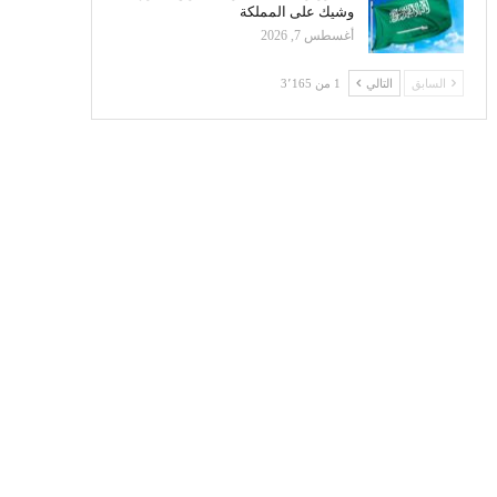
وشيك على المملكة
أغسطس 7, 2026
السابق
التالي
1 من 3٬165