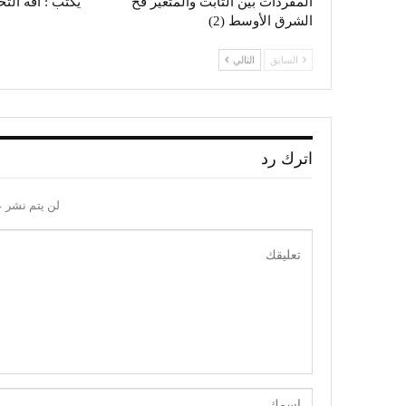
المفردات بين الثابت والمتغير فخ
يكتب : آفة الت
الشرق الأوسط (2)
السابق
التالي
اترك رد
لن يتم نشر ع