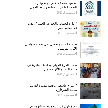
تدشين منصة «تلاقي» رسميا لربط
البحث العلمي بالصناعة وسوق العمل
أغسطس 8, 2026
“ادارة الغضب والبعد عن العنف ” ..ندوة
فى مكتبة مصر…
أغسطس 8, 2026
صيدلة القاهرة تحصل على تجديد شهادتي
الأيزو الدوليتين
أغسطس 8, 2026
طلاب الفرع الدولي وجامعة القاهرة في
جولة المعالم الأثرية ضمن…
أغسطس 8, 2026
” أمواج عاشقة “.. قصة قصيرة للأديب
محمد الشرقاوي
أغسطس 7, 2026
مسؤولون فى السعودية: نتوقع هجوم