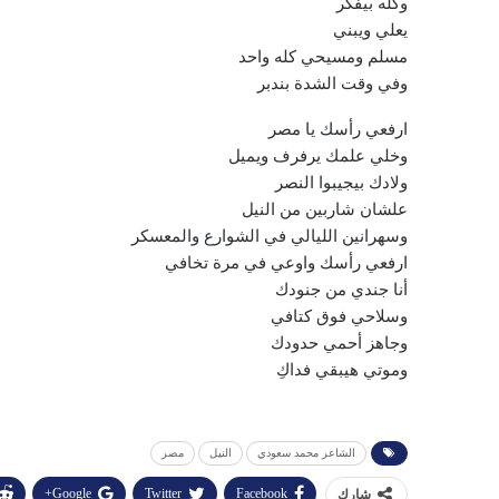
وكله بيفكر
يعلي ويبني
مسلم ومسيحي كله واحد
وفي وقت الشدة بندبر
ارفعي رأسك يا مصر
وخلي علمك يرفرف ويميل
ولادك بيجيبوا النصر
علشان شاربين من النيل
وسهرانين الليالي في الشوارع والمعسكر
ارفعي رأسك واوعي في مرة تخافي
أنا جندي من جنودك
وسلاحي فوق كتافي
وجاهز أحمي حدودك
وموتي هيبقي فداكِ
الشاعر محمد سعودي
النيل
مصر
Google+
Twitter
Facebook
شارك