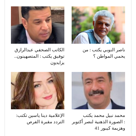
ناصر النوبي يكتب : من
يحمي المواطن ؟
‬توفيق يكتب : المتصهينون‭..
‬يزايدون
محمد نبيل محمد يكتب
الإعلامية دينا ياسين تكتب:
: الصورة الذهنية لنصر أكتوبر
التردد مقبرة الفرص
وهزيمة كيبور 41