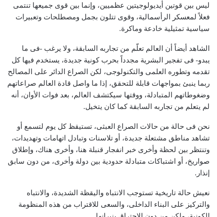
ليس بين قوتين أيديولوجيتين عظميين، وإنما بين قوى جميعها تنتمى
فعلاً لمعسكر الرأسمالية، وقوى تتلون بجمل ومصطلحات وتعبيرات
سياسية تمثيلية خادعة وماكرة.
الشاهد أيضاً أن العالم تعلّم من تجاربه السابقة، ولا يرغب -فى ما
يبدو- فى تفجير البشرية مجدداً بحرب كونية جديدة، يستخدم فيها كل
تقدمه وتطوره العلمى والتكنولوجى، لكن الصراع الدائر على المصالح
ربما ينبئ بمواجهات قابلة للتحقق، إذا ما واصل قادة العالم صراعاتهم
وضغوطاتهم المتبادلة، ووقتها سيكتشف العالم، بعد فوات الأوان، أنه
لم يتعلم من تجاربه السابقة كما كان يتخيل.
نحن فى حالة من حالات الصراع العبثى، تستيقظ كل يوم لتسمع أو
تشاهد مناطق مشتعلة جديدة، أو تلاسنات وتبادل اتهامات وتهديدات،
وتنتظر بين لحظة وأخرى خبر انفجار قنبلة هنا، وأخرى هناك، وإطلاق
صواريخ، أو اشتباكات متبادلة حدودية بين دولة وأخرى، من دون سابق
إنذار.
نعيش حالة تاريخية تستوجب الانتباه واليقظة الشديدة، والانتباه
والتركيز على البناء الداخلى، والسعى للاقتراب من هذه المنظومة
الكونية، ولكن من دون الاحتراق بنيرانها.