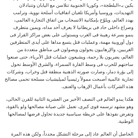
بكين بـ«البلطجة»، وكوريا الجنوبية تتلاسن مع اليابان وتتبادلان
التهديدات، وروسيا وأمريكا تلغيان اتفاقيات أسلحة نووية، وترامب
يهدد العالم، ويلوّح بإمكانية الانسحاب من اتفاق التجارة العالمى،
وصراع داخلى حاد فى بريطانيا لا يعرف أحد مداه، ويمين متطرف
ينمو بسرعة رهيبة فى الغرب ويستولى على بعض مراكز القرار فى
دول أوروبية مهمة، وعمليات قتل يتسع مداها على أيدى المتطرفين
الغربيين، والإرهابيون يجولون ويصولون فى مناطق متعددة من
العالم، يضربون بلا رحمة، ويشيعون عمليات قتل الأبرياء، حتى صنعوا
ساحتهم للحرب فى وسط القارة السمراء، والشرق الأوسط تحول
إلى بؤرة دمار، وصارت صورته الذهنية منطقة قتل وخراب، وشركات
تجارية عالمية أصبحت ممولاً رئيسياً لميليشيات مسلحة تحمى مصالح
هذه الشركات بأعمال الإرهاب والعنف.
هكذا يبدو العالم فى النصف الأخير من العشرية الثانية للقرن الحالى،
وهو مشهد ترسمه قوى كبرى، تعمل على صيانة مصالحها ولو بالقوة،
وتفرض نفوذها على خريطة سياسية جديدة تحاول فرضها لمصالحها
الوطنية.
الحاصل أن العالم عاد إلى مرحلة التشكل مجدداً، ولكن هذه المرة