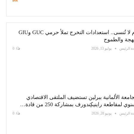
أيام لا تُنسى.. استعدادات التخرج تملأ حرمي GUC وGIU
بهجة والطموح
ة الرئيس
يوليو 13, 2026
0
جامعة الألمانية ببرلين تستضيف الملتقى الاقتصادي
وي لمقاطعة راينيكِندورف بمشاركة 250 من قادة…
ة الرئيس
يونيو 28, 2026
0