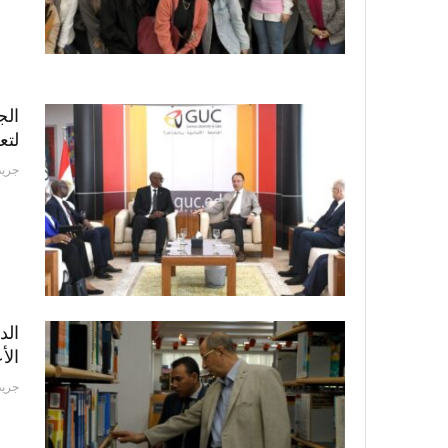
الج
لتع
جريد
الد
الأ
جريد