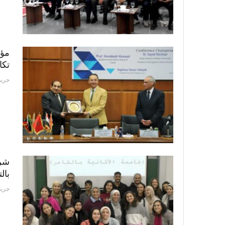
مؤت
تكا
جريد
شرا
بالتع
جريد