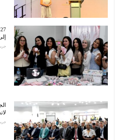
7
إلى
جريد
الج
لات
جريد