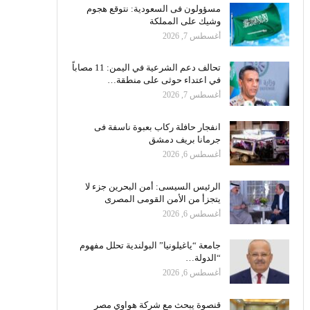
مسؤولون فى السعودية: نتوقع هجوم
وشيك على المملكة
أغسطس 7, 2026
تحالف دعم الشرعية في اليمن: 11 مصاباً
في اعتداء حوثى على منطقة…
أغسطس 7, 2026
انفجار حافلة ركاب بعبوة ناسفة فى
جرمانا بريف دمشق
أغسطس 6, 2026
الرئيس السيسى: أمن البحرين جزء لا
يتجزأ من الأمن القومى المصرى
أغسطس 6, 2026
جامعة “ياغيلونيا” البولندية تحلل مفهوم
“الدولة…
أغسطس 6, 2026
قنصوة يبحث مع شركة هواوي مصر