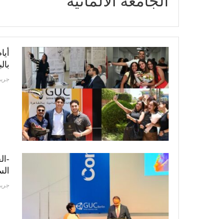
الجامعة الألمانية
بال
جريد
-ال
السن
جريد