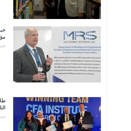
خبر
مؤتمر EE FISTS 2026
جريد
طلا
الثا
جريد