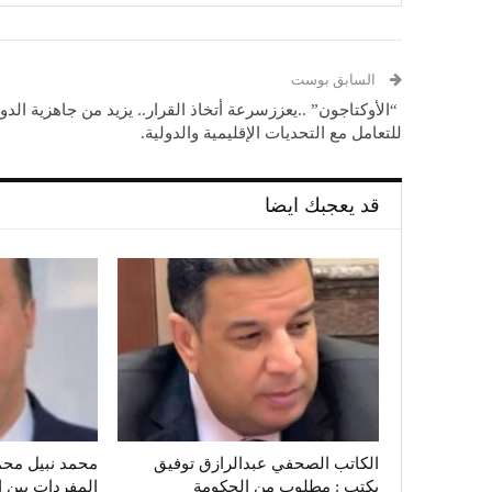
السابق بوست
“الأوكتاجون” ..يعززسرعة أتخاذ القرار.. يزيد من جاهزية الدو
للتعامل مع التحديات الإقليمية والدولية.
قد يعجبك ايضا
الكاتب الصحفي عبدالرازق توفيق
محمد نبيل محم
يكتب : مطلوب من الحكومة
المفردات بين ا