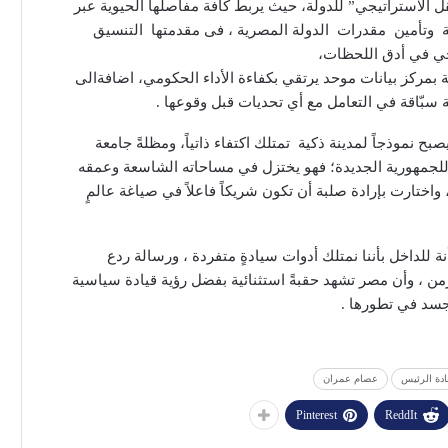
عقل الاستراتيجي” للدولة، حيث يربط كافة مفاصلها الحيوية عبر
ة وتأمين مقدرات الدولة المصرية ، فى مقدمتها التنسيق
يجي في أدق اللحظات،
بمركز بيانات موحد يرتقي بكفاءة الأداء الحكومي، اضافةالى
 سبّاقة في التعامل مع أي تحديات قبل وقوعها .
بح نموذجاً لمدينة ذكية تمتلك اكتفاء ذاتياً، ومظلةً جامعة
ي للجمهورية الجديدة؛ فهو يختزل في مساحاته الشاسعة وعمقه
واختارت بإرادة صلبة أن تكون شريكاً فاعلاً في صياغة عالمٍ
 للداخل بأننا نمتلك أدوات سيادةٍ متفردة ، ورسالة ردع
من ، وأن مصر تشهد حقبةً استثنائية بفضل رؤية قيادة سياسية
تجسد في تطورها .
دة الرئيس
عصام عمران
Pinterest
ReddIt