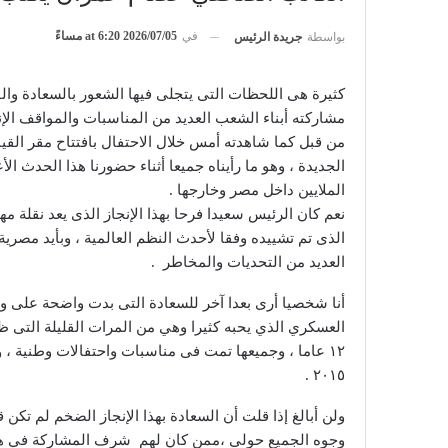
في
2026/07/05 at 6:20 مساءً
بواسطة
جريدة الرئيس
كثيرة هى اللحظات التى يتجلى فيها الشعور بالسعادة وا
مشاركته أبناء الشعب العديد من المناسبات والمواقف الإن
من قبل كما شاهدته أمس خلال الاحتفال بافتتاح مقر القيا
الجديدة ، وهو ما رأيناه جميعا أثناء حضورنا هذا الحدث ا
الملايين داخل مصر وخارجها .
نعم كان الرئيس سعيدا فرحا بهذا الإنجاز الذى يعد نقلة مه
الذى تم تشييده وفقا لأحدث النظم العالمية ، وبأيد م
العديد من التحديات والمخاطر .
أنا شخصيا أرى بعدا آخر للسعادة التى بدت واضحة على و
العسكري الذي يحبه كثيرا وهي من المرات القليلة التى ظهر 
١٢ عاما ، وجميعها تمت فى مناسبات واحتفالات وطنية ، وك
٢٠١٥ .
ولن أبالغ إذا قلت أن السعادة بهذا الإنجاز الضخم لم ت
وجوه الجميع حولى ،ممن كان لهم شرف المشاركة في هذه 