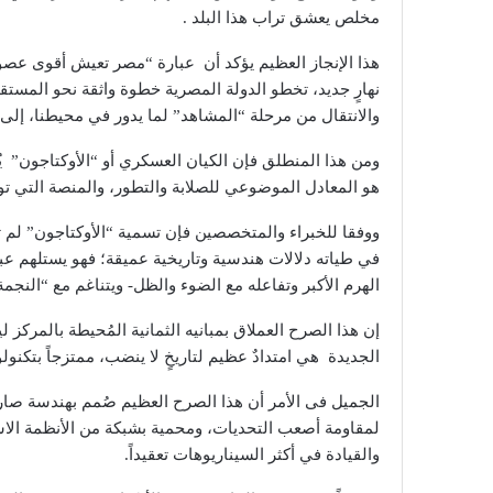
مخلص يعشق تراب هذا البلد .
هذا الإنجاز العظيم يؤكد أن عبارة “مصر تعيش أقوى عصوره
نهارٍ جديد، تخطو الدولة المصرية خطوة واثقة نحو المستقبل،
والانتقال من مرحلة “المشاهد” لما يدور في محيطنا، إلى
ومن هذا المنطلق فإن الكيان العسكري أو “الأوكتاجون” ي
هو المعادل الموضوعي للصلابة والتطور، والمنصة التي توا
في طياته دلالات هندسية وتاريخية عميقة؛ فهو يستلهم عب
الهرم الأكبر وتفاعله مع الضوء والظل- ويتناغم مع “النجمة 
إن هذا الصرح العملاق بمبانيه الثمانية المُحيطة بالمركز
الجديدة هي امتدادٌ عظيم لتاريخٍ لا ينضب، ممتزجاً بتكنول
الجميل فى الأمر أن هذا الصرح العظيم صُمم بهندسة صارم
لمقاومة أصعب التحديات، ومحمية بشبكة من الأنظمة الاستخب
والقيادة في أكثر السيناريوهات تعقيداً.