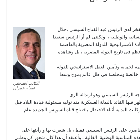
لفخر لدى الرئيس عبد الفتاح السيسي ،خلال
سانية والوطنية ، ولكننى لم أر الرئيس سعيدا
دة الاستراتيجية للدولة المصرية بالعاصمة
لأعظم فى تاريخ الدولة المصرية ، بل وشاهده
مة لحماية وتأمين العقل الاستراتيجي للدولة
صرية خالصة ومخلصة في ظل عالم يموج وسط
الكاتب الصحفي
عصام عمران
جه الرئيس السيسي وهو ارتدائه الزى
فيها القائد بالبدلة العسكرية منذ توليه مسئولية قيادة البلاد قبل
انت البداية أثناء الاحتفال بافتتاح قناة السويس الجديدة عام
كن قاصرة على الرئيس السيسي فقط ، بل شعرت بها و رأيتها على
المناسبة الوطنية الغالية ، وأعتقد أن هذا كان شعور كل وطنى