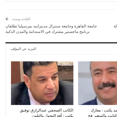
القادم بوست
لة
جامعة القاهرة وجامعة سنترال مديترانيه بمرسيليا تطلقان
برنامج ماجستير مشترك في الاستدامة والمدن الذكية
المزيد عن المؤلف
د يكتب : معارك
الكاتب الصحفي عبدالرازق توفيق
لثابت والمتغير فخ
يكتب : آفة التحول والتلون