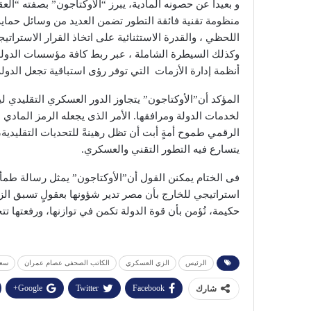
و بعيداً عن حصونه المادية، يبرز “الأوكتاجون” بصفته “ال
منظومة تقنية فائقة التطور تضمن العديد من وسائل حماي
اللحظي ، والقدرة الاستثنائية على اتخاذ القرار الاسترات
وكذلك السيطرة الشاملة ، عبر ربط كافة مؤسسات الدولة 
أنظمة إدارة الأزمات التي توفر رؤى استباقية تجعل الدولة
المؤكد أن”الأوكتاجون” يتجاوز الدور العسكري التقليدي ليص
لخدمات الدولة ومرافقها. الأمر الذى يجعله الرمز الماد
الرقمي طموح أمةٍ أبت أن تظل رهينةً للتحديات التقليدية، 
يتسارع فيه التطور التقني والعسكري.
فى الختام يمكنن القول أن”الأوكتاجون” يمثل رسالة طمأنة
استراتيجي للخارج بأن مصر تدير شؤونها بعقولٍ تسبق الز
حكيمة، تُؤمن بأن قوة الدولة تكمن في توازنها، ورفعتها ت
الرئيس
الزي العسكري
الكاتب الصحفى عصام عمران
سعا
Google+
Twitter
Facebook
شارك