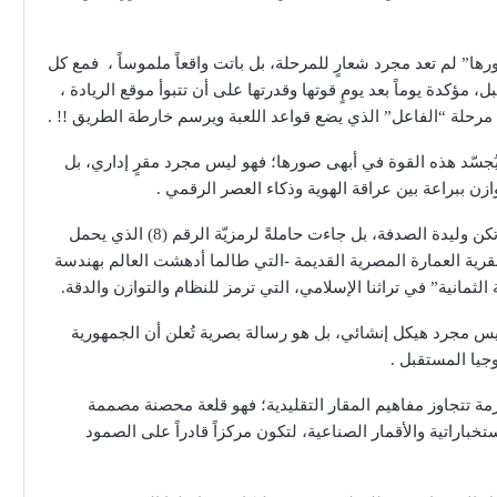
ا” لم تعد مجرد شعارٍ للمرحلة، بل باتت واقعاً ملموساً ، فمع كل
 مؤكدة يوماً بعد يومٍ قوتها وقدرتها على أن تتبوأ موقع الريادة ،
 مرحلة “الفاعل” الذي يضع قواعد اللعبة ويرسم خارطة الطريق !! .
ُجسّد هذه القوة في أبهى صورها؛ فهو ليس مجرد مقرٍ إداري، بل
زن ببراعة بين عراقة الهوية وذكاء العصر الرقمي .
ووفقا للخبراء والمتخصصين فإن تسمية “الأوكتاجون” لم تكن وليدة الصدفة، بل جاءت حاملةً لرمزيّة الرقم (8) الذي يحمل
قرية العمارة المصرية القديمة -التي طالما أدهشت العالم بهندسة
الثمانية” في تراثنا الإسلامي، التي ترمز للنظام والتوازن والدقة.
 ليس مجرد هيكل إنشائي، بل هو رسالة بصرية تُعلن أن الجمهورية
وجيا المستقبل .
ة تتجاوز مفاهيم المقار التقليدية؛ فهو قلعة محصنة مصممة
اراتية والأقمار الصناعية، لتكون مركزاً قادراً على الصمود