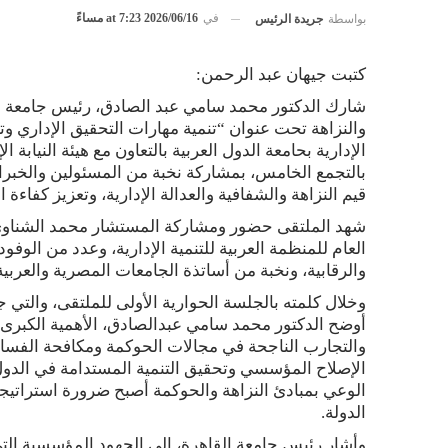
في
2026/06/16 at 7:23 مساءً
بواسطة
جريدة الرئيس
كتبت جيهان عبد الرحمن:
شارك الدكتور محمد سامي عبد الصادق، رئيس جامعة القا
والنزاهة تحت عنوان “تنمية مهارات التحقيق الإداري وتع
بالتجمع الخامس، بمشاركة نخبة من المسئولين والخبر
قيم النزاهة والشفافية والعدالة الإدارية، وتعزيز كفاء
شهد الملتقى حضور ومشاركة المستشار محمد الشناوي رئي
العام للمنظمة العربية للتنمية الإدارية، وعدد من الوف
والرقابية، ونخبة من أساتذة الجامعات المصرية والعربية
وخلال كلمته بالجلسة الحوارية الأولى للملتقى، والتي 
أوضح الدكتور محمد سامي عبدالصادق، الأهمية الكبرى ل
والتجارب الناجحة في مجالات الحوكمة ومكافحة الفسا
الإصلاح المؤسسي وتحقيق التنمية المستدامة في الدول ال
الوعي بمبادئ النزاهة والحوكمة أصبح ضرورة استراتي
الدولة.
وأشار رئيس جامعة القاهرة، إلى الجهود المؤسسية التي 