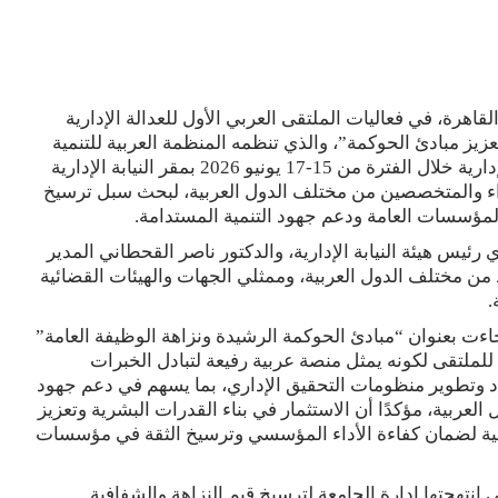
هرة، في فعاليات الملتقى العربي الأول للعدالة الإدارية
زيز مبادئ الحوكمة”، والذي تنظمه المنظمة العربية للتنمية
الإدارية بحامعة الدول العربية بالتعاون مع هيئة النيابة الإدارية خلال الفترة من 15-17 يونيو 2026 بمقر النيابة الإدارية
اء والمتخصصين من مختلف الدول العربية، لبحث سبل ترسيخ
ة المؤسسات العامة ودعم جهود التنمية المستدامة.
س هيئة النيابة الإدارية، والدكتور ناصر القحطاني المدير
ود من مختلف الدول العربية، وممثلي الجهات والهيئات القضائية
.
جاءت بعنوان “مبادئ الحوكمة الرشيدة ونزاهة الوظيفة العامة”
لملتقى لكونه يمثل منصة عربية رفيعة لتبادل الخبرات
د وتطوير منظومات التحقيق الإداري، بما يسهم في دعم جهود
عربية، مؤكدًا أن الاستثمار في بناء القدرات البشرية وتعزيز
جية لضمان كفاءة الأداء المؤسسي وترسيخ الثقة في مؤسسات
انتهجتها إدارة الجامعة لترسيخ قيم النزاهة والشفافية