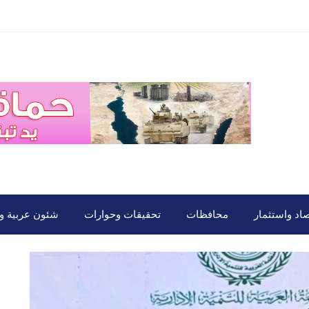
صاد واستثمار
محافظات
تحقيقات وحوارات
شئون عربية ود