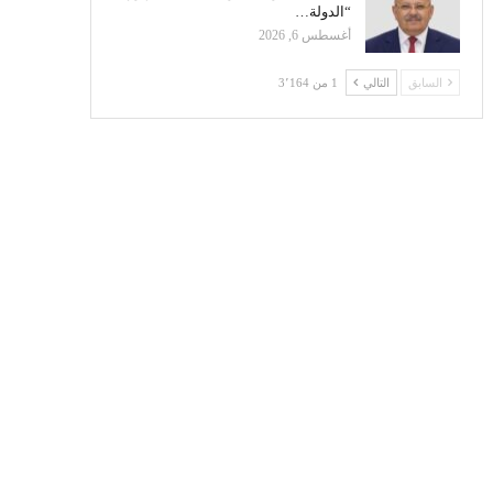
“الدولة…
أغسطس 6, 2026
السابق
التالي
1 من 3٬164