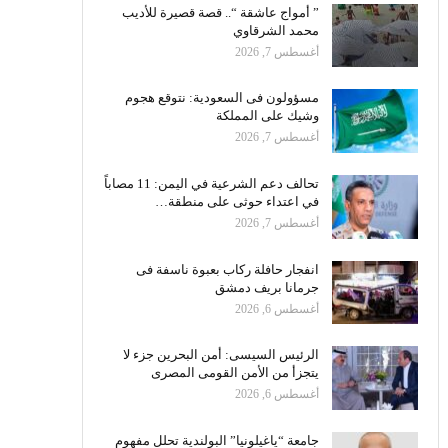
” أمواج عاشقة “.. قصة قصيرة للأديب
محمد الشرقاوي
أغسطس 7, 2026
مسؤولون فى السعودية: نتوقع هجوم
وشيك على المملكة
أغسطس 7, 2026
تحالف دعم الشرعية في اليمن: 11 مصاباً
في اعتداء حوثى على منطقة…
أغسطس 7, 2026
انفجار حافلة ركاب بعبوة ناسفة فى
جرمانا بريف دمشق
أغسطس 6, 2026
الرئيس السيسى: أمن البحرين جزء لا
يتجزأ من الأمن القومى المصرى
أغسطس 6, 2026
جامعة “ياغيلونيا” البولندية تحلل مفهوم