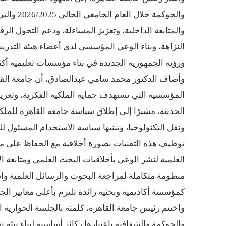
والحوكمة خلال العام الجامعي الحالي 2026/2025 والتي ارتكزت على تأكيد الالتزام بتطبيق القانون، وتفعيل الرقابة
والمتابعة الداخلية، وتعزيز المساءلة، ودعم التحول ال
النزاهة، وبناء الوعي المؤسسي لدى أعضاء هيئة التدري
ورؤية الجمهورية الجديدة في بناء مؤسسات تعليمية أكث
وأضاف الدكتور محمد سامي عبدالصادق، أن جامعة القا
المؤسسية التي تستهدف حماية الملكية الفكرية، وتعزيز 
الحديثة، مشيرًا إلى إطلاق سياسة جامعة القاهرة للملك
ونقل التكنولوجيا، وتبنيها سياسة الاستخدام المسئول ل
توظيف هذه التقنيات بصورة أخلاقية مع الحفاظ على مبادئ 
العلمية لنشر الوعي بأخلاقيات البحث العلمي ومتابعة الال
منظومة متكاملة لمراجعة البحوث والرسائل العلمية واس
كمؤسسة أكاديمية وبحثية رائدة تلتزم بأعلى معايير الجو
واختتم رئيس جامعة القاهرة، كلمته بالجلسة الحوارية الأ
والحوكمة والشفافية باعتبارها ركائز أساسية لبناء بيئة 