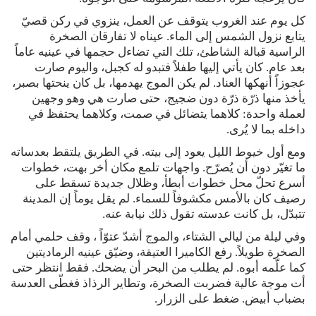
كل يوم عند الغروب يتوقف عن العمل، ينزوي في ركن قصيّ
يتابع نزول الشمس إلى الماء. عيناه لا تفارقان الصخرة
الراسية قبالة الشاطئ، تلك التي تضاءل حجمها في عينيه عاماً
بعد عام. كان يأتي إليها طفلاً فتبدو له كجبل، واليوم صارت
عجوزاً أنهكها العناد. لم يكن الموج يهدمها، بل كان ينحتها بصبر،
يأخذ منها ذرّة ذرّة دون ضجيج، حتى صارت هي وهو وجهين
لعملة واحدة: كلاهما يتضائل في صمت، وكلاهما يحتفظ في
داخله بما لا يُرى.
ومع أول خيوط الليل يعود إلى بيته. في الطريق يلتقط بعدساته
ما تغيّر دون أن يُصرّح. واجهات تلمع مكان أخر بهت، خطوات
أسرع تحلّ محل خطوات أبطأ، وظلال جديدة تسقط على
رصيف كان بالأمس مكشوفاً للسماء. لم يقل يوماً إن المدينة
تتبدّل، بل كانت عدسته تقول ذلك نيابة عنه.
وفي ليلة من ليالي الشتاء، والموج أشدّ عتوّاً ، وقف حلمي أمام
الصخرة طويلاً. رفع الكاميرا العتيقة، وضيّق عينيه الرماديتين
كما علّمه أبوه. لم يطلب من البحر أن يضحك. فقط انتظر حتى
أت موجة عالية فضربت الصخرة، وتطاير الرذاذ فغطّى العدسة
بضباب أبيض. ضغط على الزرار.