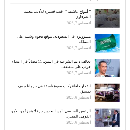
” أمواج عاشقة “.. قصة قصيرة للأديب محمد
الشرقاوي
أغسطس 7, 2026
مسؤولون فى السعودية: نتوقع هجوم وشيك على
المملكة
أغسطس 7, 2026
تحالف دعم الشرعية في اليمن: 11 مصاباً في اعتداء
حوثى على منطقة…
أغسطس 7, 2026
انفجار حافلة ركاب بعبوة ناسفة فى جرمانا بريف
دمشق
أغسطس 6, 2026
الرئيس السيسى: أمن البحرين جزء لا يتجزأ من الأمن
القومى المصرى
أغسطس 6, 2026