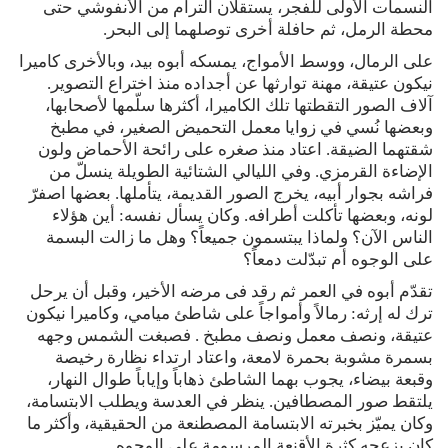
النسمات الأولى للفجر، يستقلان الترام من الأنفوشي حتى
محطة الرمل، ثم حافلة أخرى توصلهما إلى البحر.
على الرمال، ووسط الأمواج، يمسكه أبوه بيد، وبالأخرى كاميرا
نيكون عتيقة، مهنة توارثها عن أجداده منذ اختراع التصوير.
آلاف الصور التقطتها تلك الكاميرا، أكثرها سلّمها لأصحابها،
وبعضها نُسي في زوايا معمل التحميض الصغير، في مطبخ
شقتهما الضيقة. اعتاد منذ صغره على رائحة الأحماض ولون
الإضاءة القرمزي. وفي الليالي الشتائية الطويلة ينسلّ من
فراشه بجوار أبيه، يخرج الصور القديمة، يتأملها. بعضها اصفرّ
لونه، وبعضها تأكلت أطرافه. وكان يسأل نفسه: أين هؤلاء
الناس الآن؟ ولماذا يبتسمون جميعاً؟ وهل ما زالت البسمة
على الوجوه أم تبدّلت دمعاً؟
تقدّم أبوه في العمر ثم رقد فى مرضه الأخير، وقبل أن يرحل
ترك له إرثه: رمالاً وأمواجاً على شاطئ ميامي، وكاميرا نيكون
عتيقة، ونصف معمل ونصف مطبخ . فصبغت الشمس وجهه
بسمرة مشوبة بحمرة لامعة، واعتاد ارتداء نظارة رخيصة
وقبعة بيضاء، يجوب بهما الشاطئ ذهاباً وإياباً طوال النهار،
يلتقط صور المصطافين. ينظر في العدسة ويطلب الابتسامة،
وكان يميّز بخبرته الابتسامة المصطنعة من الحقيقية، وأكثر ما
كان يزعجه كثرة الأقنعة المرسومة على الوجوه.