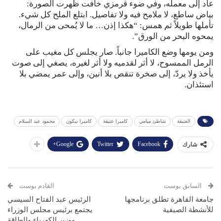
عاد إلى معمله، وفي ضوء قرمزي خافت ظهرت الصورة:
بياض ساطع، لا ملامح فيه ولا تفاصيل. ابتلع الملح كل شيء.
تأملها طويلاً ثم همس: “هكذا إذن… ما لا يُمحى من الرمال،
يمحوه البحر من الورق”.
ومن يومها وضع الكاميرا جانباً. صار يجلس كل مغيب على
الرمل الممسوح، لا أثر لقدميه ولا أثر لغيره، يصغي إلى صوت
يأخذ ولا يردّ، إلى صخرة تنقص بلا أنين، وإلى عمر يمضي بلا
استئذان.
العتيقة
شاطئ ميامي
كاميرا عتيقة
كاميرا نيكون
محمود عبد السلام
Google+
Twitter
Facebook
شارك
السابق بوست
القادم بوست
جامعة القاهرة تطلق برنامجها
الرئيس عبد الفتاح السيسي
للأنشطة الصيفية
يجتمع برئيس مجلس الوزراء
ووزير الكهرباء والطاقة