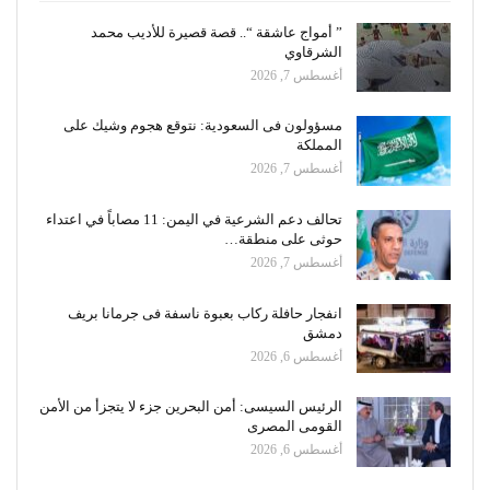
” أمواج عاشقة “.. قصة قصيرة للأديب محمد
الشرقاوي
أغسطس 7, 2026
مسؤولون فى السعودية: نتوقع هجوم وشيك على
المملكة
أغسطس 7, 2026
تحالف دعم الشرعية في اليمن: 11 مصاباً في اعتداء
حوثى على منطقة…
أغسطس 7, 2026
انفجار حافلة ركاب بعبوة ناسفة فى جرمانا بريف
دمشق
أغسطس 6, 2026
الرئيس السيسى: أمن البحرين جزء لا يتجزأ من الأمن
القومى المصرى
أغسطس 6, 2026