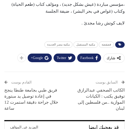
،مؤسس مباردة (عيش بشكل جديد) ، ومؤلف كتاب (طعم الحياة)
وكتاب (غواص في بحر البشر) ، ضيفة الجلسة
لايف كوتش رشا مجدئ .
فضفضة
مكتبة المستقبل
مكتبة مصر الجديدة
Google+
Twitter
Facebook
شارك
السابق بوست
القادم بوست
فريق طبي بجامعة طنطا ينجح
في إعادة توصيل يد مبتورة
خلال جراحة دقيقة استمرت 12
‬لبنان
ساعة
قد يعجبك ايضا
المزيد عن المؤلف