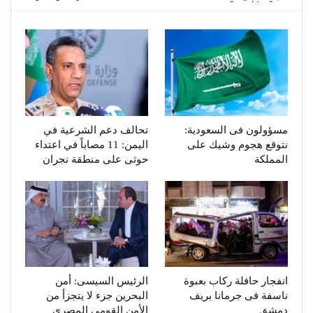
مسؤولون فى السعودية:
تحالف دعم الشرعية في
نتوقع هجوم وشيك على
اليمن: 11 مصاباً في اعتداء
المملكة
حوثى على منطقة نجران
انفجار حافلة ركاب بعبوة
الرئيس السيسى: أمن
ناسفة فى جرمانا بريف
البحرين جزء لا يتجزأ من
دمشق
الأمن القومى المصرى