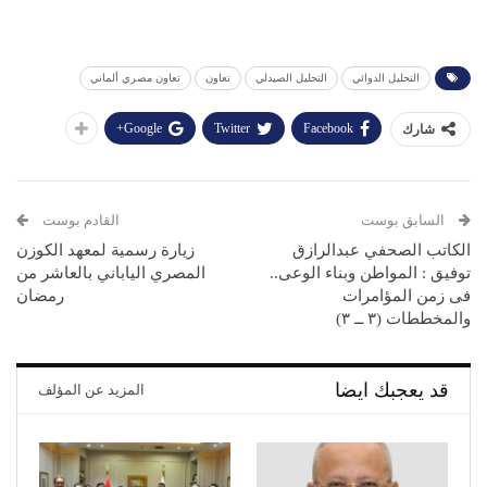
التحليل الدوائي
التحليل الصيدلي
تعاون
تعاون مصري ألماني
Google+
Twitter
Facebook
شارك
السابق بوست
القادم بوست
الكاتب الصحفي عبدالرازق
زيارة رسمية لمعهد الكوزن
توفيق : المواطن وبناء الوعى..
المصري الياباني بالعاشر من
فى زمن المؤامرات
رمضان
والمخططات (٣ ــ ٣)
قد يعجبك ايضا
المزيد عن المؤلف