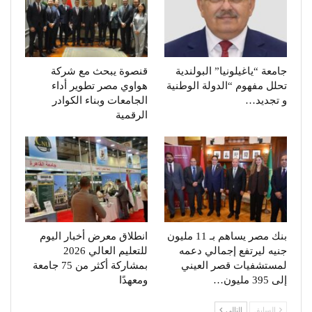
جامعة “ياغيلونيا” البولندية
قنصوة يبحث مع شركة
تحلل مفهوم “الدولة الوطنية
هواوي مصر تطوير أداء
و تجديد…
الجامعات وبناء الكوادر
الرقمية
بنك مصر يساهم بـ 11 مليون
انطلاق معرض أخبار اليوم
جنيه ليرتفع إجمالي دعمه
للتعليم العالي 2026
لمستشفيات قصر العيني
بمشاركة أكثر من 75 جامعة
إلى 395 مليون…
ومعهدًا
السابق
التالي