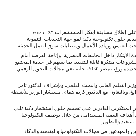
وافق المجلس الأعلى للجامعات خلال جلسته الأخيرة على إطلاق مسابقة ابتكار المستشعرات “Sensor X
ى تقديم حلول تكنولوجية ذكية لمواجهة التحديات التنموية
بحث العلمي وريادة الأعمال ومتطلبات سوق العمل الحديثة.
 الابتكار داخل الجامعات المصرية، وإتاحة الفرصة أمام
شروعات مبتكرة قابلة للتنفيذ، بما يسهم في خدمة المجتمع
ودعم مسارات التنمية، ويتسق مع أهداف الجمهورية الجديدة ورؤية مصر 2030، خاصة في مجالات التحول الرقمي
زير التعليم العالي والبحث العلمي، وبإشراف الدكتور تامر
بغ، وبالتعاون مع الدكتور كريم همام، مستشار الوزير للأنشطة
Sensor X C” إلى بناء جيل من المبتكرين القادرين على تصميم حلول استشعار ذكية تلبي
هداف التنمية المستدامة، من خلال توظيف التكنولوجيا
لتنفيذ والتطوير.
والمبدعين في مجالات التكنولوجيا والهندسة والذكاء