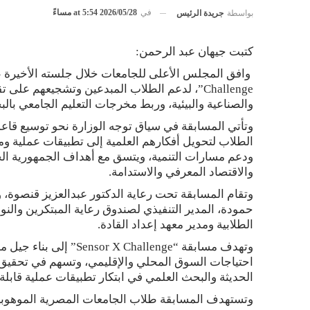
في
2026/05/28 at 5:54 مساءً
بواسطة
جريدة الرئيس
كتبت جيهان عبد الرحمن:
Challenge”، لدعم الطلاب المبدعين وتشجيعهم عل
والصناعية والبيئية، وربط مخرجات التعليم الجامعي بال
وتأتي المسابقة في سياق توجه الوزارة نحو توسيع قاعدة
الطلاب لتحويل أفكارهم العلمية إلى تطبيقات عملية وم
والاقتصاد المعرفي والاستدامة.
وتقام المسابقة تحت رعاية الدكتور عبدالعزيز قنصوة، و
حمودة، المدير التنفيذي لصندوق رعاية المبتكرين والنوا
الطلابية ومدير معهد إعداد القادة.
وتهدف مسابقة “hallenge
احتياجات السوق المحلي والإقليمي، وتسهم في تحقيق أ
الحديثة والبحث العلمي في ابتكار تطبيقات عملية قابلة ل
وتستهدف المسابقة طلاب الجامعات المصرية الموهوبين 