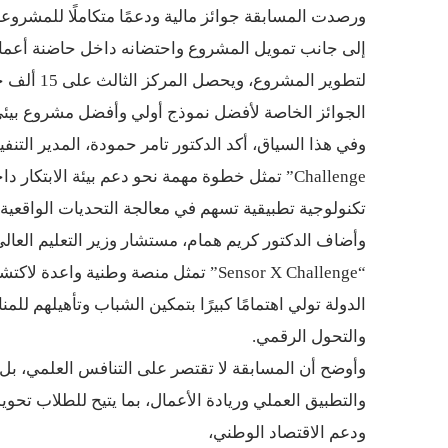
ورصدت المسابقة جوائز مالية ودعمًا متكاملًا للمشروعات الفائز
إلى جانب تمويل المشروع واحتضانه داخل حاضنة أعمال، بينما يحصل ا
لتطوير المشروع، ويحصل المركز الثالث على 15 ألف جنيه مصري وشهادة تكريم وهدايا عينية، بالإضافة إلى عدد من
الجوائز الخاصة لأفضل نموذج أولي وأفضل مشروع بي
وفي هذا السياق، أكد الدكتور تامر حمودة، المدير التنفيذي 
Challenge” تمثل خطوة مهمة نحو دعم بيئة الابتكار داخل الجامعات المصرية، وتعزيز دور الطلاب في تقديم حلول
تكنولوجية تطبيقية تسهم في معالجة التحديات الواقعي
وأضاف الدكتور كريم همام، مستشار وزير التعليم العالي
“Sensor X Challenge” تمثل منصة وطنية واعدة لاكتشاف العقول المبدعة داخل الجامعات المصرية، مشيرًا إلى أن
الدولة تولي اهتمامًا كبيرًا بتمكين الشباب وتأهيلهم للم
والتحول الرقمي.
وأوضح أن المسابقة لا تقتصر على التنافس العلمي، بل ت
والتطبيق العملي وريادة الأعمال، بما يتيح للطلاب تح
ودعم الاقتصاد الوطني،