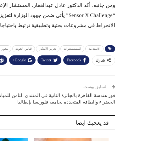
ومن جانبه، أكد الدكتور عادل عبدالغفار، المستشار ال
“Sensor X Challenge” يأتي ضمن جهود الوزارة لتعزيز ثقافة الابتكار داخل الجامعات المصرية، وتشجيع الطلاب على
الانخراط في مشروعات بحثية وتطبيقية ترتبط باحتياجات
الاستدامه
المستشعرات
تعزيز الابتكار
قياس الجودة
محور ا
Google+
Twitter
Facebook
شارك
السابق بوست
فوز هندسة القاهرة بالجائزة الثانية في المنتدى الثامن للمبا
الخضراء والطاقة المتجددة بجامعة فلورنسا بإيطاليا
قد يعجبك ايضا