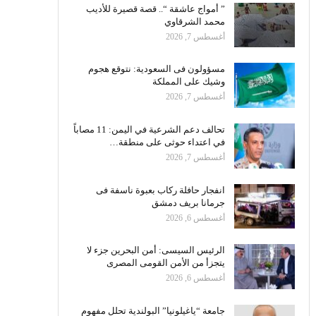
” أمواج عاشقة “.. قصة قصيرة للأديب
محمد الشرقاوي
أغسطس 7, 2026
مسؤولون فى السعودية: نتوقع هجوم
وشيك على المملكة
أغسطس 7, 2026
تحالف دعم الشرعية في اليمن: 11 مصاباً
في اعتداء حوثى على منطقة…
أغسطس 7, 2026
انفجار حافلة ركاب بعبوة ناسفة فى
جرمانا بريف دمشق
أغسطس 6, 2026
الرئيس السيسى: أمن البحرين جزء لا
يتجزأ من الأمن القومى المصرى
أغسطس 6, 2026
جامعة “ياغيلونيا” البولندية تحلل مفهوم