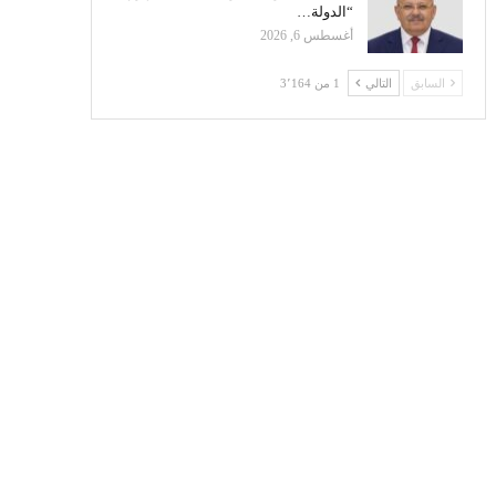
“الدولة…
أغسطس 6, 2026
السابق
التالي
1 من 3٬164