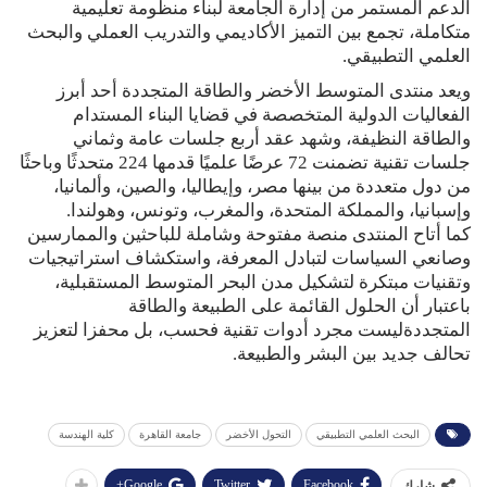
الدعم المستمر من إدارة الجامعة لبناء منظومة تعليمية
متكاملة، تجمع بين التميز الأكاديمي والتدريب العملي والبحث
العلمي التطبيقي.
ويعد منتدى المتوسط الأخضر والطاقة المتجددة أحد أبرز
الفعاليات الدولية المتخصصة في قضايا البناء المستدام
والطاقة النظيفة، وشهد عقد أربع جلسات عامة وثماني
جلسات تقنية تضمنت 72 عرضًا علميًا قدمها 224 متحدثًا وباحثًا
من دول متعددة من بينها مصر، وإيطاليا، والصين، وألمانيا،
وإسبانيا، والمملكة المتحدة، والمغرب، وتونس، وهولندا.
كما أتاح المنتدى منصة مفتوحة وشاملة للباحثين والممارسين
وصانعي السياسات لتبادل المعرفة، واستكشاف استراتيجيات
وتقنيات مبتكرة لتشكيل مدن البحر المتوسط المستقبلية،
باعتبار أن الحلول القائمة على الطبيعة والطاقة
المتجددةليست مجرد أدوات تقنية فحسب، بل محفزا لتعزيز
تحالف جديد بين البشر والطبيعة.
البحث العلمي التطبيقي
التحول الأخضر
جامعة القاهرة
كلية الهندسة
Google+
Twitter
Facebook
شارك