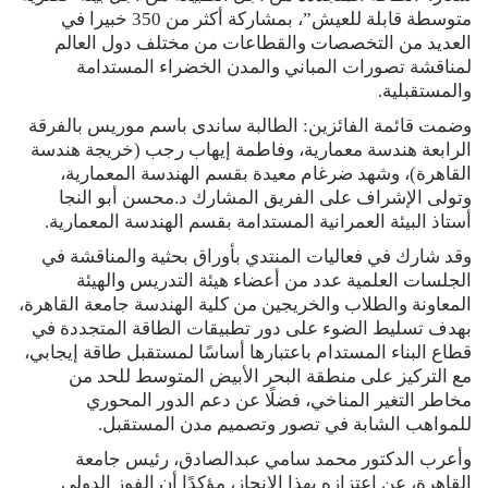
متوسطة قابلة للعيش”، بمشاركة أكثر من 350 خبيرا في
العديد من التخصصات والقطاعات من مختلف دول العالم
لمناقشة تصورات المباني والمدن الخضراء المستدامة
والمستقبلية.
وضمت قائمة الفائزين: الطالبة ساندى باسم موريس بالفرقة
الرابعة هندسة معمارية، وفاطمة إيهاب رجب (خريجة هندسة
القاهرة)، وشهد ضرغام معيدة بقسم الهندسة المعمارية،
وتولى الإشراف على الفريق المشارك د.محسن أبو النجا
أستاذ البيئة العمرانية المستدامة بقسم الهندسة المعمارية.
وقد شارك في فعاليات المنتدي بأوراق بحثية والمناقشة في
الجلسات العلمية عدد من أعضاء هيئة التدريس والهيئة
المعاونة والطلاب والخريجين من كلية الهندسة جامعة القاهرة،
بهدف تسليط الضوء على دور تطبيقات الطاقة المتجددة في
قطاع البناء المستدام باعتبارها أساسًا لمستقبل طاقة إيجابي،
مع التركيز على منطقة البحر الأبيض المتوسط للحد من
مخاطر التغير المناخي، فضلًا عن دعم الدور المحوري
للمواهب الشابة في تصور وتصميم مدن المستقبل.
وأعرب الدكتور محمد سامي عبدالصادق، رئيس جامعة
القاهرة، عن اعتزازه بهذا الإنجاز، مؤكدًا أن الفوز الدولي