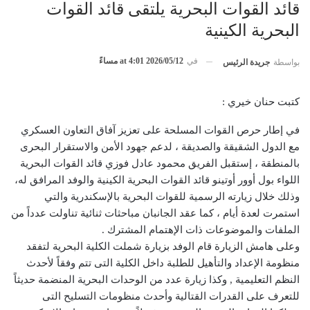
قائد القوات البحرية يلتقى قائد القوات
البحرية الكينية
في
2026/05/12 at 4:01 مساءً
بواسطة
جريدة الرئيس
كتبت حنان خيري :
في إطار حرص القوات المسلحة على تعزيز آفاق التعاون العسكري
مع الدول الشقيقة والصديقة ، لدعم جهود الأمن والاستقرار البحرى
بالمنطقة ، إستقبل الفريق محمود عادل فوزي قائد القوات البحرية
اللواء بول أوور أوتينو قائد القوات البحرية الكينية والوفد المرافق له،
وذلك خلال زيارته الرسمية للقوات البحرية بالإسكندرية والتي
استمرت لعدة أيام ، كما عقد الجانبان مباحثات ثنائية تناولت عدداً من
الملفات والموضوعات ذات الإهتمام المشترك .
وعلى هامش الزيارة قام الوفد بزيارة شملت الكلية البحرية لتفقد
منظومة الإعداد والتأهيل للطلبة داخل الكلية التى تتم وفقاً لأحدث
النظم التعليمية , وكذا زيارة عدد من الوحدات البحرية المنضمة حديثاً
للتعرف على القدرات القتالية وأحدث منظومات التسليح التى