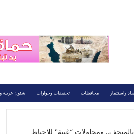
صاد واستثمار
محافظات
تحقيقات وحوارات
شئون عربية ود
المتحف.. ومحاولات “غبية” للإحباط