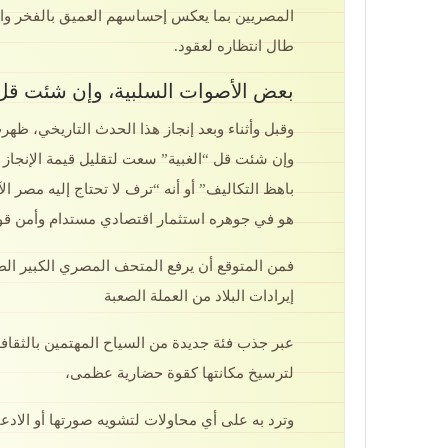
المصريين بما يعكس إحساسهم العميق بالفخر وال
طال انتظاره لعقود.
بعض الأصوات السلبية، وإن شئت قل 
وقبل وأثناء وبعد إنجاز هذا الحدث التاريخي، ظ
وإن شئت قل “الغبية” سعت لتقليل قيمة الإنجاز 
باهظ التكاليف” أو أنه “ترف لا تحتاج إليه مصر الآ
هو في جوهره استثمار اقتصادي مستدام وأمن قو
فمن المتوقع أن يرفع المتحف المصري الكبير الطا
إيرادات البلاد من العملة الصعبة
عبر جذب فئة جديدة من السياح المهتمين بالثقافة
لترسيخ مكانتها كقوة حضارية عظمى،
وترد به على أي محاولات لتشويه صورتها أو الادعا