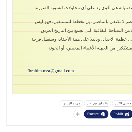
تنياته هي أقوى رد على أي محاولات لتشويه الصورة.
مصر لا تكتفي بالماضي، بل تخطط للمستقبل. فهو ليس
ن السياحة الثقافية التي تجمع بين التاريخ العريق
ى عظمة الأجداد، ودليلا على همة الأحفاد، وستظل فرحة
ككين من الجهلة الأغبياء المغيبين، أو الخونة
Ibrahim.nssr@gmail.com
لمصرى الكبير
بقلم ابراهيم نصر
جريدة الرئيس
Pinterest
ReddIt