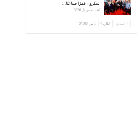
يبتكرون قمرًا صناعيًا…
أغسطس 6, 2026
السابق
التالي
1 من 3٬163