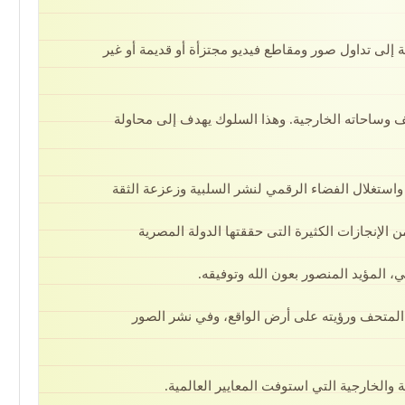
إلى تداول صور ومقاطع فيديو مجتزأة أو قديمة أو غير
ف وساحاته الخارجية. وهذا السلوك يهدف إلى محاولة
استغلال الفضاء الرقمي لنشر السلبية وزعزعة الثقة
 الإنجازات الكثيرة التى حققتها الدولة المصرية
المؤيد المنصور بعون الله وتوفيقه.
المتحف ورؤيته على أرض الواقع، وفي نشر الصور
والخارجية التي استوفت المعايير العالمية.