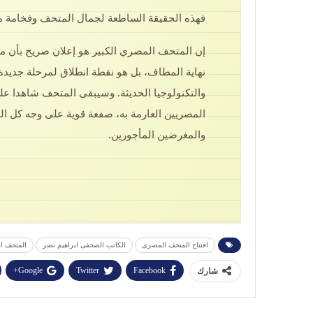
فهذه الحقيقة الساطعة لجمال المتحف وفخامة مق
إن المتحف المصري الكبير هو إعلان صريح بأن 
نهاية المطاف، بل هو نقطة انطلاق لمرحلة جديدة م
والتكنولوجيا الحديثة. وسيبقى المتحف شاهدا عل
المصريين العارمة به، صفعة قوية على وجه كل المش
والمغرضين المأجورين.
افتتاح المتحف المصرى
الكاتب الصحفى ابراهيم نصر
المتحف ا
Google+
Twitter
Facebook
شارك