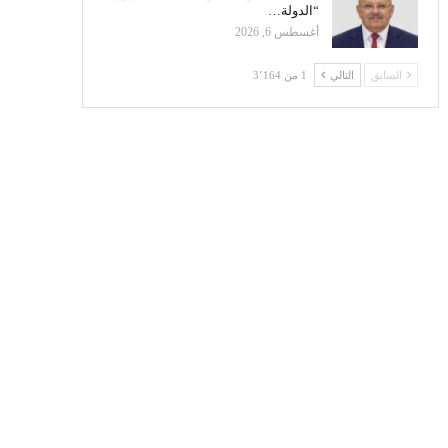
“الدولة…
أغسطس 6, 2026
السابق
التالي
1 من 3٬164