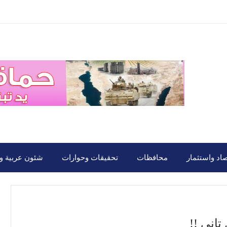
صاد واستثمار
محافظات
تحقيقات وحوارات
شئون عربية ود
تانى !!