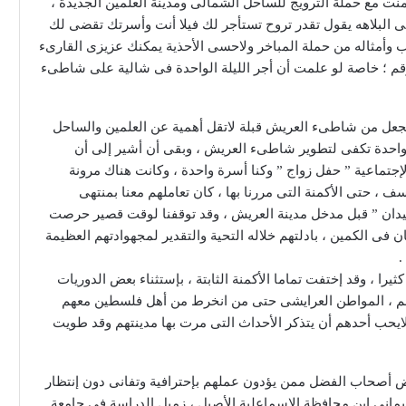
ت مع حملة الترويج للساحل الشمالى ومدينة العلمين الجديدة ،
ى البلاهه يقول تقدر تروح تستأجر لك فيلا أنت وأسرتك تقضى لك
لهذا المغيب وأمثاله من حملة المباخر ولاحسى الأحذية يمكنك عزيزى القارىء
قم ؛ خاصة لو علمت أن أجر الليلة الواحدة فى شالية على شاطىء
جعل من شاطىء العريش قبلة لاتقل أهمية عن العلمين والساحل
 واحدة تكفى لتطوير شاطىء العريش ، وبقى أن أشير إلى أن
إجتماعية ” حفل زواج ” وكنا أسرة واحدة ، وكانت هناك مرونة
 ، حتى الأكمنة التى مررنا بها ، كان تعاملهم معنا بمنتهى
لميدان ” قبل مدخل مدينة العريش ، وقد توقفنا لوقت قصير حرصت
ى الكمين ، بادلتهم خلاله التحية والتقدير لمجهوادتهم العظيمة
.
يرا ، وقد إختفت تماما الأكمنة الثابتة ، بإستثناء بعض الدوريات
نة لهم ، المواطن العرايشى حتى من انخرط من أهل فلسطين معهم
لايحب أحدهم أن يتذكر الأحداث التى مرت بها مدينتهم وقد طويت
ض أصحاب الفضل ممن يؤدون عملهم بإحترافية وتفانى دون إنتظار
مانى إبن محافظة الإسماعلية الأصيل ، زميل الدراسة فى جامعة