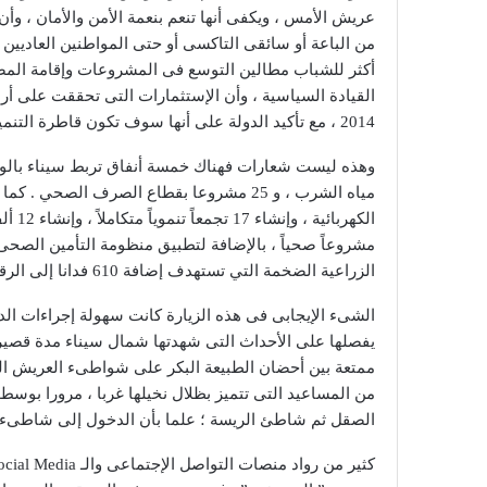
عريش الأمس ، ويكفى أنها تنعم بنعمة الأمن والأمان ، وأن
من الباعة أو سائقى التاكسى أو حتى المواطنين العادي
أكثر للشباب مطالين التوسع فى المشروعات وإقامة المصان
2014 ، مع تأكيد الدولة على أنها سوف تكون قاطرة التنمية لقيادة مصر إلى المستقبل .
الزراعية الضخمة التي تستهدف إضافة 610 فدانا إلى الرقعة الزراعية المصرية وربط سيناء بالدلتا .
الشىء الإيجابى فى هذه الزيارة كانت سهولة إجراءات ال
يفصلها على الأحداث التى شهدتها شمال سيناء مدة قصير
من المساعيد التى تتميز بظلال نخيلها غربا ، مرورا بوس
الصقل ثم شاطئ الريسة ؛ علما بأن الدخول إلى شاطىء ال