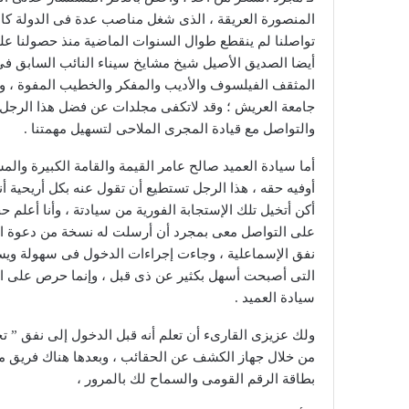
المنصورة العريقة ، الذى شغل مناصب عدة فى الدولة كان
أيضا الصديق الأصيل شيخ مشايخ سيناء النائب السابق فى 
المثقف الفيلسوف والأديب والمفكر والخطيب المفوة ، وبا
جامعة العريش ؛ وقد لاتكفى مجلدات عن فضل هذا الرجل ، 
والتواصل مع قيادة المجرى الملاحى لتسهيل مهمتنا .
أما سيادة العميد صالح عامر القيمة والقامة الكبيرة وا
أوفيه حقه ، هذا الرجل تستطيع أن تقول عنه بكل أريحية أن
أكن أتخيل تلك الإستجابة الفورية من سيادتة ، وأنا أعل
على التواصل معى بمجرد أن أرسلت له نسخة من دعوة الفر
نفق الإسماعلية ، وجاءت إجراءات الدخول فى سهولة ويسر 
التى أصبحت أسهل بكثير عن ذى قبل ، وإنما حرص على الإ
سيادة العميد .
ولك عزيزى القارىء أن تعلم أنه قبل الدخول إلى نفق ” ت
من خلال جهاز الكشف عن الحقائب ، وبعدها هناك فريق 
بطاقة الرقم القومى والسماح لك بالمرور ،