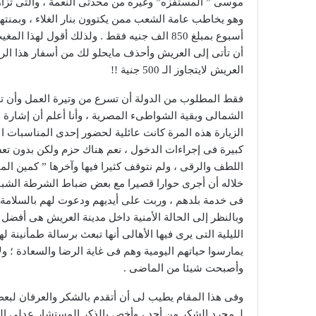
موسى ” المستفزه” وغيره من محدثى النعمة ، والتى تزامن
وهو يخاطب عامة الشعب ممن يكتوون بنار الغلاء ، وبمنته
أسبوع بمبلغ 850 الف جنيه فقط . ولذلك أقول 
أن تأتى إلى العريش وأحذف مايحلو لك من أسفار هذا الر
العريش لايتجاوز الـ 500 جنية !!
فقط المطلوب من الدولة أن تسرع من وتيرة العمل وأن ت
الشمالى وبقية الشواطىء المصرية ، وأنا أعلم أن إشارة
الزيارة هذه المرة كانت عائلية لحضور إحدى المناسبات ال
كبيرة فى إجراءات الدخول ، نعم هناك حزم ولكن بدون تعسف
اللطف والرقى ، ولم نتوقف كثيرا فيها وآخرها ” كمين ا
خلاله أن أجرى حوارا قصيرا مع بعض ضباط الشرطة الشبان ف
فى خدمة بلدهم ، وربت على أيديهم ودعوت لهم بالسلامة 
وبالنظر إلى الحالة الأمنية داخل مدينة العريش هى أفضل كث
الليلية التى يرى فيها الأهالى أنها تبعث برسالة طمأني
يمارسوا حياتهم اليومية وهم فى غاية الرضا والسعادة ؛ و
وأصبحت شيئا من الماضى .
وفى هذا المقام يطيب لى أن أتقدم بالشكر والعرفان لبع
لـ مجرد الشكر من أحد ، وأخص بالذكر المستشار عدلى الي