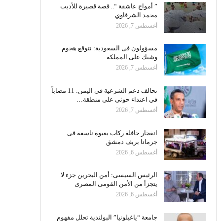
” أمواج عاشقة “.. قصة قصيرة للأديب
محمد الشرقاوي
أغسطس 7, 2026
مسؤولون فى السعودية: نتوقع هجوم
وشيك على المملكة
أغسطس 7, 2026
تحالف دعم الشرعية في اليمن: 11 مصاباً
في اعتداء حوثى على منطقة…
أغسطس 7, 2026
انفجار حافلة ركاب بعبوة ناسفة فى
جرمانا بريف دمشق
أغسطس 6, 2026
الرئيس السيسى: أمن البحرين جزء لا
يتجزأ من الأمن القومى المصرى
أغسطس 6, 2026
جامعة “ياغيلونيا” البولندية تحلل مفهوم