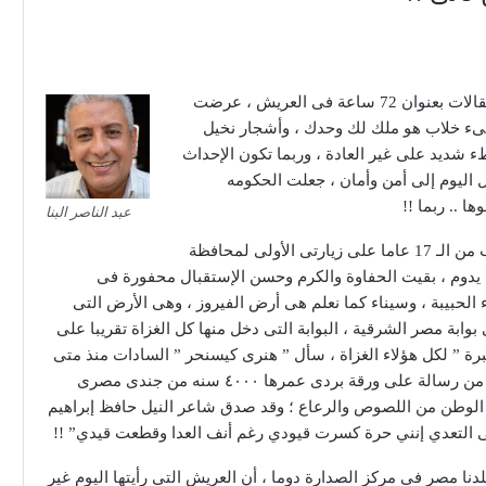
فى مثل هذا التوقيت منذ سنتين تقريبا كتبت عددا من المقالات بعنوان 72 ساعة فى العريش ، عرضت
ىء خلاب هو ملك لك وحدك ، وأشجار نخيل
 شديد على غير العادة ، وربما تكون الإحداث
 اليوم إلى أمن وأمان ، جعلت الحكومه
.. ربما !!
عبد الناصر البنا
كانت زيارتى السايقة للعريش هى الثانية بعد مرور مايقرب من الـ 17 عاما على زيارتى الأولى لمحافظة
 أن الإنطباع الأول يدوم ، بقيت الحفاوة والكرم وحسن الإستقبال محفورة فى
الحبيبة ، وسيناء كما نعلم هى أرض الفيروز ، وهى الأرض التى
ابة مصر الشرقية ، البوابة التى دخل منها كل الغزاة تقريبا على
قبرة ” لكل هؤلاء الغزاة ، سأل ” هنرى كيسنحر ” السادات منذ متى
وسيناء مصرية ؛ رد عليه السادات سوف ارسل لك صورة من رسالة على ورقة بردى عمرها ٤٠٠٠ سنه من جندى مصرى
الوطن من اللصوص والرعاع ؛ وقد صدق شاعر النيل حافظ إبراهيم
ى التعدي إنني حرة كسرت قيودي رغم أنف العدا وقطعت قيدي” !!
ا مصر فى مركز الصدارة دوما ، أن العريش التى رأيتها اليوم غير