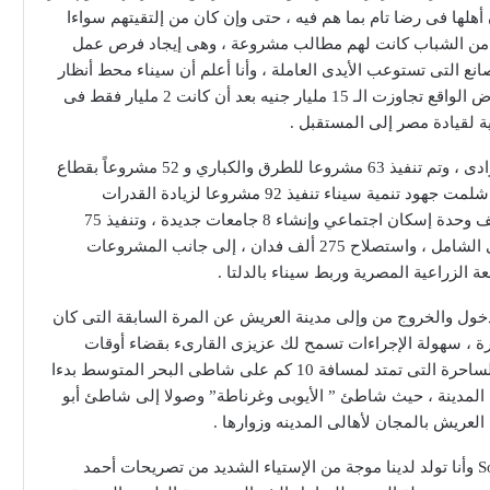
 أهلها فى رضا تام بما هم فيه ، حتى وإن كان من إلتقيتهم سواءا
ين من الشباب كانت لهم مطالب مشروعة ، وهى إيجاد فرص عمل
ع التى تستوعب الأيدى العاملة ، وأنا أعلم أن سيناء محط أنظار
القيادة السياسية ، وأن الإستثمارات التى تحققت على أرض الواقع تجاوزت الـ 15 مليار جنيه بعد أن كانت 2 مليار فقط فى
وهذه ليست شعارات فهناك خمسة أنفاق تربط سيناء بالوادى ، وتم تنفيذ 63 مشروعا للطرق والكباري و 52 مشروعاً بقطاع
مياه الشرب ، و 25 مشروعا بقطاع الصرف الصحي . كما شلمت جهود تنمية سيناء تنفيذ 92 مشروعا لزيادة القدرات
الكهربائية ، وإنشاء 17 تجمعاً تنموياً متكاملاً ، وإنشاء 12 ألف وحدة إسكان اجتماعي وإنشاء 8 جامعات جديدة ، وتنفيذ 75
مشروعاً صحياً ، بالإضافة لتطبيق منظومة التأمين الصحى الشامل ، واستصلاح 275 ألف فدان ، إلى جانب المشروعات
دخول والخروج من وإلى مدينة العريش عن المرة السابقة التى كان
ة ، سهولة الإجراءات تسمح لك عزيزى القارىء بقضاء أوقات
ممتعة بين أحضان الطبيعة البكر على شواطىء العريش الساحرة التى تمتد لمسافة 10 كم على شاطى البحر المتوسط بدءا
ط المدينة ، حيث شاطئ ” الأيوبى وغرناطة” وصولا إلى شاطئ أبو
عريش بالمجان لأهالى المدينه وزوارها .
كثير من رواد منصات التواصل الإجتماعى والـ Social Media وأنا تولد لدينا موجة من الإستياء الشديد من تصريحات أحمد