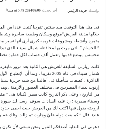
آخر تحديث
2024/09/06 at 5:49 مساءً
بواسطة
جريدة الرئيس
خلالها مدينة العريش”موقع وسكان وطبيعة ساحرة وشاط
مثمرة وأنشطة ومشروعات قومية كبرى أرى أنها تسير ببطء
” الجسام ” التى مرت بها محافظة شمال سيناء الذى تبدل
تتحسس موضع قدمها وتعمل ألف حساب لكل خطوة تخطوها 
شمال سيناء فى عام 2005 تقريبا ، وبما
الذاكرة ، كصفات متأصلة فى أهالينا من شبه جزيرة سيناء 
إرتوت بدماء المصريين فى مختلف العصور والأزمنة ، وهى بو
مر التاريخ ، وعلى ذكر التاريخ كانت مصر الكنانة هى ” م
لزوجته يقول فيها اكتب لك من العريش حيث احمى حدود 
عندنا قال ” كم بغت دولة عليّ وجارت ثم زالت وتلك عقب
دعونى فى البداية أصدقكم القول ونحن نسعى لأن تكون بلدن