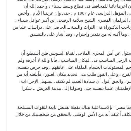
 آخرها نائبا للمحافظ فى قطاع وسط سيناء ، وأحمد الله أن
تواصلنا لم ينقطع طوال السنوات الماضية منذ حصولنا على المؤهل الدراسى عام 1987 م ، حتى وإن غربتنا الأيام . وأخص
البرلمان المصرى الشيخ سلامة الرقيعى إبن أكبر عواقل سيناء ،
حث الدكتوراة فى التراث والبيئة ــ الحاصل على دراسات عليا من
وما أكنه له من تقدير وإحترام ، وقد أشار على بالتنسيق
لمسئول عن أمن المجرى الملاحى لقناة السويس فلن أستطيع أن
ه الرجل المناسب فى المكان المناسب ، فأنا والله لا أعرفه ولم
م حجم المسئوليات الجسام الملقاه على عاتقهم ، وقد حرص بنفسه
ح ، وعلى الفور طلب منى تحديد مكان العبور ، فأبلغته أنه من
، والحق أقول أن سيادة العميد لم يكتفى بتسهيل الإجراءات ،
طمئنان علينا بنفسه حتى وصولنا إلى مدينة العريش .. شكرا
حيا مصر ” بإلاسماعلية هناك نقطة تفتيش تابعة للقوات المسلحة
مكلف أعتقد أنه من الأمن الوطنى بالتحقق من شخصيتك من خلال