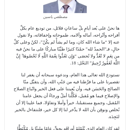
مصطفي ياسين
ها نحنُ على بُعد أيامٍ بلْ ساعاتٍ قلائل، من توديع عام بكلِّ
أفراحه وأتْراحه، آماله وآلامه، طموحاته وإخفاقاته، ولا نقول
عنه إلا “ما شاء الله كان، وما لم يشأْ لم يكُنْ”، لكنْ وعلى كلِّ
حالٍ، فـ”الحمدُ لله” حمْدًا كثيرًا طيِّبًا مباركًا على ما نحنُ فيه
من نِعَمٍ لا تُعُدُّ ولا تُحصَى “وَإِن تَعُدُّوا نِعْمَةَ اللَّهِ لَا تُحْصُوهَا ۗ إِنَّ
اللَّهَ لَغَفُورٌ رَّحِيمٌ” النَحْل: 18.
نستودع الله تعالى هذا العام، وندعوه سبحانه أن يغفر لنا
تقصيرنا على ما فرَّطنا فيه من جَنْبِ الله، وأن يتقبَّل منّا
الصالح والحَسَن فيه، وأن يُعيننا على فعل الخير واتّباع الصلاح
والإصلاح فيما هو مُقبل، فَكُلُّنا أملٌ ورجاءٌ أن يجعل عامنا
المُقبل، وجميع مستقبلنا، خيراً وأملا وتفاؤلا، فما علينا إلا أن
نُخلص ونوقِن بأن الله لا يدَّخر لنا إلا كل خير، فلنتفاءل بالخير
لنَجِدَه.
لقد كان العام الذى يُلَمْلِمُ أوراقَه بحقٍّ، عامًا مليئًا بل مُكْتَظًّا