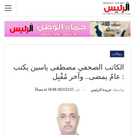
مقالات
الكاتب الصحفي مصطفى ياسين يكتب
: عامٌ يمضى.. وآخر مُقْبِل
في
2023/12/25 at 10:00 مساءً
بواسطة
جريدة الرئيس