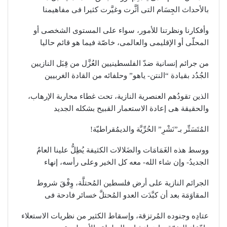
بالأحداث الجِسَام التى أثَّرت وغيَّرت كثيرا فى مفاهيمنا
وأفكارنا ونظرتنا للأمور، سواء على المستوى الشخصى أو
المحلّى أو الإقليمى والعالمى، خاصّة فيما هو قائم حاليا
من جرائم إنسانية ضدّ الفلسطينيين العُزَّل من قِبَل النازيين
الجُدُد بقيادة “النتن- ياهو” وحلفائه من القادة الغربيين
الذين تقودُهم العنصرية النازية، تحت غطاء محاربة الإرهاب،
والحقيقة هى إعادة الاستعمار القبيح بشكله الجديد
المُتَسَتِّر بـ”نَشْرِ” الحُرِّيَّة والديمُقراطيّة!
ووسط هذه الغَمَامَات والضَلالات الكثيفة يُطِلُّ علينا العامُ
الجديدُ- وإن شاء الله- معه كل الخير وعلى رأسه، إنهاء
الجرائم النازية على أرض فلسطين المُحتلَّة، وِفْقَ شروط
المقاوَمَة بعد أن كبَّدَت العدو المُحتلَّ خسائر فادحة فى
عتادِه وجنوده المُرتزقة، وإسقاط الكثير من نظريات الاستعلاء