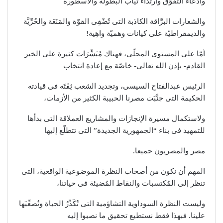
وادّعاء التفوّق وارتداء ثياب البطولة والأسطورة
والشعارات البرَّاقة الكاذبة التى تُضْفِى القوّة والمَنَعَة والحُرِّيَّة
والديمقراطيّة على كيانات وهميّة واهِية!
أمّا على المستوى المحلّى، فهناك مُبَشِّرَات كثيرة على الخير
القادم- بإذن الله تعالى- خاصّة مع إعادة انتخاب
الرئيس عبدالفتاح السيسى، وتجديد الشعب ثِقَتَه فى قيادته
الحكيمة التى جنَّبَت مصرنا الحبيبة الكثير من الأزمات،
ولاستكمال مسيرة الإنجازات والمشاريع العملاقة التى بدأها
للتمهيد فى بناء “الجمهورية الجديدة” التى تتطلّع إليها
مصر والمصريون جميعا.
المهم أن نكون من أصحاب النظرة الموضوعية الواقعية، التى
تنظر إلى المُكتسبات والنقاط المُضيئة فى حياتنا،
وليست النظرة السوداوية التشاؤمية التى تُكَدِّرُ الحياة وتُصعِّبَها
علينا. فبهذا فقط نستطيع تحقيق ما نصبوا إليه