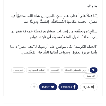
ونتمنّاه.
إنَّنا فعلاً على أعتابِ عامٍ ملئٍ بالخير- إن شاء الله- ستتبوَّأُ فيه
مصرُنا الحبيبة مكانتها المُسْتَحَقَّة- إقليميًّا ودوليًّا- بما
ستُنْجِزُه وتحقّقه من إنجازات ومشاريع قوميّة عملاقة تقفز بها
إلى مصافِّ الدول المتقدِّمة، بخُطًى ثابتة، قوامها
“الحياة الكريمة” لكل مواطن على أرضها، لـ”تحيا مصر” دائما
وأبدا عزيزة بعقول وسواعد أبنائها الشُرفاء المُخْلِصِين.
أرض فلسطين المحتلة
الغمامات
النظرة السوداوية
عام مضي
عام مقبل
Twitter
Facebook
شارك