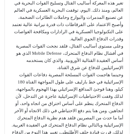
تغير هذه المعركة أساليب القتال وتسليح القوات البحرية في
العالم، ومنذ ذلك. اليوم، توقفت البحرية العسكرية في العالم
عن تصنيع المدمرات والبوارج وحاملات الطائرات الضخمة،
وأصبح الاعتماد على الفرقاطات ذات قدرة نيرانية عالية تعتمد
على التكنولوجيا العسكرية في الرادارات ومكافحة الغواصات
وقدرات الدفاع الجوي العالية.
وعلى مستوى أساليب القتال، فلقد نجحت القوات المصرية
في أفشال نظام الدفاع المتحرك، Mobile Defense الذي هو
أساس العقيدة القتالية الأوروبية. والذي كان يستخدمه
الإسرائيليين للدفاع عن شرق القناة،
وحينما هاجمت القوات المسلحة المصرية دفاعات القوات
الإسرائيلية في خط بارليف على طول المواجهة القناة 180
كيلو، وهنا فوجئ المدافع الإسرائيلي بهذا الهجوم بالمواجهة،
لذلك وقفت الاحتياطيات الإسرائيلية عاجزة عن التدخل، لأن
الدفاع المتحرك ينظم على أساس اختراق من اتجاه واحد، أو
اتجاهين. ومن هنا يتم دفع الاحتياطي في ذلك الاتجاه أو الآخر
أما ما حدث من المصريين فلقد هدم نظرية الدفاع المتحرك
الإسرائيلية وبالتالي نظام الدفاع المتحرك في العقيدة الغربية.
لذلك، قررت قيادة حلف الأطلنطي، تغيير هذا النوع من الدفاع