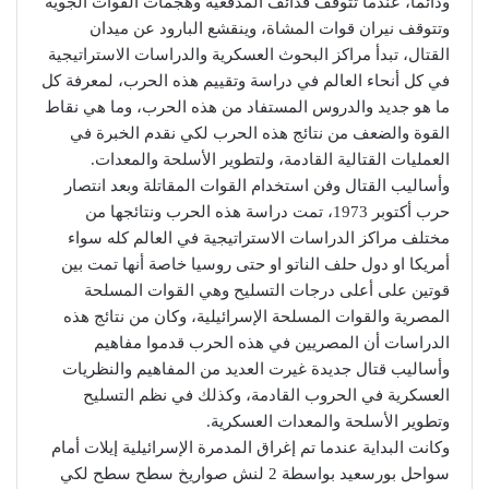
ودائما، عندما تتوقف قذائف المدفعية وهجمات القوات الجوية
وتتوقف نيران قوات المشاة، وينقشع البارود عن ميدان
القتال، تبدأ مراكز البحوث العسكرية والدراسات الاستراتيجية
في كل أنحاء العالم في دراسة وتقييم هذه الحرب، لمعرفة كل
ما هو جديد والدروس المستفاد من هذه الحرب، وما هي نقاط
القوة والضعف من نتائج هذه الحرب لكي نقدم الخبرة في
العمليات القتالية القادمة، ولتطوير الأسلحة والمعدات.
وأساليب القتال وفن استخدام القوات المقاتلة وبعد انتصار
حرب أكتوبر 1973، تمت دراسة هذه الحرب ونتائجها من
مختلف مراكز الدراسات الاستراتيجية في العالم كله سواء
أمريكا او دول حلف الناتو او حتى روسيا خاصة أنها تمت بين
قوتين على أعلى درجات التسليح وهي القوات المسلحة
المصرية والقوات المسلحة الإسرائيلية، وكان من نتائج هذه
الدراسات أن المصريين في هذه الحرب قدموا مفاهيم
وأساليب قتال جديدة غيرت العديد من المفاهيم والنظريات
العسكرية في الحروب القادمة، وكذلك في نظم التسليح
وتطوير الأسلحة والمعدات العسكرية.
وكانت البداية عندما تم إغراق المدمرة الإسرائيلية إيلات أمام
سواحل بورسعيد بواسطة 2 لنش صواريخ سطح سطح لكي