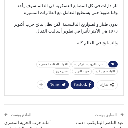
للرادارات في كل المصانع العسكرية في العالم سوف يأخذ
وقتا طويلا حتى يستطيع التعامل مع الطائرات المسيرة
بدون طيار والصواريخ الباليستية. لكن تظل نتائج حرب أكتوبر
1973 هي الأكثر تأثيرا في تطوير أساليب القتال
والتسليح في العالم كله.
الحرب الروسية الاوكرانية
القوات المقاتلة المصرية
اللواء سمير فرج
حرب اكتوبر
سمير فرج
Twitter
Facebook
شارك
السابق بوست
القادم بوست
عبد الناصر البنا يكتب : دماء
أمانه حزب الحرية المصري