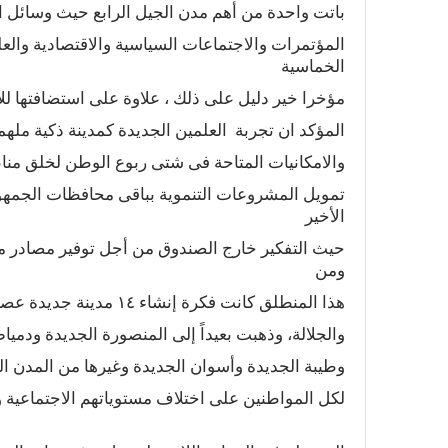
باتت واحدة من أهم مدن الجيل الرابع حيث وسائل ال
المؤتمرات والاجتماعات السياسية والاقتصادية والعلم
الخماسية
مؤخرا خير دليل على ذلك ، علاوة على استضافتها لل
المؤكد‭ ‬ان‭ ‬تجربة‭ ‬ ‬العلمين‭ ‬الجديدة كمدينة ذكية ملهمة‭ ‬تستحق‭ ‬الدراسة‭ ‬والتأمل‭ ‬فى‭ ‬كيفية‭ ‬استغلال‭ ‬الأصول‭ ‬
والامكانيات‭ ‬المتاحة‭ ‬فى‭ ‬شتى‭ ‬ربوع‭ ‬الوطن‭ ‬لخلق‭ ‬مناطق‭ ‬جذب‭ ‬سياحى‭ ‬وتحقيق‭ ‬عائد‭ ‬مادى‭ ‬يمكن‭ ‬استغلاله‭ ‬فى‭ ‬
‬الأخير‭ ‬
‬ومن‭ ‬
هذا‭ ‬المنطلق‭ ‬كانت‭ ‬فكرة‭ ‬إنشاء‭ ‬‮٤١‬‭ ‬مدينة‭ ‬جديدة‭ ‬عصرية‭ ‬وذكية‭ ‬على‭ ‬غرار‭ ‬العاصمة‭ ‬الإدارية‭ ‬والعلمين‭ ‬الجديدة‭ ‬
والجلالة،‭ ‬وذهبت‭ ‬بعيداً‭ ‬إلى‭ ‬المنصورة‭ ‬الجديدة‭ ‬ودمياط‭ ‬الجديدة‭ ‬وأسيوط‭ ‬الجديدة‭ ‬وسوهاج‭ ‬الجديدة‭ ‬وقنا‭ ‬الجديدة‭ ‬
وطيبة‭ ‬الجديدة‭ ‬وأسوان‭ ‬الجديدة‭ ‬وغيرها‭ ‬من‭ ‬المدن‭ ‬الجديدة‭ ‬التى‭ ‬تسهم‭ ‬بشكل‭ ‬كبير‭ ‬فى‭ ‬توفير‭ ‬المساكن‭ ‬المناسبة‭ ‬