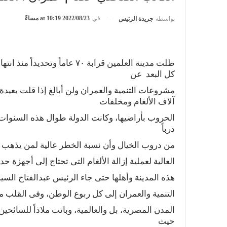
في
2022/08/23 at 10:19 مساءً
بواسطة
جريدة الرئيس
‬كل‭ ‬البعد ‭ ‬عن‭ ‬
‬آلاف‭ ‬الألغام‭ ‬ومخلفات‭ ‬
‬درباً‭ ‬
من‭ ‬دروب‭ ‬الخيال‭ ‬وأن‭ ‬نسبة‭ ‬الخطر‭ ‬عالية‭ ‬لمن‭ ‬يذهب‭ ‬لهذه‭ ‬المنطقة‭ ‬الأقرب‭ ‬إلى‭ ‬حقل‭ ‬الألغام،‭ ‬ناهيك‭ ‬عن‭ ‬التكلفة‭ ‬
العالية‭ ‬لعملية‭ ‬إزالة‭ ‬الألغام‭ ‬التى‭ ‬تحتاج‭ ‬إلى‭ ‬أجهزة‭ ‬حديثة‭ ‬وخبرات‭ ‬دولية‭ ‬نادرة،‭ ‬ولذلك‭ ‬كان‭ ‬الإهمال‭ ‬والنسيان‭ ‬نصيب‭ ‬
هذه‭ ‬المدينة‭ ‬وأهلها‭ ‬حتى‭ ‬جاء‭ ‬الرئيس‭ ‬عبدالفتاح‭ ‬السيسى‭ ‬الذى‭ ‬لا‭ ‬يعرف‭ ‬المستحيل،‭ ‬وبالفعل‭ ‬وصلت‭ ‬مشروعات‭ ‬
التنمية‭ ‬والعمران‭ ‬إلى‭ ‬كل‭ ‬ربوع‭ ‬الوطن،‭ ‬وفى‭ ‬القلب‭ ‬منها‭ ‬مدينة‭ ‬‮»‬العلمين‭ ‬الجديدة‮«‬‭ ‬التى‭ ‬أصبحت‭ ‬واحدة‭ ‬من‭ ‬أجمل‭ ‬
‬حيث‭ ‬