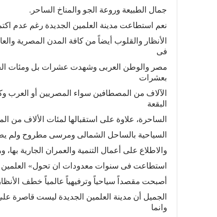
جمال‭ ‬الطبيعة‭ ‬وروعة‭ ‬الجو‭ ‬والمناخ‭ ‬الساحر‭.‬
نعم‭ ‬استطاعت‭ ‬مدينة‭ ‬العلمين‭ ‬الجديدة‭ ‬رغم‭ ‬عدم‭ ‬اكتمال‭ ‬مشروعاتها‭ ‬التنموية‭ ‬والسياحية‭ ‬بشكل‭ ‬كامل‭ ‬أن‭ ‬تخطف‭ ‬
‬فى‭ ‬
‬بعشرات‭ ‬
‬البقعة‭ ‬
الساحرة،‭ ‬علاوة‭ ‬على‭ ‬استقبالها‭ ‬لمئات‭ ‬الألاف‭ ‬من‭ ‬المواطنين‭ ‬المصريين‭ ‬الذين‭ ‬ذهبوا‭ ‬لقضاء‭ ‬اجازاتهم‭ ‬بالقرى‭ ‬
السياحية‭ ‬بالساحل‭ ‬الشمالى‭ ‬ومرسى‭ ‬مطروح‭ ‬ولم‭ ‬يضيعوا‭ ‬الفرصة‭ ‬وحرصوا‭ ‬على‭ ‬زيارة‭ ‬مدينة‭ ‬العلمين‭ ‬الجديدة‭ ‬
والاطلاع‭ ‬على‭ ‬أعمال‭ ‬التنمية‭ ‬والعمران‭ ‬الجارية‭ ‬بها،‭ ‬وهذه‭ ‬شهادة‭ ‬نجاح‭ ‬للقيادة‭ ‬السياسية‭ ‬وللحكومة‭ ‬المصرية‭ ‬التى‭ ‬
استطاعت‭ ‬فى‭ ‬سنوات‭ ‬معدودات‭ ‬ان‭ ‬تحول‭ ‬‮»‬العلمين‮«‬‭ ‬من‭ ‬حقل‭ ‬ألغام‭ ‬إلى‭ ‬ملتقى‭ ‬الأنغام‭ ‬والإبداع،‭ ‬علاوة‭ ‬على‭ ‬أنها‭ ‬
أصبحت‭ ‬مقصداً‭ ‬سياحياً‭ ‬وترفيهياً‭ ‬عالمياً‭ ‬خطف‭ ‬الأنظار‭ ‬كما‭ ‬ذكرت‭ ‬من‭ ‬أعرق‭ ‬وأجمل‭ ‬المدن‭ ‬والشواطئ‭ ‬العالمية‭.‬
الجميل أن مدينة العلمين الجديدة ليست قاصرة على 
وانما