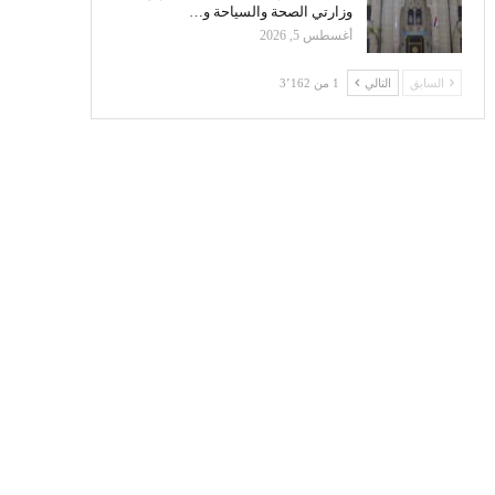
وزارتي الصحة والسياحة و…
أغسطس 5, 2026
السابق
التالي
1 من 3٬162