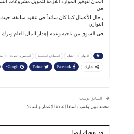
‬من‭ ‬
‬التوازن‭
فى‭ ‬السوق‭ ‬من‭ ‬ناحية‭ ‬وعدم‭ ‬إهدار‭ ‬المال‭ ‬العام‭ ‬وترك‭ ‬الساحة‭ ‬للمستغلين‭ ‬والاستغلاليين‭ ‬من‭ ‬ناحية‭ ‬أخرى‭.‬
الالهام
البنيان
المساكن المناسبة
المنصورة الجديدة
مدي
Google+
Twitter
Facebook
شارك
السابق بوست
محمد نبيل يكتب : لماذا إعادة الإعمار والبناء؟
قد يعجبك ايضا