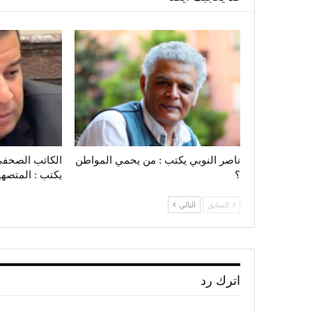
ناصر النوبي يكتب : من يحمي المواطن
؟
يكتب : المتصهينون‭.. ‬ي
السابق
التالي
اترك رد