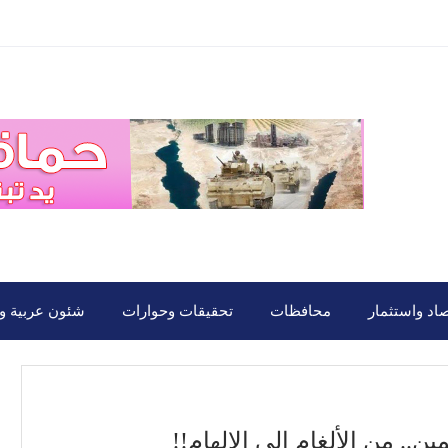
صاد واستثمار
محافظات
تحقيقات وحوارات
شئون عربية ود
.. من الألغام إلى الإلهام!!