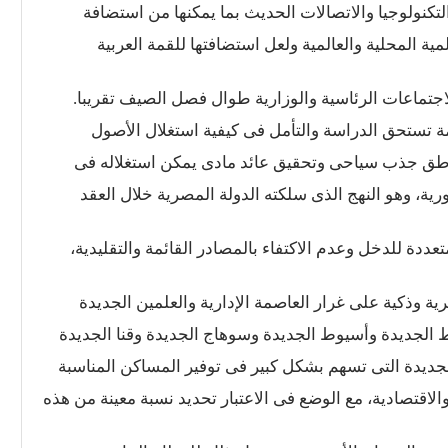
تكنولوجيا والاتصالات الحديث بما يمكنها من استضافة
ية المحلية والعالمية ولعل استضافتها للقمة العربية
اجتماعات الرئاسية والوزارية طوال فصل الصيف تقريبا.
لكل‭ ‬المواطنين‭ ‬على‭ ‬اختلاف‭ ‬مستوياتهم‭ ‬الاجتماعية‭ ‬والاقتصادية،‭ ‬مع‭ ‬الوضع‭ ‬فى‭ ‬الاعتبار‭ ‬تحديد‭ ‬نسبة‭ ‬معينة‭ ‬من‭ ‬هذه‭