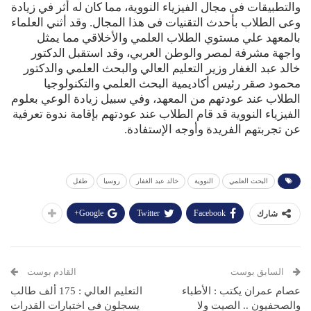
والتطبيقات فى مجال الفيزياء النووية، مما كان له أثر في زيادة
وعى الطلاب بأحدث التقنيات فى هذا المجال. وقد أثني العلماء
بالمعهد علي مستوي الطلاب العلمي والأخلاقي مما يمثل
واجهة مشرفة لمصر والوطن العربي، وقد استقبل الدكتور
خالد عبد الغفار وزير التعليم العالي والبحث العلمي والدكتور
محمود صقر رئيس أكاديمية البحث العلمي والتكنولوجيا
الطلاب عند عودتهم من المعهد، وفي سبيل زيادة الوعي بعلوم
الفيزياء النووية قد قام الطلاب عند عودتهم بإقامة ندوة تعرفية
عن تجربتهم الفريدة وأوجه الإستفادة.
البحث العلمي
النووية
خالد عبد الغفار
روسيا
طفل
Google+
Twitter
Facebook
شارك
السابق بوست
القادم بوست
عصام عمران يكتب : الأطباء
التعليم العالي : 175 ألف طالب
والصحفيون .. الصيت ولا
يسجلون في اختبارات القدرات