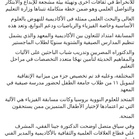
للانخراط في ثقافات أخرى وتهيئة بيئة مشجعة للإبداع والابتكار
والتواصل العلمي وهو ضمن خطة متكاملة تتبناها وزارة التعليم
العالى والبحث العلمى ممثلة فى الأكاديمية للنهوض بالعلوم
الأساسية وخاصة الفيزياء والرياضيات ودعم النوابغ، وتعد هذه
المسابقة امتداد للتعاون بين الأكاديمية والمعهد والذي يشمل
تنظيم المدارس الصيفية والشتوية سنويًا لطلاب الماجستير
والدكتوراه المصريين وتدريب شباب الباحثين على الآليات
والمفاهيم الحديثة لتأمين نهجًا متعدد التخصصات في مراحل
التعليم
المختلفة، وعليه قد تم تخصيص جزء من ميزانية الإتفاقية
لتمويل ١١ من طلاب جامعة الطفل لحضور مدرسة صيفية في
المعهد
المتحد للعلوم النووية بروسيا وكانت مسابقة الفيزياء هي الآلية
التي تم اعتمادها لإختيار الأطفال المتميزين ممن يستحقون
المنحة.
وفي سياق متصل اوضحت الدكتورة جينا الفقي، المشرف
علي قطاع العلاقات العلمية والثقافية بالأكاديمية والمدير الفني