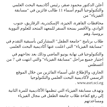
أعلن الدكتور محمود صقر، رئيس أكاديمية البحث العلمي
والتكنولوجيا اليوم أسماء 11 طالب فائزين في “مسابقة
الفيزياء” من
محافظات القاهرة، الجيزة، الإسكندرية، الزقازيق، جنوب
الوادي، والأقصر بمنحة السفر للمعهد المتحد للعلوم النووية
بروسيا، وهم
طلاب برنامج “جامعة الطفل” المشاركين بأسبقية التقدم في
“مسابقة الفيزياء” التى اعلنت عنها أكاديمية البحث العلمى
والتكنولوجيا فى نهاية يونيو الماضي وذلك بعد نجاحهم في
اجتياز جميع مراحل “مسابقة الفيزياء” والتي انتهت في 7 من
أغسطس
الجاري، والإطلاع علي أسماء الفائزين من خلال الموقع
الرسمي لأكاديمية البحث العلمي والتكنولوجيا
www.asrt.sci.eg .
وتهدف مسابقة الفيزياء التي تنظمها الأكاديمية للمرة الثانية
إلي رفع كفاءة طلاب جامعة الطفل فى مجال الفيزياء
ومساعدتهم