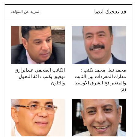
قد يعجبك ايضا
المزيد عن المؤلف
محمد نبيل محمد يكتب :
الكاتب الصحفي عبدالرازق
معارك المفردات بين الثابت
توفيق يكتب : آفة التحول
والمتغير فخ الشرق الأوسط
والتلون
(2)