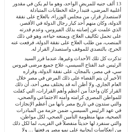
13 ألف جنيه للمريض الواحد، وهو ما لم يكن في مقدور
أغلبية المرضى، فتبدأ رحلة الخطابات المتبادلة
لاستصدار قرار، من مجلس الوزراء، بالعلاج على نفقة
الدولة، وكان منهم أحد كبار رجال الدولة في الأقصر،
الذي علمت عن إصابته بذلك الفيروس، وعدم قدرته
على تحمل تكاليف العلاج، ويمنعه حياءه، وهو في ذلك
المنصب، من طلب العلاج على نفقة الدولة، فرفعت عنه
الحرج، بالتصدي للموقف واستصدار القرار له.
تذكرت كل تلك الأحداث وغيرها، عندما قرر السيد
الرئيس عبد الفتاح السيسي، علاج جميع مرضى فيروس
سي، في مصر، بالمجان، على نفقة الدولة، وقراره
الأخير أن يتم القضاء على ذلك المرض في مصر خلال
العام الجاري. ولا أظن أنه قد يختلف معي أحد، أن ذلك
القرار كان واحداً من أعظم وأهم القرارات، التي كفلت
للمواطن المصري كرامته وأمنه الاجتماعي والصحي،
والتي ستدون في تاريخ مصر بأنها من أعظم الإنجازات
في عهد الرئيس السيسي، ضمن حزمة من المبادرات
الصحية، منها منظومة التأمين الصحي، لكل مواطن،
والتي سنفرد لها حديثاً منفصلاً في القريب، لما لكل ذلك
من انعكاسات إيجابية على نمو مصر ورفعتها … ولا