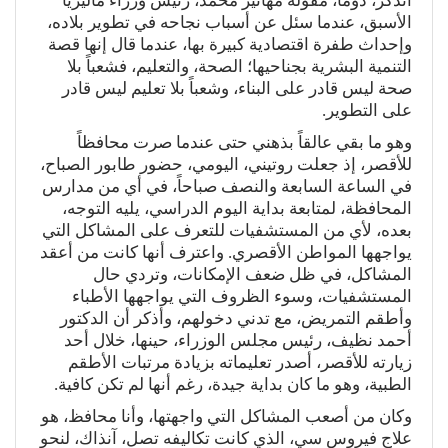
أتذكر، دوماً، مقولة مهاتير محمد، رئيس وزراء ماليزيا
الأسبق، عندما سئل عن أسباب نجاحه في تطوير بلاده،
وإحداث طفرة اقتصادية كبيرة بها، عندما قال إنها قصة
التنمية البشرية بجناحيها؛ الصحة، والتعليم، فشعباً بلا
صحة ليس قادر على البناء، وشعباً بلا تعليم ليس قادر
على التطوير.
وهو ما بقي عالقاً بذهني حتى عندما صرت محافظاً
للأقصر، إذ جعلت روتيني، اليومي، حضور طابور الصباح،
في الساعة السابعة والنصف صباحاً، في أي من مدارس
المحافظة، لمتابعة بداية اليوم الدراسي، يليه التوجه،
بعده، لأي من المستشفيات للتعرف على المشاكل التي
يواجهها المواطن الأقصري. واعترف أنها كانت من أعقد
المشاكل، في ظل ضعف الإمكانات، وتردي حال
المستشفيات، وسوء الظروف التي يواجهها الأطباء
وأطقم التمريض، مع تدني دخولهم، وأذكر أن الدكتور
أحمد نظيف، رئيس مجلس الوزراء، حينها، خلال أحد
زيارته للأقصر، أصدر تعليماته بزيادة مرتبات الأطقم
الطبية، وهو ما كان بداية جيدة، رغم أنها لم تكن كافية.
وكان من أصعب المشاكل التي واجهتها، وأنا محافظ، هو
علاج فيروس سي، الذي كانت تكاليفه تصل، آنذاك، لنحو