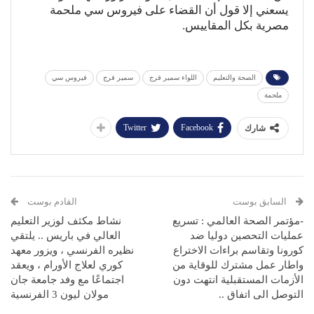
يسعني إلا قول أن القضاء على فيروس سي ملحمة
مصرية بكل المقاييس.
الصحة والتعليم
اللواء سمير فرج
سمير فرج
فيروس سي
ملحمة
Twitter
Facebook
شارك
السابق بوست
القادم بوست
-مؤتمر الصحة العالمي : تسريع
نشاط مكثف لوزير التعليم
عمليات التحصين دوليا ضد
العالي في باريس .. يلتقي
كورونا وتقاسم براءات الاختراع
نظيره الفرنسي ، ويزور معهد
واطار عمل مشترك للوقاية من
كوري لعلاج الأورام ، ويعقد
الأزمات المستقبلية انتهت دون
اجتماعًا مع وفد جامعة جان
التوصل الى اتفاق ..
مولان ليون 3 الفرنسية