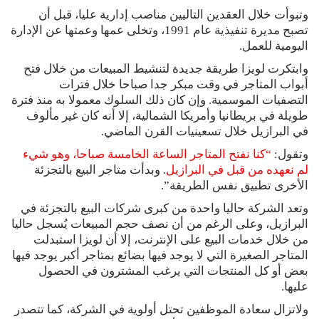
وتبوأت خلال العقدين التاليين مناصب إدارية عليا، قبل أن
تصبح مديرة تنفيذية عام 1991، وتخلى عمها وعمتها عن الإدارة
اليومية للعمل.
وابتكرت لويزا طريقة جديدة لتنشيط المبيعات من خلال فتح
أبواب المتاجر في وقت مبكر جدا صباحا خلال فترات
التصفيات الموسمية. وإن كان ذلك السلوك معمولا به منذ فترة
طويلة في بريطانيا وأمريكا الشمالية، إلا أنه كان غير مألوف
في البرازيل خلال تسعينيات القرن الماضي.
وتقول:
“كنا نفتح المتاجر الساعة الخامسة صباحا، وهو شيء
لم نعهده من قبل في البرازيل
. وبدأت متاجر البيع بالتجزئة
الأخرى تطبيق نفس الطريقة”.
وتعد الشركة حاليا واحدة من كبرى شركات البيع بالتجزئة في
البرازيل، وعلى الرغم من أن نصف حجم المبيعات يُسجل حاليا
من خلال خدمات البيع على الإنترنت، إلا أن لويزا استبدلت
المتاجر الصغيرة التي لا يوجد فيها بضائع بمتاجر أكبر يوجد فيها
بعض أو كل المنتجات التي يرغب المشترون في الحصول
عليها.
ولاتزال سعادة الموظفين تحتل أولوية في الشركة، كما تتصدر