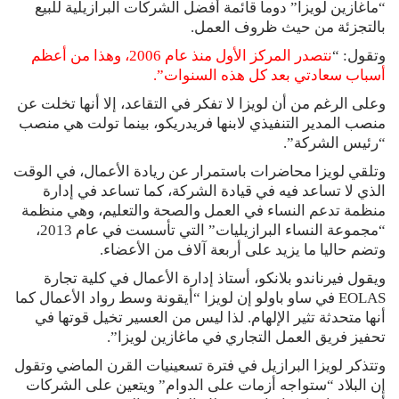
“ماغازين لويزا” دوما قائمة أفضل الشركات البرازيلية للبيع
بالتجزئة من حيث ظروف العمل.
وتقول: “
نتصدر المركز الأول منذ عام 2006، وهذا من أعظم
أسباب سعادتي بعد كل هذه السنوات”.
وعلى الرغم من أن لويزا لا تفكر في التقاعد، إلا أنها تخلت عن
منصب المدير التنفيذي لابنها فريدريكو، بينما تولت هي منصب
“رئيس الشركة”.
وتلقي لويزا محاضرات باستمرار عن ريادة الأعمال، في الوقت
الذي لا تساعد فيه في قيادة الشركة، كما تساعد في إدارة
منظمة تدعم النساء في العمل والصحة والتعليم، وهي منظمة
“مجموعة النساء البرازيليات” التي تأسست في عام 2013،
وتضم حاليا ما يزيد على أربعة آلاف من الأعضاء.
ويقول فيرناندو بلانكو، أستاذ إدارة الأعمال في كلية تجارة
EOLAS في ساو باولو إن لويزا “أيقونة وسط رواد الأعمال كما
أنها متحدثة تثير الإلهام. لذا ليس من العسير تخيل قوتها في
تحفيز فريق العمل التجاري في ماغازين لويزا”.
وتتذكر لويزا البرازيل في فترة تسعينيات القرن الماضي وتقول
إن البلاد “ستواجه أزمات على الدوام” ويتعين على الشركات