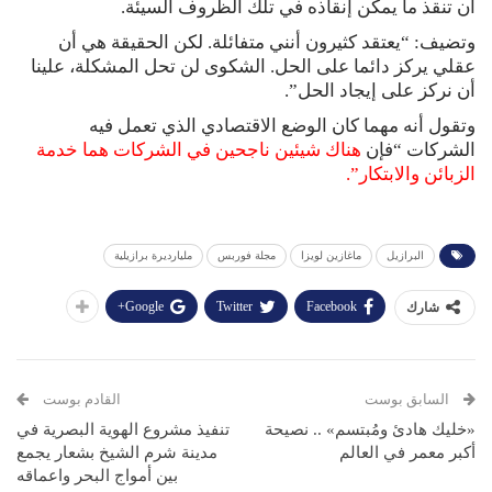
أن تنقذ ما يمكن إنقاذه في تلك الظروف السيئة.
وتضيف: “يعتقد كثيرون أنني متفائلة. لكن الحقيقة هي أن
عقلي يركز دائما على الحل. الشكوى لن تحل المشكلة، علينا
أن نركز على إيجاد الحل”.
وتقول أنه مهما كان الوضع الاقتصادي الذي تعمل فيه
الشركات “فإن
هناك شيئين ناجحين في الشركات هما خدمة
الزبائن والابتكار”.
البرازيل
ماغازين لويزا
مجلة فوربس
مليارديرة برازيلية
Google+
Twitter
Facebook
شارك
السابق بوست
القادم بوست
«خليك هادئ ومُبتسم» .. نصيحة
تنفيذ مشروع الهوية البصرية في
أكبر معمر في العالم
مدينة شرم الشيخ بشعار يجمع
بين أمواج البحر واعماقه