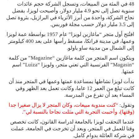
48 في المئة من المبيعات، وتسجل الشركة حجم عائدات
سنوية تصل إلى نحو 4.9 مليار دولار، وأصبحت لويزا، بفضل
نجاح الشركة، واحدة من أبرز الأثرياء في البرازيل، بثروة تصل
إلى 3.5 مليار دولار حسب مجلة فوربس.
افتُتح أول متجر “ماغازين لويزا” عام 1957 بواسطة عمة لويزا
وعمها، في مدينة فرانكا، مسقط رأسها على بعد 400 كيلومتر
إلى الشمال من مدينة ساو باولو.
ويتكون اسم المتجر من كلمة ماغازين “Magazine” من كلمة
“Magasin” الفرنسية التي تعني متجر، ولويزا “Luiza” اسم
عمتها.
بدأت لويزا نشاطها بمساعدة عمتها وعمها في المتجر منذ أن
كانت تبلغ من العمر 12 عاما، وكانت تعمل بعد الظهر وفي
المساء بعد أن تفرغ من المدرسة.
وتقول:
“كنت مندوبة مبيعات، وكان المتجر لا يزال صغيرا جدا
(وقتها)، وأحببت التجربة التي مثلت نجاحا بالنسبة لي”.
عندما التحقت لويزا بالجامعة لدراسة القانون، كانت تخصص
وقتا للعمل في المتجر، وبعد أن تخرجت في الجامعة، عملت
في شركة العائلة بدوام كامل.