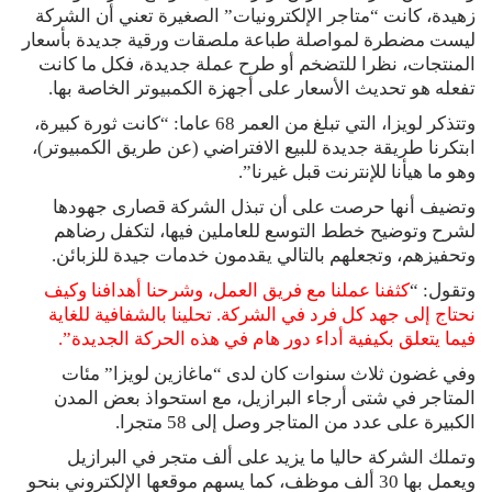
زهيدة، كانت “متاجر الإلكترونيات” الصغيرة تعني أن الشركة
ليست مضطرة لمواصلة طباعة ملصقات ورقية جديدة بأسعار
المنتجات، نظرا للتضخم أو طرح عملة جديدة، فكل ما كانت
تفعله هو تحديث الأسعار على أجهزة الكمبيوتر الخاصة بها.
وتتذكر لويزا، التي تبلغ من العمر 68 عاما: “كانت ثورة كبيرة،
ابتكرنا طريقة جديدة للبيع الافتراضي (عن طريق الكمبيوتر)،
وهو ما هيأنا للإنترنت قبل غيرنا”.
وتضيف أنها حرصت على أن تبذل الشركة قصارى جهودها
لشرح وتوضيح خطط التوسع للعاملين فيها، لتكفل رضاهم
وتحفيزهم، وتجعلهم بالتالي يقدمون خدمات جيدة للزبائن.
وتقول: “
كثفنا عملنا مع فريق العمل، وشرحنا أهدافنا وكيف
نحتاج إلى جهد كل فرد في الشركة. تحلينا بالشفافية للغاية
فيما يتعلق بكيفية أداء دور هام في هذه الحركة الجديدة”.
وفي غضون ثلاث سنوات كان لدى “ماغازين لويزا” مئات
المتاجر في شتى أرجاء البرازيل، مع استحواذ بعض المدن
الكبيرة على عدد من المتاجر وصل إلى 58 متجرا.
وتملك الشركة حاليا ما يزيد على ألف متجر في البرازيل
ويعمل بها 30 ألف موظف، كما يسهم موقعها الإلكتروني بنحو