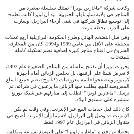
وكانت شركة “ماغازين لويزا” تمتلك سلسلة صغيرة من
المتاجر في ولاية ساو باولو الجنوبية، بيد أن لويزا كانت تطمح
إلى توسيع نطاق شركتها في شتى أرجاء البرازيل، وسارت
على الدرب بخطة بارعة.
وفي ظل التضخم الهائل وطرح الحكومة البرازيلية أربع عملات
مختلفة على الأقل بين عامي 1989 و1994، كان من المجازفة
الشروع في افتتاح متاجر كبيرة إضافية تضم تشكيلة كاملة
للمنتجات.
وقررت لويزا أن تفتتح سلسلة من المتاجر الصغيرة عام 1992،
لا تعرض شيئا على أرففها، بل يجلس الزبائن أمام أجهزة
كمبيوتر ويتصفحوا قائمة معروضات (كتالوج) تضم جميع السلع
المعروضة للبيع، يطلب منها الزبائن ما يرغبون في شرائه، ثم
ترسل “ماغازين لويزا” الطلب إلى منازلهم عبر شبكة توزيع
منتشرة على مستوى البلاد.
كان ذلك قبل خدمات البيع عبر الإنترنت، وفي وقت لم يكن
الإنترنت قد وصل إلى البرازيل، لاسيما وأن الإنترنت أصبح في
متناول الزبائن في البرازيل عام 1997 فقط.
وفضلا عن قدرة “ماغازين لويزا” على التوسع بسرعة وبتكلفة