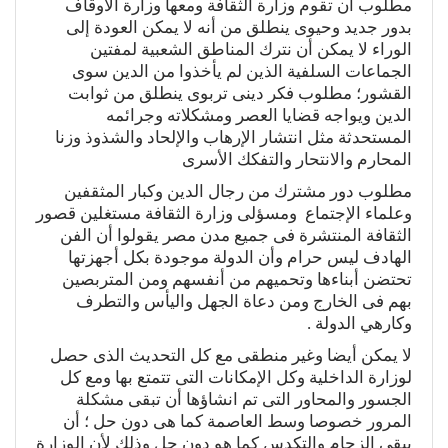
مطلوب أن تقوم وزارة الثقافة ومعها وزارة الأوقاف
بدور جديد وحيوى ينطلق من أنه لا يمكن العودة إلى
الوراء لا يمكن أن نترك المناطق الشعبية لمفتين
الجماعات السلفية الذين لم يأخذوا من الدين سوى
القشور؛ مطلوب فكر دينى تربوى ينطلق من ثوابت
الدين ويواجه قضايا العصر ومشكلاته وجرائمه
المستحدثة مثل انتشار الإرهاب والإلحاد والشذوذ وزنا
المحارم والانتحار والتفكك الأسرى
مطلوب دور مشترك من رجال الدين وكبار المثقفين
وعلماء الإجتماع ومسؤلى وزارة الثقافة مستغلين قصور
الثقافة المنتشرة فى جميع مدن مصر يقولوا أن الفن
الهادف ليس حرام وأن الدولة موجودة بكل أجهزتها
تحتضن أبناءها وتحميهم من أنفسهم ومن المتربصين
بهم فى الخارج ومن دعاة الجهل واليأس والتطرف
وكارهي الدولة .
لا يمكن أيضا وغير منطقى مع كل التحديث الذى حصل
لوزارة الداخلية وكل الإمكانات التى تتمتع بها ومع كل
الجسور والمحاور التى تم انشاؤها أن تبقى مشكلة
المرور خصوصا وسط العاصمة كما هى دون حل ؛ أن
يبقى الزحام والتكدس كما هو دون حل وذلك لأن الوزارة