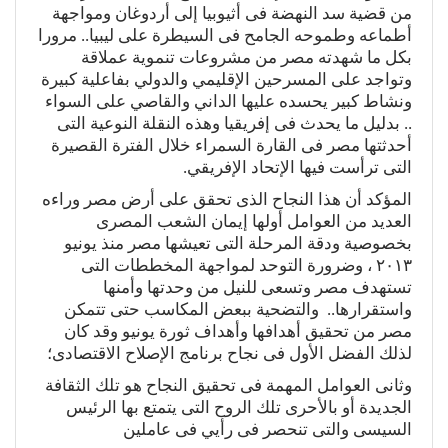
من قضية سد النهضة فى أثيوبيا إلى أردوغان ومواجهة
أطماعه وطموحه الجامح فى السيطرة على ليبيا.. مرورا
بكل ما شهدته مصر من مشروعات تنموية عملاقة
وتواجد على المسرحين الإقليمي والدولي بفاعلية كبيرة
ونشاط كبير يحسده عليها الداني والقاصي على السواء
.. بدليل ما يحدث فى إفريقيا وهذه النقلة النوعية التى
أحدثتها مصر فى القارة السمراء خلال الفترة القصيرة
التى ترأست فيها الإتحاد الإفريقي.
المؤكد أن هذا النجاح الذى تحقق على أرض مصر وراءه
العديد من العوامل أولها إيمان الشعب المصرى
بخصوصية ودقة المرحلة التى تعيشها مصر منذ يونيو
٢٠١٣ ، وضرورة التوحد لمواجهة المخططات التى
تستهدف مصر وتسعى للنيل من وحدتها وأمنها
واستقرارها.. والتضحية ببعض المكاسب حتى تتمكن
مصر من تحقيق أهدافها وأهداف ثورة يونيو وقد كان
لذلك الفضل الأول فى نجاح برنامج الإصلاح الاقتصادى؛
وثانى العوامل المهمة فى تحقيق النجاح هو تلك الثقافة
الجديدة أو بالأحرى تلك الروح التى يتمتع بها الرئيس
السيسى والتى تنحصر فى رأيي فى عاملين