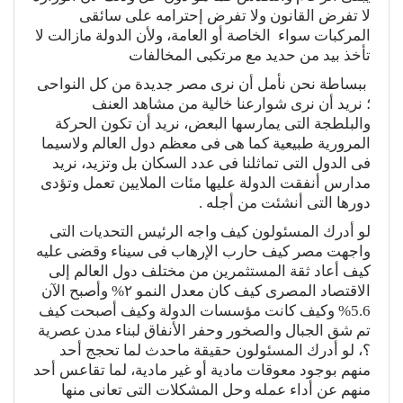
لا تفرض القانون ولا تفرض إحترامه على سائقى
المركبات سواء الخاصة أو العامة، ولأن الدولة مازالت لا
تأخذ بيد من حديد مع مرتكبى المخالفات
ببساطة نحن نأمل أن نرى مصر جديدة من كل النواحى
؛ نريد أن نرى شوارعنا خالية من مشاهد العنف
والبلطجة التى يمارسها البعض، نريد أن تكون الحركة
المرورية طبيعية كما هى فى معظم دول العالم ولاسيما
فى الدول التى تماثلنا فى عدد السكان بل وتزيد، نريد
مدارس أنفقت الدولة عليها مئات الملايين تعمل وتؤدى
دورها التى أنشئت من أجله .
لو أدرك المسئولون كيف واجه الرئيس التحديات التى
واجهت مصر كيف حارب الإرهاب فى سيناء وقضى عليه
كيف أعاد ثقة المستثمرين من مختلف دول العالم إلى
الاقتصاد المصرى كيف كان معدل النمو ٢% وأصبح الآن
5.6% وكيف كانت مؤسسات الدولة وكيف أصبحت كيف
تم شق الجبال والصخور وحفر الأنفاق لبناء مدن عصرية
؟، لو أدرك المسئولون حقيقة ماحدث لما تحجج أحد
منهم بوجود معوقات مادية أو غير مادية، لما تقاعس أحد
منهم عن أداء عمله وحل المشكلات التى تعانى منها