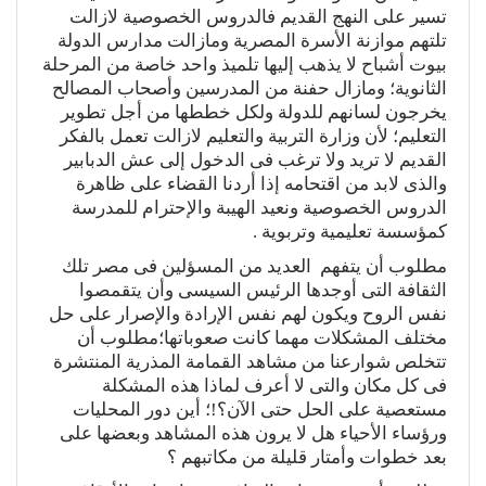
تسير على النهج القديم فالدروس الخصوصية لازالت
تلتهم موازنة الأسرة المصرية ومازالت مدارس الدولة
بيوت أشباح لا يذهب إليها تلميذ واحد خاصة من المرحلة
الثانوية؛ ومازال حفنة من المدرسين وأصحاب المصالح
يخرجون لسانهم للدولة ولكل خططها من أجل تطوير
التعليم؛ لأن وزارة التربية والتعليم لازالت تعمل بالفكر
القديم لا تريد ولا ترغب فى الدخول إلى عش الدبابير
والذى لابد من اقتحامه إذا أردنا القضاء على ظاهرة
الدروس الخصوصية ونعيد الهيبة والإحترام للمدرسة
كمؤسسة تعليمية وتربوية .
مطلوب أن يتفهم العديد من المسؤلين فى مصر تلك
الثقافة التى أوجدها الرئيس السيسى وأن يتقمصوا
نفس الروح ويكون لهم نفس الإرادة والإصرار على حل
مختلف المشكلات مهما كانت صعوباتها؛مطلوب أن
تتخلص شوارعنا من مشاهد القمامة المذرية المنتشرة
فى كل مكان والتى لا أعرف لماذا هذه المشكلة
مستعصية على الحل حتى الآن؟!؛ أين دور المحليات
ورؤساء الأحياء هل لا يرون هذه المشاهد وبعضها على
بعد خطوات وأمتار قليلة من مكاتبهم ؟