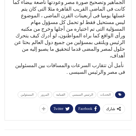
الجماهير وتصحيح صورة مصر وعودتها ناصعة بيضاء كما
كانت فى الماضى القريب القاهرة مثلا التى كان يتم
غسلها يوميا فى أربعينات القرن الماضى ، الموضوع
ليس مستحيل فقط لو تحمل كل مسؤول مهام
المسؤلية التى تم اختياره من أجلها وخرج من مكتبه
ورأى الواقع كما براه المواطنون، لو أدرك كيف يتحرك
الرئيس ويلتقى بمسؤلين من جميع دول العالم بحثا عن
حلول لمصر والمضى قدما لتحقيق ما يصبو إليه من
أهداف،
نأمل أن تتقارب السرعات والمسافات بين المسئولين
فى مصر والرئيس السيسى .
التحديات
الرئيس السيسي
القمامة
المرور
المسئولين
Twitter
Facebook
شارك