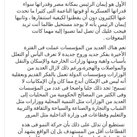
الأول هو إيمان الرئيس بمكانة مصر وقدراتها سواء
قدراتها العسكرية أو قوتها الناعمة التى كثيرا ما تحدث
عنها الكثيرون دون أن يفطنوا لكيفية استنفارها ، وثانيها
إيمان الرئيس بأنه لا يوجد مستحيل طالما أنت تريد
فيجب عليك أن تصل لما تصبوا إليه مهما كانت
المعوقات .
نعم هناك العديد من المؤسسات عملت فى الفترة
الأخيرة بفكر جديد وروح جديدة لا تعرف اليأس أو التعلل
بأسباب واهية ومنها وزارات الخارجية والإسكان والنقل
والمواصلات والهجرة،ورغم ذلك لازال العديد من
الوزارات ومؤسسات الدولة تعمل بالفكر القديم وبعقلية
أنه ليس فى الإمكان أبدع مما كان وأن الإمكانيات لا
تسمح؛ تجد ذلك جليا واضحا فى عدد من المؤسسات
وفى الكثير من المصالح الحكومية من المحليات إلى
العديد من الوزارات مثل التنمية المحلية ووزارات مثل
الشباب والتجارة والصناعة والسياحة والثقافة والتربية
والتعليم وقطاعات فى وزارة الداخلية مثل المرور
نستطيع أن ندلل على ذلك بأن حركة النمو فى هذه
القطاعات أقل من المستهدف بل إن الواقع يشهد أن