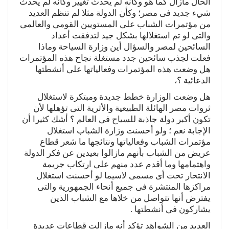
الحال مازال كما هو وكأنه لم يحدث تغيير وكأنه لم يحدث
شيء جديد فى مصر؛ وكأن الدولة مثلا لم تنظم العديد
من مؤتمرات الشباب على المستويين القومى والعالمى
والتى لو تم استغلالها بشكل جيد لتدفقت أعداد
السائحين لمصر والسؤال أين وزارة السياحة وماذا
فعلت لجذب سائحين جدد مستغلة نجاح هذه المؤتمرات
هل وضعت هذه المؤتمرات وفعالياتها على أنشطتها
الدعائية ؟،
هل وضعت الوزارة خطط جديدة ومبتكرة لاستغلال
ثروات مصر الهائلة الطبيعية والأثرية التى تؤهلها لأن
تكون أكبر دولة جاذبة للسياح فى العالم ؟ أشك كثيرا أن
الإجابة نعم ؛ ولو أحسنت وزارة الشباب استغلال
مؤتمرات الشباب وفعالياتها ونتائجها ما شعر قطاع
عريض من الشباب بأنهم مازالوا بعيدين عن فكر الدولة
واهتمامها وما أقدم عدد منهم على ارتكاب جريمة
الانتحار تحت أى مسمى لاسيما لو أحسنت استغلال
مراكزها المنتشرة فى جميع أنحاء الجمهورية والتى
يفترض أنها تتواصل من خلاها مع الشباب الذين
يشاركون فى أنشطتها .
العديد من الشواهد تؤكد أنه مازالت قطاعات عديدة