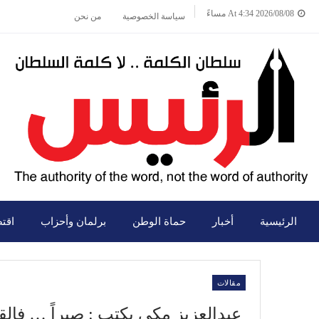
2026/08/08 At 4:34 مساءً
سياسة الخصوصية
من نحن
الرئيسية
أخبار
حماة الوطن
برلمان وأحزاب
اقت
مقالات
عبدالعزيز مكى يكتب : صبراً … فال