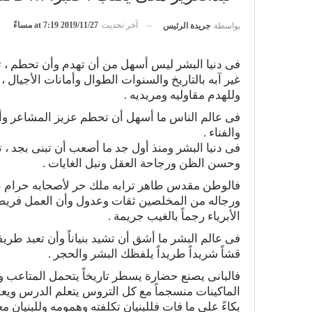
آخر تحديث
2019/11/27 at 7:19 مساءً
بواسطة
جريدة الرئيس
فى دنيا البشر ليس أسهل من أن تهدم وأن تحطم ، ته
غير آبه بالتاريخ والسنوات الطوال وأمانات الأجيال ،
وللهدم مقاوليه ومريديه .
فى عالم الناس ما أسهل أن تحطم عزيز المشاعر وأسم
والفناء .
فى دنيا البشر ومنذ أول جد ما أصعب أن تبنى بجد ،
وحسن الظن ورجاحة العقل ونبل الغايات .
فالوطن مقدس طاهر ترابه ملك حر لأصحابه حرام
ورجاله من المخلصين ثقات وعدول وأن العمل فريض
الأبرياء رجماً بالغيب جريمة .
فى عالم البشر ما أشق أن تشيد بنياناً وأن تعبد طريقا
قشاً شريداً طريداً يلفظك البشر والحجر .
فالبانى يصنع حضارة يسطر تاريخاً يتحمل المتاعب
الماكينات منسجماً مع كل التروس يتعلم الدرس ويعل
بكاءً على ما فات فللبنيان تكلفته وهمومه وللبنيا