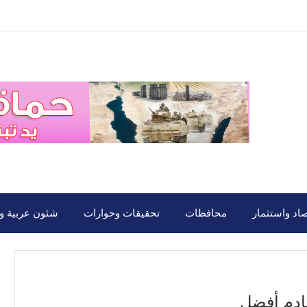
صاد واستثمار
محافظات
تحقيقات وحوارات
شئون عربية ود
قادم أفضل