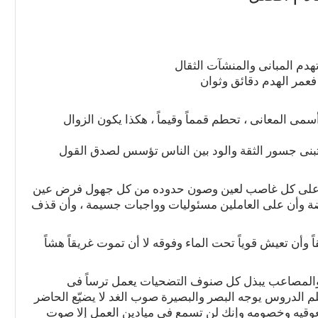
دم المبانى والمنشآت الثقال
 فعمر الهدم دقائق وثوان
ى المعانى ، تحطم قمماً وقيماً ، هكذا يكون الزوال
 تبنى جسور الثقة والود بين الناس تؤسس لصدق القول
 على كل غاصب لعين وصون حدوده من كل جهول فرض عين
ة وأن على العاملين مسئوليات وواجبات جسيمة ، وأن قذف
ً وأن تعيش قوياً تحت الماء وفوقه لا أن تموت غريقاً هشاً
 والمصاعب يبذل كل صنوف التضحيات يعمل ترساً فى
م الدروس يوجه البصر والبصيرة صوب الغد لا يضيّع الحاضر
ن معوقيه وخصومه وإنك لن تسمع فى ميادين العمل إلا صوت