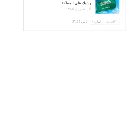
وشيك على المملكة
أغسطس 7, 2026
السابق
التالي
1 من 3٬165