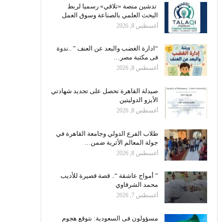
تدشين منصة «تلاقي» رسميا لربط
البحث العلمي بالصناعة وسوق العمل
أغسطس 8, 2026
“ادارة الغضب والبعد عن العنف ” ..ندوة
فى مكتبة مصر…
أغسطس 8, 2026
صيدلة القاهرة تحصل على تجديد شهادتي
الأيزو الدوليتين
أغسطس 8, 2026
طلاب الفرع الدولي وجامعة القاهرة في
جولة المعالم الأثرية ضمن…
أغسطس 8, 2026
” أمواج عاشقة “.. قصة قصيرة للأديب
محمد الشرقاوي
أغسطس 7, 2026
مسؤولون فى السعودية: نتوقع هجوم