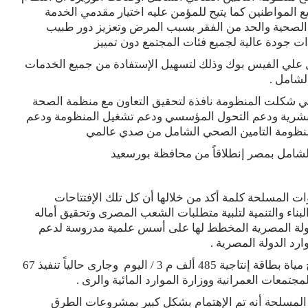
 المواطنين كما يتيح للمؤمن عليه اختيار مقدمي الخدمة
الصحية والحد من الفقر بسبب المرض وتعزيز دور طبيب
ات جودة عالية لجميع فئات المجتمع دون تمييز
 علي الفيس بوك وذلك لتسهيل الإستفادة من جميع الخدمات
لشامل .
لي شكلت المنظومة نافذة لتحقيق التعاون مع منظمة الصحة
البشرية ودعم التحول المؤسسي ودعم تشغيل المنظومة ودعم
منظومة التامين الصحي الشامل من صدي عالمي
لشامل بمصر إنطلاقاً من محافظة بورسعيد
قوات المسلحة كلمة أكد من خلالها أن كل تلك الإفتتاحات
لبناء والتنمية لتلبية متطلبات الشعب المصرى وتحقيق أماله
لدولة المصرية المخطط لها على أسس علمية مدروسة لدعم
رد الدولة المصرية .
موضحاً أنه تم الانتهاء من تنفيذ 21 محطة تحلية وترشيح مياة بطاقة إنتاجية 485 ألف م 3 / اليوم وجارى حالياً تنفيذ 67
مجتمعات العمرانية ووزارة الموارد المائية والرى .
المسلحة أنه تم الإهتمام بشكل كبير بمشروعات الطرق