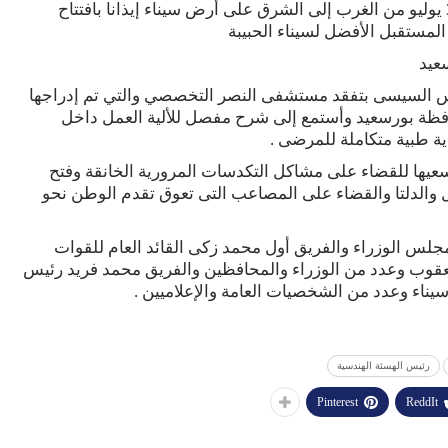
وقام الرئيس السيسى بجولة تفقدية عبر خلالها أنفاق 3 يوليو من الغرب إلى الشرق على أرض سيناء إيذانا بافتتاح
 المستقبل الأفضل لسيناء الحبيبة
عيد
يس السيسى بتفقد مستشفى النصر التخصصي والتي تم إدراجها
فظة بورسعيد وأستمع إلى شرح مفصل للألية العمل داخل
ة طبية متكاملة للمرضى .
سعيها للقضاء على مشاكل التكدسات المرورية الخانقة وفتح
يل والدلتا والقضاء على المصاعب التى تعوق تقدم الوطن نحو
س الوزراء والفريق أول محمد زكى القائد العام للقوات
 يعقوب وعدد من الوزراء والمحافظين والفريق محمد فريد رئيس
اء وعدد من الشخصيات العامة والإعلاميين .
رئيس الهسئة الهندسية
Pinterest
ReddIt