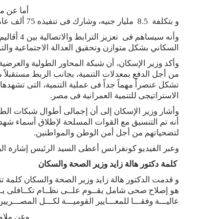
و بتكلفة 8.5 مليار جنيه، وشارك فى تنفيذه 75 ألف عامل ومهندس وباستخدام 3500 معدة هندسية .
وأنه سيساه
السكاني بشكل متوازن وتحقيق العدالة الاجتماعية والتو
وأكد وزير الإسكان، أن شبكة المحاور الطولية والعرضية
من أجل الدفع بمعدلات التنمية، بجانب الربط مستقبلاً 
تشكل عنصراً مهماً جداً فى عملية التنمية، التى تشهده
الاستراتيجى للتنمية العمرانية فى مصر.
أنه تم التنسيق مع القوات المسلحة لإطلاق أسماء شهداء
لتضحياتهم من أجل أمن الوطن والمواطنين.
وعبر الفيديو كونفرانس أعطى السيد الرئيس إشارة البدء لإفتتاح محور 30 يونيو بطول
كلمة دكتور هالة زايد وزير الصحة والسكان
و قدمت الدكتور هالة زايد وزير الصحة والسكان كلمة ت
هو إصلاح صحى شامل يقــوم علــى نظــام تكــافلى يــت
عاليـــة وفقـــا للمعـــايير القوميـــة لكـــل المصـــريي
وعن ملام