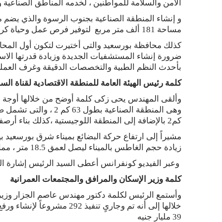
الأمن والسلامة للمواطنين ، لخدمه المناطق الصناعية 
مساحة 181 ألف متر مربع لتوفير فرص عمل وحياة كريمة للمواطنين .
كذلك محافظة بورسعيد والتى أختيرت لتكون أول المحاف
ضرورة إنشاء المستشفيات الجديدة وزيادة قدرتها الاس
بأحدث النظم الطبية والتخصصات الدقيقة وغرف العملي
كلمة رئيس الهيئة العامة للمنطقة الاقتصادية لقناة ال
وألقى المهندس يحى زكى كلمة أوضح من خلالها أوجة ا
كم2 بالإضافة إلى المنطقة اللوجيستية ،كذلك بناء أرصفة بميناء شرق بورسعيد بطول 5 كم بتكلفة 6.5 مليار جنية ،
زيادة حجم الغاطس بالميناء ليصل لعمق 18.5 متر ، مما سيساهم فى زيادة الحركة الملاحية بقناة السويس .
وعبر الفيديو كونفرانس أعطى السيد الرئيس إشارة البد
كلمة وزير الإسكان والمرافق والمجتمعات العمرانية
وأستمع الرئيس لكلمة دكتور مهندس عاصم الجزار وزير 
39 مليار جنيه