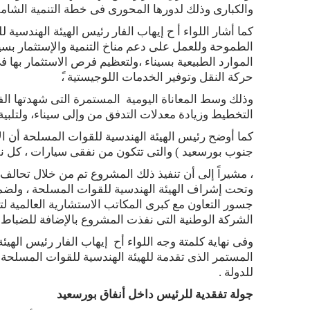
والكبارى وذلك لدورها المحورى فى خطة التنمية الشامل
كما أشار اللواء أ ح إيهاب الفار رئيس الهيئة الهندسي
الطموحة وللعمل على دعم مناخ التنمية والإستثمار بسي
الموارد الطبيعية بسيناء ،ولتعظيم فرص الاستثمار بها 
حركة النقل وتوفير الخدمات اللوجيستية ،ً
وذلك وسط المعاناة اليومية المستمرة التى شهدتها ال
التخطيط وزيادة معدلات التدفق من وإلى سيناء، ولتلبي
كما أوضح رئيس الهيئة الهندسية للقوات المسلحة أن الأف
جنوب بورسعيد ) والتى تتكون من نفقى سيارات ، كل نفق 2 حارة مرورية إتجاة واحد ويبلغ طول النفق 
، مشيراً إلى أن تنفيذ ذلك المشروع تم من خلال تحال
وتحت إشراف الهيئة الهندسية للقوات المسلحة ، ولضما
جسور التعاون مع كبرى المكاتب الاستشارية العالمية ل
الشركة الوطنية التى نفذت المشروع بالإضافة للضباط
وفى نهاية كلمتة وجه اللواء أح إيهاب الفار رئيس الهيئ
المستمر الذى تقدمة للهيئة الهندسية للقوات المسلحة ف
للدولة .
جولة تفقدية للرئيس داخل أنفاق بورسعيد