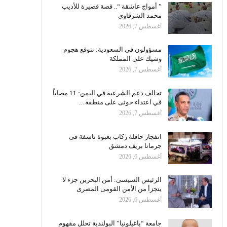
” أمواج عاشقة “.. قصة قصيرة للأديب
محمد الشرقاوي
أغسطس 7, 2026
مسؤولون فى السعودية: نتوقع هجوم
وشيك على المملكة
أغسطس 7, 2026
تحالف دعم الشرعية في اليمن: 11 مصاباً
في اعتداء حوثى على منطقة…
أغسطس 7, 2026
انفجار حافلة ركاب بعبوة ناسفة فى
جرمانا بريف دمشق
أغسطس 6, 2026
الرئيس السيسى: أمن البحرين جزء لا
يتجزأ من الأمن القومى المصرى
أغسطس 6, 2026
جامعة “ياغيلونيا” البولندية تحلل مفهوم