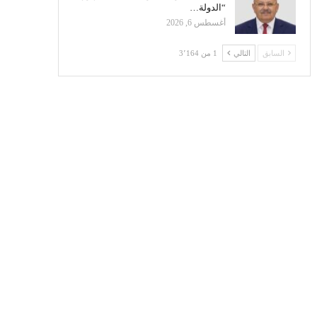
“الدولة…
أغسطس 6, 2026
السابق
التالي
1 من 3٬164