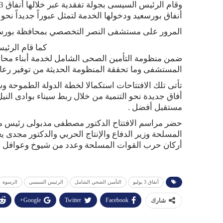
أنفاق بورسعيد ودخولها الخدمة لتمثل عبوراً جديداً نحو
المرور على مستشفى النصر التخصصي بمحافظة بورس
كما قام الرئ
ضمن منظومة التأمين الصحى الشامل لخدمة أبناء محا
المستشفى وما تحققة المنظومة الحديثة من توفير رعاي
تأتى تلك الافتتاحات استكمالا لخطة الدولة الطموحة و
أفاق جديدة نحو التنمية من خلال ربط سيناء بوادى الن
مستقبل أفضل .
حضر مراسم الافتتاح الدكتور مصطفى مدبولى رئيس مجل
المسلحة وزير الدفاع والإنتاج الحربي والدكتور مجدى
أركان حرب القوات المسلحة وعدد من شيوخ وعوافل سين
أنفاق 3 يوليو
التأمين الصحي الشامل
الرئيس السيسي
الرسوة
Google+
Twitter
Facebook
شارك