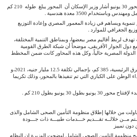
أما عن محور 30 يونيو أشار وزير الإسكان أن المحور يبلغ طوله 210 كم
م فى تعزيز الترابط والاتصالية بين 4 أقاليم تنموية ويساهم في زيادة المعمور المصري وإعادة التوزيع
زيع الجغرافي للموارد .
 تهدف لربط أقاليم مصر ببعضها، وبمناطق التنمية المختلفة،
مع دول الجوار الأفريقى، موضحاً أن شبكة الطرق القومية
ا الدولة المصرية حالياً، وكل هذه المحاور كانت ضمن المخطط
وأشار وزير الإسكان إلى أن إجمالى أطوال شبكات الطرق الرئيسية، 385 كم، بإجمالي تكلفة 12.5 مليار جنيه، 2021،و
 الوطن على الكباري التي تم تنفيذها بالمحور، وذلك تكريما
 30 يونيو بطول 210 كم .
ناولت من خلالها إطلاق منظومة التأمين الصحى الشامل والذى
م مــن خلالــه تقـــديم خـــدمات طبيـــة ذات جـــودة
ن دون تمييز
ح منظومة التامين الصحي الشامل اوضحت الوزيرة ان النظام