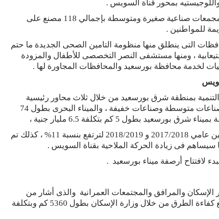
واللوجيستيه بمحور قناة السويس .
و إنشاء المنطقة الصناعية بجنوب الرسوة والذي يضم مجمعات صناعية صغيرة ومتوسطة بإجمالي 118 مصنع على
ظات التى ينطلق منها منظومة التامين الصحى الجديدة ما حتم
تيعابية ، ومنها مستشفى النصر التخصصى للأطفال والمزودة
ات لخدمة محافظة بورسعيد والمحافظات المجاورة لها .
سويس
لتنمية بمنطقة شرق بورسعيد من خلال ثلاث محاور رئيسية
وهى المنطقة الصناعية بطول 63 كم 2 ، والتى تشمل صناعات متوسطة وصناعات خفيفة ، والميناء البحرى بطول 74
مشيراً إلى ارتفاع حركة البضائع بميناء شرق بورسعيد بين عامي 2017/2018 و 2018/2019 لترتفع بنسبة 11% ، كذلك تم
ء لافتتاح أرصفة ميناء بورسعيد .
الإسكان والمرافق والمجتمعات العمرانية والذى أشار من
خلالها إلى أنه تم وجارىٍ تنفيذ 292 مشروعاً لإنشاء ورفع كفاءة الطرق من خلال وزارة الإسكان بطول 5360 كم وبتكلفة