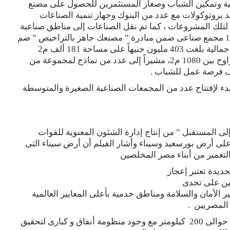
يلية وتمكين الشباب وصغار المستثمرين للحصول على مصنع
قد بروتوكولات مع عدد من البنوك وجهاز تنمية الصناعات
ة لتلك المشروعات ، كما تم نقل الصناعات إلى مناطق صناعية
مؤهلة مما يؤدى إلى جودة المنتج بالإضافة إلى إنشاء 16 مجمع صناعى ضمن مبادرة ” مصنعك جاهز بالتراخيص ” ضم
4812 وحدة مقسمة على عدة مراحل للتنفيذ ، بتكلفة إجمالية بلغت 403 مليون جنيهاً على مساحة 181 ألف م2
مقسمة إلى 118 وحدة صناعية على مساحة إجمالية تتراوح بين 1080 م2، مشيراً إلى عدد من نماذج لمجموعة من
دء لإفتتاح عدد من المجمعات الصناعية الصغيرة والمتوسطة
إلى المستقبل ” من إنتاج إدارة الشئون المعنوية للقوات
 على أرض بورسعيد وسيناء وأشار الفيلم أن أرض سيناء التى
التعمير من أبناء مصر المخلصين
ديدة تعتبر إعجاز
ين على تحدى
الأمان والسلامة ومناطق خدمية بأعلى المعايير العالمية
 المصريين .
كذلك محور 30 يونيو الذي يعد إنجاز هندسي كبير بطول حوالى 200 كيلومتر مع وجود منظومة أنفاق و كبارى لتحقيق