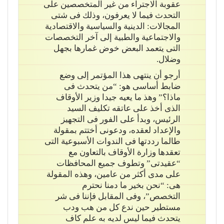
عقوبة الاجتراء من غير المتخصصين على
التحدث فيما لا يعرفون، وذلك فى شتى
المجالات: الدينية والسياسية والاقتصادية
والاجتماعية والطبية إلى آخر التخصصات
التى يتعمد البعض خوض غمارها بجهل
وضلال.
أرجو أن ينتهى هذا المؤتمر إلى وضع
ضابط أساسى هو: “من يتحدث فى
ماذا؟” وهذ ما يعيه جيدا وزير الأوقاف
الذى أخذ على عاتقه تكليف السيد
الرئيس، وبدأ على الفور فى التجهيز
والإعداد لعقده، ودعونى أختتم بمقولة
طالما رددتها فى الندوات الأسبوعية التى
تعقدها وزارة الأوقاف بالتعاون مع
“عقيدتى” وتطوف جميع المحافظات
على مدى أكثر من عامين، وهذه المقولة
هى: “نحن بخير ما دمنا نحترم
التخصص”، وفى المقابل فإننا فى شر
مستطير حين ندع كل من هب ودب
يتحدث فيما ليس لديه به علم كاف