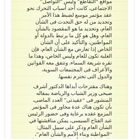
مواقع “التقاطع” وليس “التواصل”
الاجتماعى، كانت أحد أسباب التحرك نحو
عقد مؤتمر موسع لضبط هذا الأمر
وتحديد من له حق التحدث فى الشأن
العام، وتحديد ما هو المقصود بالشأن
العام، وهل هو كل ما يرتبط بالدولة أو
المواطنين، والتأكيد على أن الشأن
الخاص إذا تعارض مع الشأن العام، فإن
الغلبة تكون للعام وليس الخاص، وهذا ما
تقره شريعة السماء، وتتفق معه القوانين
والأعراف فى المجتمعات السوية،
والدول التى تحترم نفسها.
وهناك مقترحات أبداها الدكتور أشرف
صبحى وزير الشباب والرياضة بمقاله
المنشور فى “عقيدتى” العدد الماضى،
بأن تكون هناك عدة محاور فى المؤتمر
المزمع عقده برعاية وفى حضور الرئيس
عبد الفتاح السيسى، يمكن مناقشتها في
الشأن العام وذكر على سبيل المثال:
“المواطنة وبناء الأمم والشأن العام”،