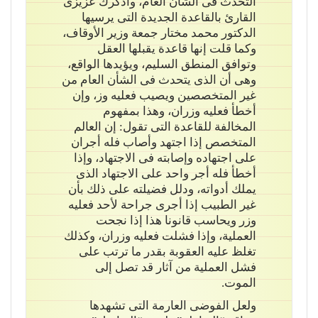
التحدث فى الشأن العام، وأذكرك عزيزى
القارئ بالقاعدة الجديدة التى يرسيها
الدكتور محمد مختار جمعة وزير الأوقاف،
وكما قلت إنها قاعدة يقبلها العقل
وتوافق المنطق السليم، ويؤيدها الواقع،
وهى أن الذى يتحدث فى الشأن العام من
غير المتخصصين ويصيب فعليه وز، وإن
أخطأ فعليه وزران، وهذا بمفهوم
المخالفة للقاعدة التى تقول: إن العالم
المتخصص إذا اجتهد وأصاب فله أجران
على اجتهاده وإصابته فى الاجتهاد، وإذا
أخطأ فله أجر واحد على الاجتهاد الذى
يملك أدواته، ودلل فضيلته على ذلك بأن
غير الطبيب إذا أجرى جراحة لأحد فعليه
وزر ويحاسب قانونا هذا إذا نجحت
العملية، وإذا فشلت فعليه وزران، وكذلك
تغلظ عليه العقوبة بقدر ما ترتب على
فشل العملية من آثار قد تصل إلى
الموت.
ولعل الفوضى العارمة التى تشهدها