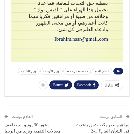
يعطيه حق التحدث للعامة، فما عدنا
نحتمل هذا الهراء على “الفيس بوك”
وخلافه من صبية أو مراهقين فكريا مهما
كانت أعمارهم، أو من محبى الظهور
وادعاء العلم فى كل شئ.
Ibrahim.nssr@gmail.com
الشأن العام
محمد مختار جمعة
وزير الأوقاف
وزير الشباب
Twitter
Facebook
شارك
السابق بوست
القادم بوست
إبراهيم نصر يكتب :من يتحدث
محور 30 يونيو سيضاعف
فى الشأن العام؟ 1-2
معدلات التنمية ويزيد من الربط