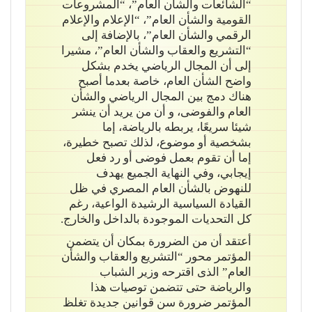
“الشائعات والشأن العام”، “المشروعات
القومية والشأن العام”، “الإعلام والإعلام
الرقمي والشأن العام”، بالإضافة إلى
“التشريع والعقاب والشأن العام”، مشيرا
إلى أن المجال الرياضي يخدم بشكل
واضح الشأن العام، خاصة بعدما أصبح
هناك دمج بين المجال الرياضي والشأن
العام والفوضى، و أن من يريد أن ينشر
شيئا سريعًا، يربطه بالرياضة، إما
بشخصية أو موضوع، لذلك تصبح خطيرة،
إما أن تقوم بعمل فوضى أو رد فعل
إيجابي، وفي النهاية الجميع يهدف
للنهوض بالشأن العام المصري في ظل
القيادة السياسية الرشيدة الواعية، رغم
كل التحديات الموجودة بالداخل والخارج.
أعتقد أن من الضرورة بمكان أن يتضمن
المؤتمر محور “التشريع والعقاب والشأن
العام” الذى اقترحه وزير الشباب
والرياضة حتى تتضمن توصيات هذا
المؤتمر ضرورة سن قوانين جديدة تغلظ