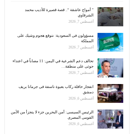
” أمواج عاشقة “.. قصة قصيرة للأديب محمد
الشرقاوي
أغسطس 7, 2026
مسؤولون فى السعودية: نتوقع هجوم وشيك على
المملكة
أغسطس 7, 2026
تحالف دعم الشرعية في اليمن: 11 مصاباً في اعتداء
حوثى على منطقة…
أغسطس 7, 2026
انفجار حافلة ركاب بعبوة ناسفة فى جرمانا بريف
دمشق
أغسطس 6, 2026
الرئيس السيسى: أمن البحرين جزء لا يتجزأ من الأمن
القومى المصرى
أغسطس 6, 2026