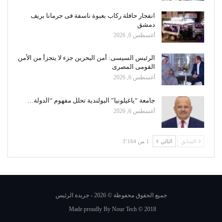
انفجار حافلة ركاب بعبوة ناسفة فى جرمانا بريف
دمشق
أغسطس 6, 2026
الرئيس السيسى: أمن البحرين جزء لا يتجزأ من الأمن
القومى المصرى
أغسطس 6, 2026
جامعة “ياغيلونيا” البولندية تحلل مفهوم “الدولة…
أغسطس 6, 2026
السابق
التالي
1 من 3٬164
جميع الحقوق محفوظة © 2026 - جريدة الرئيس
Made proudly By
Nour Tech
© 2018