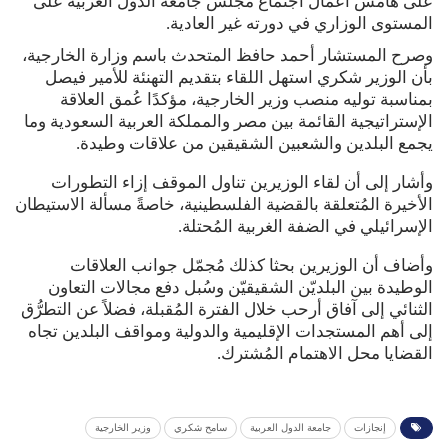
على هامش أعمال اجتماع مجلس جامعة الدول العربية على
المستوى الوزاري في دورته غير العادية.
وصرح المستشار أحمد حافظ المتحدث باسم وزارة الخارجية،
بأن الوزير شكري استهل اللقاء بتقديم التهنئة للأمير فيصل
بمناسبة توليه منصب وزير الخارجية، مؤكدًا عُمق العلاقة
الإستراتيجية القائمة بين مصر والمملكة العربية السعودية وما
يجمع البلدين والشعبين الشقيقين من علاقات وطيدة.
وأشار إلى أن لقاء الوزيرين تناول الموقف إزاء التطورات
الأخيرة المُتعلقة بالقضية الفلسطينية، خاصةً مسألة الاستيطان
الإسرائيلي في الضفة الغربية المُحتلة.
وأضاف أن الوزيرين بحثا كذلك مُجمّل جوانب العلاقات
الوطيدة بين البلديّن الشقيقيّن وسُبل دفع مجالات التعاون
الثنائي إلى آفاق أرحب خلال الفترة المُقبلة، فضلاً عن التطرُّق
إلى أهم المستجدات الإقليمية والدولية ومواقف البلدين تجاه
القضايا محل الاهتمام المُشترك.
إنجازات
جامعة الدول العربية
سامح شكري
وزير الخارجية