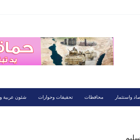
صاد واستثمار
محافظات
تحقيقات وحوارات
شئون عربية ود
 سليم