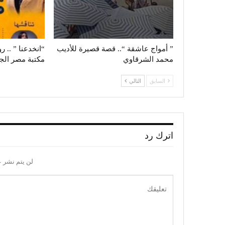
” أمواج عاشقة “.. قصة قصيرة للأديب
“انخدعنا ” .. ر
محمد الشرقاوي
مكتبة مصر الجد
السابق
التالي
اترك رد
لن يتم نشر ع