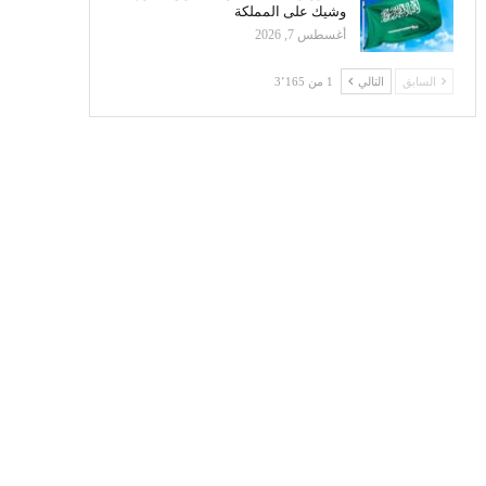
وشيك على المملكة
أغسطس 7, 2026
السابق
التالي
1 من 3٬165