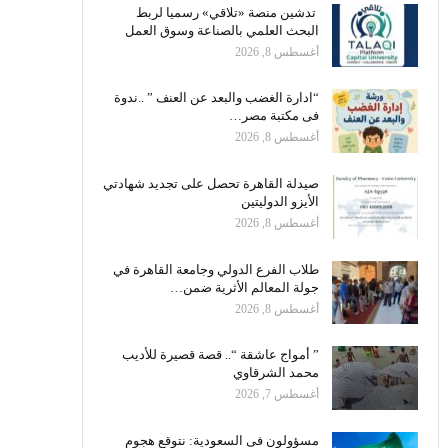
تدشين منصة «تلاقي» رسميا لربط
البحث العلمي بالصناعة وسوق العمل
أغسطس 8, 2026
“ادارة الغضب والبعد عن العنف ” ..ندوة
فى مكتبة مصر…
أغسطس 8, 2026
صيدلة القاهرة تحصل على تجديد شهادتي
الأيزو الدوليتين
أغسطس 8, 2026
طلاب الفرع الدولي وجامعة القاهرة في
جولة المعالم الأثرية ضمن…
أغسطس 8, 2026
” أمواج عاشقة “.. قصة قصيرة للأديب
محمد الشرقاوي
أغسطس 7, 2026
مسؤولون فى السعودية: نتوقع هجوم