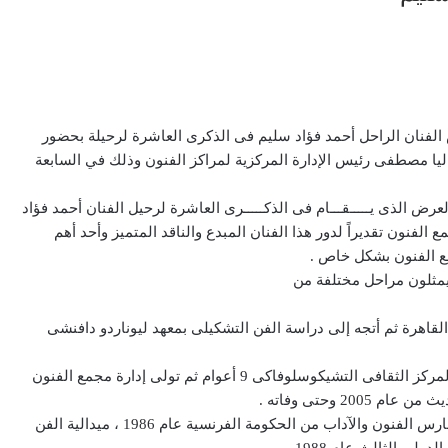
رض الفنان الراحل أحمد فؤاد سليم فى الذكرى العاشرة لرحيلة بحضور
وداليا مصطفى رئيس الإدارة المركزية لمراكز الفنون وذلك في السابعة
العرض الذى يـــــقـــام فى الذكـــــرى العاشرة لرحيل الفنان أحمد فؤاد
لفنون تقديراً لدور هذا الفنان المبدع والناقد المتميز وأحد أهم
ع الفنون بشكل خاص .
 يمثلون مراحل مختلفة من
1 ودرس الحقوق بجامعة القاهرة ثم أتجه إلى دراسة الفن التشكيلى بمعهد ليوناردو دافنشى
وشغل العديد من المناصب الفنية حيث عمل مستشاراً فنياً بالمركز الثقافى التشيكوسلوفاكى 9 أعوام ثم تولى إدارة مجمع الفنون
2 وحتى وفاته .
وسجله حافل بالإنجازات الفنية والجوائز أبرزها وسام بدرجة فارس الفنون والآداب من الحكومة الفرنسية عام 1986 ، ميدالية الفن