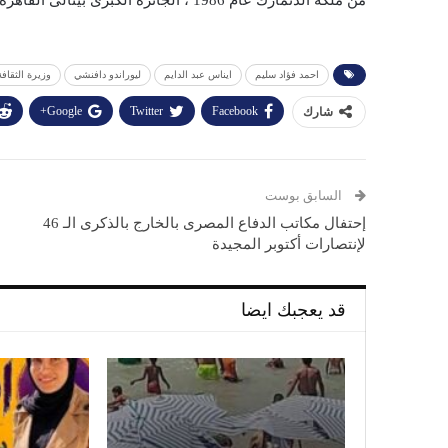
من ملكة الدنمارك عام 1986 ، الجائزة الكبرى بينالى القاهرة الدولى الثالث عام 1988 .
احمد فؤاد سليم
ايناس عبد الدايم
ليوراندو دافنشي
وزيرة الثقافة
Google+
Twitter
Facebook
شارك
السابق بوست
إحتفال مكاتب الدفاع المصرى بالخارج بالذكرى الـ 46
لإنتصارات أكتوبر المجيدة
قد يعجبك ايضا