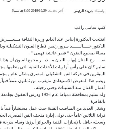
آخر تحديث
2019/10/29 at 8:09 مساءً
بواسطة
جريدة الرئيس
كتب سامي راغب
افتتحت الدكتورة إيناس عبد الدايم وزيرة الثقافة مـــعـــــ
الدكتور خـــــالـــــــد سرور رئيس قطاع الفنون التشكيلية 
مساءً بمجمع الفنون ” قصر عائشة فهمى ” .
صــــــرح الفنان إيهاب اللبان مـــديـــر مجمع الفنون أن هذا 
سليم كان على رأس أولويات الأحداث الفنية التى ينظمها مجمع ا
المؤثرين فى حركة الفن التشكيلى المصرى بشكل عام ومجم
ويضم هذا المعرض الإستيعادى مايقرب من ثمانون عملاً فنياً
أعمال الفنان منذ الستينات وحتى رحيله .
ولد سليم بمحافظة دمياط عام 936
بالقاهرة .
قرابة الثلاثين عاماً حتى تولى إدارة متحف الفن المصرى الحديث من عام 005