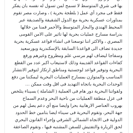
بها فى شرق المتوسط لا تسمح لمن تسول له نفسه بان يفكر
فقط فى مجرد اَي عمل ( بلطجة بحرية ) ، وصارت مصر تقوم
بمناورات عسكرية بحرية مع الدول الشقيقة والصديقة عبر
المحيط الهندي والبحار المتوسط والأحمر قمنا من خلالها
بدراسة مسارح عمليات بحرية لها تاثير على الامن القومى
المصري ، والاكثر اننا توسعنا فى انشاء قواعد عسكرية بحرية
جديدة تضاف الى قواعدنا السابقة بالإسكندرية وبورسعيد
وسفاجا ليضاف لهم مرسي علم ومطروح وغيرهم ورفع
كفاءات القواعد القديمة وذلك لاستيعاب اكبر عدد من القطع
البحرية وتوفير قواعد لوجستية ومناطق ارتكاز لتوفير الانتشار
المناسب والمتوازن بمسارح العمليات البحرية ليمكننا من دفع
الوحدات البحرية باتجاه التهديد فى اقل وقت ممكن …
ولقواتنا البحرية دور هام فى العملية ( الشاملة ) بسيناء يتلخص
فى عزل منطقة العمليات من ناحية البحر وعدم السماح
بهروب العناصر الارهابية بحرا وايضا منع اَي دعم يصل لهم من
جهة البحر، وتقوم البحرية فى سيناء ايضا بتامين خط الحدود
الدولية فى الاتجاه الشمالي الشرقي وإجراء القانون البحري
لحق الزيارة والتفتيش للسفن المشتبه فيها ، وتقوم الصاعقة