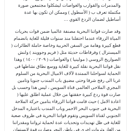
والمدمرات والقوارب والغواصات ليشكلوا مجتمعين صورة
مكتملة تعرف ب ( الأسطول ) وممكن ان تكون بها عدة
أساطيل لضمان الردع القوي …
وقد صارت قواتنا البحرية مصنفة عالميا ضمن قوات بحريات
المياة الزرقاء عندما احتفلنا منذ سنوات قليلة للغاية بانضمام
قطع كبيرة وهامة من السفن الحربية وخاصة حاملة الطائرات (
الميسترال ) وفرقاطات حديثة مثل ( فريم وجوويند ) ولنش
الصواريخ الروسي ( مولينيا ) والغواصات ( ٢٠٩ / ١٤٠٠ ) وهذا
نقل قواتنا البحرية نقلة كبيرة للغاية ووسع نطاق نشاطها فى
الحماية لسواحلنا الممتدة لآلاف الاميال البحرية من السلوم
غربا الى رفح شرقا وحتى مضيق باب المندب جنوبا وتامين
المجري الملاحى العالمى قناة السويس ، ليس هذا وحسب بل
صارت قوة ردع كبيرة حققتها من خلال عملية اطلق عليها (
اعادة الامل ) حيث قامت قواتنا الزرقاء بتامين حركة الملاحة
البحرية فى جنوب البحر الاحمر وباب المندب باعتباره المدخل
الجنوبي لقناة السويس وتقوم قواتنا البحرية فى ظروف صعبة
للغاية فى ظل تهديدات وتحديات عدة لحماية ثرواتنا ومقدراتنا
من الغاز وثروات اخري فى باطن البحر وصارت قوة لايستهان