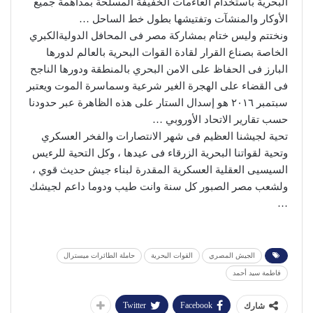
البحرية باستخدام العاءمات الخفيفة المسلحة بمداهمة جميع
الأوكار والمنشآت وتفتيشها بطول خط الساحل …
ونختتم وليس ختام بمشاركة مصر فى المحافل الدوليةالكبري
الخاصة بصناع القرار لقادة القوات البحرية بالعالم لدورها
البارز فى الحفاظ على الامن البحري بالمنطقة ودورها الناجح
فى القضاء على الهجرة الغير شرعية وسماسرة الموت ويعتبر
سبتمبر ٢٠١٦ هو إسدال الستار على هذه الظاهرة عبر حدودنا
حسب تقارير الاتحاد الأوروبي …
تحية لجيشنا العظيم فى شهر الانتصارات والفخر العسكري
وتحية لقواتنا البحرية الزرقاء فى عيدها ، وكل التحية للرءيس
السيسيى العقلية العسكرية المقدرة لبناء جيش حديث قوي ،
ولشعب مصر الصبور كل سنة وانت طيب ودوما داعم لجيشك
…
الجيش المصري
القوات البحرية
حاملة الطائرات ميسترال
فاطمة سيد أحمد
Twitter
Facebook
شارك