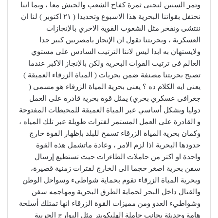
وتمر السنين لنجنى ثمرة كفاح الشعب والجيش معا ، وبما اننا
نحتفل بقواتنا البحرية هذا الاسبوع وتحديدا ( ٢١ اكتوبر ) لنا ان
ننتشى ونفخر مثل الشعوب القوية الاخري بالإنجازات
العسكرية ، وبحريتنا تقول ان الإنجاز يامصريين كبير جدا
ولايستهان به ابدا ليس لاننا الترتيب السادس على مستوي
العالم فى ترتيب القوات البحرية ولكن بالإنجاز الاكبر عندما
تصبح بحريتنا مصنفة ضمن بحريات ( المياة الزرقاء العميقة )
يعنى ايه الكلام ده ؟ يعنى بحرية المياة الزرقاء هو مسمى (
جغرافى عسكري بحري) يمثل قوة بحرية قادرة على العمل
دوليا وبشكل أساسي عبر المياة العميقة للمحيطات المفتوحة
و القادرة على العمل المستمر لفترات طويلة عبر تلك المياه ،
وكمان بحرية المياة الزرقاء تسمح للبلد بإظهار القوة خارج
حدودها البحرية اذا لزم الامر ، وعادة ماتشمل هذه القوة
واحدة او اكثر من حاملات الطاءرات حيث تستطيع إرسال
سفن بحرية اصغر حجما الى الخارج لفترات زمنية قصيرة،
وبحرية المياة الزرقاء تقوم بحماية شواطىء وسواحل الوطن
والقتال داخل البحر لحماية الطرق البحرية ومهاجمه سفن
وشواطيء العدو ومن مميزات القوة الزرقاء انها تمتلك أسلحة
هامة وحديثة بجانب حاملة الهليكوبتر مثل البوارج الحربية