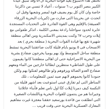
نحتفل هذا الاسبوع بعيد قواتنا البحرية ال٥٢ وقد سبق عيدنا
الكبير بنصر اكتوبر ب ٦ سنوات ، أعياد لا تنسي من ذاكرتنا
خاصة وان كان كل يوم يضيف قوة لمصر وشعبها وقبل ان
اتحدث عن بحريتنا التى صارت من (كبريات البحرية الزرقاء
العميقة) بالإقليم وهى القوة القادرة على التحديات المستجدة
عابرة لحدود سواحلنا رادعة بمعنى الكلمة ، اتذكر طفولتى مع
إيلات وحرب ٦٧ وكنت بمدينتي الاسكندرية ومن اهالى منطقة
شهيرة تقع بها قيادة القوات البحرية ( منطقة بحري ) بعد
الانسحاب فى ٥ يونيو بايام قليلة كانت صاعقتنا البحرية تمشط
منطقة ساحل المتوسط وإذ بهم يوميا يخرجون ضفادع بشرية
من البحرية الاسراءيلية حتى ان اهالى منطقتنا كانوا يقيمون
على طول الشاطيء منتظرين ابطالنا خارجين من الماء ومعهم
ضفادع العدو الضالة ويزفوهم ولو طالوهم لفتكوا بهم ولكن
جنودنا كانوا يحموهم لانهم صيد ثمين للمعلومات ، تلك
المناظر التى لم تفارق عينى استوعبت بعد اشهر قليلة من
النكسة كيف دمرنا إيلات كنّا اول ناس تعلم فأبناء عائلاتنا
وجيراننا هم من ينتمون للقوات البحرية وباللنشات الصغيرة
التى انطلقت من قاعدة بورسعيد حققنا معجزة غيرت مفاهيم
المعارك العسكرية البحرية حتى وقت قريب …