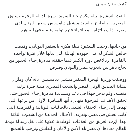
كتبت حنان خيري
التقت السفيرة نبيلة مكرم عبد الشهيد وزيرة الدولة للهجرة وشئون
المصريين بالخارج، بالسيد ميشيل ديامسيس سفير اليونان لدى
مصر، وذلك بالتزامن مع انتهاء فترة توليه منصبه في القاهرة.
من جانبها، رحبت السفيرة نبيلة مكرم بالسفير اليوناني، وقدمت
خالص الشكر له على جهوده الهائلة التي بذلها خلال فترة تواجده
بالقاهرة، وبالأخص دوره الكبير فيما حققته مبادرة إحياء الجذور من
نجاح باهر بين شعوب مصر واليونان وقبرص.
ووصفت وزيرة الهجرة السفير ميشيل ديامسيس بأنه كان ومازال
بمثابة الصديق الوفي لمصر والشعب المصري طيلة فترة توليه
منصبه، ولم يدخر جهدًا في دعم ومساندة مبادرة إحياء الجذور حتى
تحقق الأهداف المرجوة منها، إذ أنها المبادرة الأولى من نوعها التي
تهدف إلى إحياء الاحتفاء الشعبي بالجاليات اليونانية والقبرصية التي
كانت تعيش في مصر، وتعريف الأجيال الجديدة من الشعوب الثلاثة
بهذا الإرث العريق من العلاقات الوطيدة، علاوة على نقل رسالة مهمة
للعالم مفادها أن مصر بلد الأمن والأمان والتعايش وترحب بالجميع