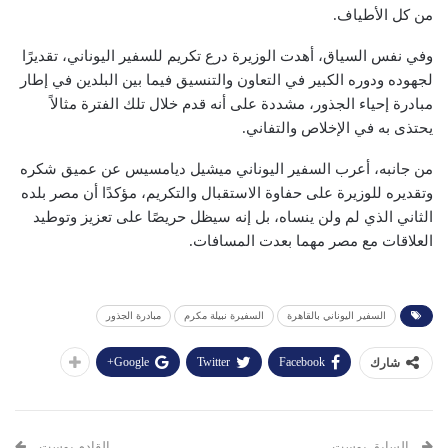
من كل الأطياف.
وفي نفس السياق، أهدت الوزيرة درع تكريم للسفير اليوناني، تقديرًا
لجهوده ودوره الكبير في التعاون والتنسيق فيما بين البلدين في إطار
مبادرة إحياء الجذور، مشددة على أنه قدم خلال تلك الفترة مثالاً
يحتذى به في الإخلاص والتفاني.
من جانبه، أعرب السفير اليوناني ميشيل ديامسيس عن عميق شكره
وتقديره للوزيرة على حفاوة الاستقبال والتكريم، مؤكدًا أن مصر بلده
الثاني الذي لم ولن ينساه، بل إنه سيظل حريصًا على تعزيز وتوطيد
العلاقات مع مصر مهما بعدت المسافات.
السفير اليوناني بالقاهرة
السفيرة نبيلة مكرم
مبادرة الجذور
Google+
Twitter
Facebook
شارك
السابق بوست
القادم بوست