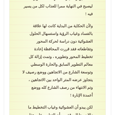
ليصبح في النهاية ممرا للعذاب لكل من يسير
فيه !
ولأن الحكاية من البداية كانت لها علاقة
بالفساد وغياب الرؤية واستسهال الحلول
العشوائية دون دراسة لحركة المحور
وتقاطعاته فقد قررت المحافظة إعادة
تخطيط المحور وتطويره ، وتمت إزالة كل
معالم التطوير السابق والحارة الوسطي
وتوسعة الشارع من الاتجاهين ووضع رصيف لا
يتجاوز عرضه المتر الواحد بين الاتجاهين ،
وتم الانتهاء من رصف الشارع كله ووضع
أعمدة الإنارة !
لكن يبدو أن العشوائية وغياب التخطيط ما
زالا سيدا الموقف ، وأن التطوير علي هذا