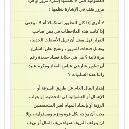
العشوائية التي لا تحكمها إشارة مرور أو فرد
مرور يقف في الإشارة ينظمها !
لا أدري إذا كان للتطوير استكمالا أم لا ، وحتي
إذا كانت هذه الملاحظات في ذهن صاحب
القرار فهل يعقل أن نزيل الأسفلت الجديد ،
ونعمل فتحات للمرور ، ونفتح بطن الشارع
مرة ثانية ؟ هل هي حكاية فساد جديدة رغم
أن تطوير شارعي عباس العقاد ومكرم عبيد
راعا هذه السلبيات ؟
إهدار المال العام عن طريق السرقة أو
الإهمال أو العشوائية في التخطيط إو بغياب
الرؤية أو بإسناد المهام لغير المتخصصين
يجب أن يواجه بكل قوة وحزم ومسئولية ، وإلا
لن يتوقف النزيف سواء نزيف المال أو نزيف