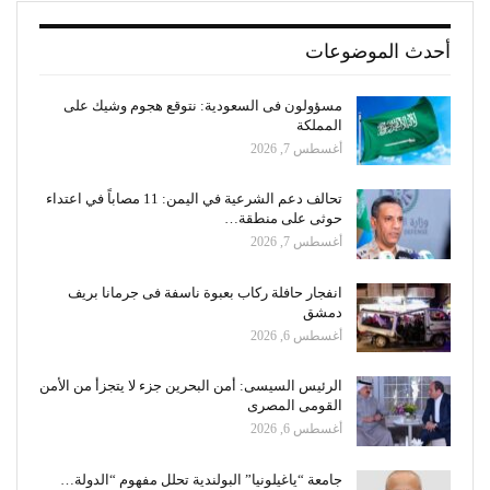
أحدث الموضوعات
مسؤولون فى السعودية: نتوقع هجوم وشيك على
المملكة
أغسطس 7, 2026
تحالف دعم الشرعية في اليمن: 11 مصاباً في اعتداء
حوثى على منطقة…
أغسطس 7, 2026
انفجار حافلة ركاب بعبوة ناسفة فى جرمانا بريف
دمشق
أغسطس 6, 2026
الرئيس السيسى: أمن البحرين جزء لا يتجزأ من الأمن
القومى المصرى
أغسطس 6, 2026
جامعة “ياغيلونيا” البولندية تحلل مفهوم “الدولة…