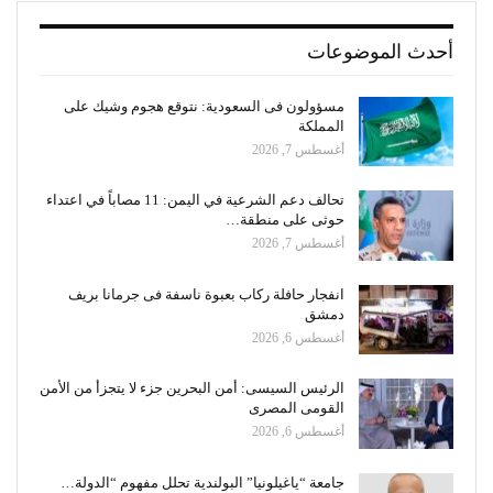
أحدث الموضوعات
مسؤولون فى السعودية: نتوقع هجوم وشيك على
المملكة
أغسطس 7, 2026
تحالف دعم الشرعية في اليمن: 11 مصاباً في اعتداء
حوثى على منطقة…
أغسطس 7, 2026
انفجار حافلة ركاب بعبوة ناسفة فى جرمانا بريف
دمشق
أغسطس 6, 2026
الرئيس السيسى: أمن البحرين جزء لا يتجزأ من الأمن
القومى المصرى
أغسطس 6, 2026
جامعة “ياغيلونيا” البولندية تحلل مفهوم “الدولة…