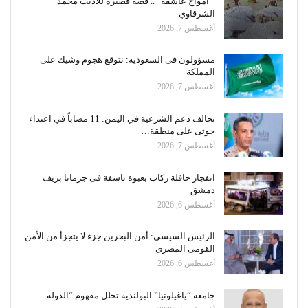
” أمواج عاشقة “.. قصة قصيرة للأديب محمد
الشرقاوي
أغسطس 7, 2026
مسؤولون فى السعودية: نتوقع هجوم وشيك على
المملكة
أغسطس 7, 2026
تحالف دعم الشرعية في اليمن: 11 مصاباً في اعتداء
حوثى على منطقة…
أغسطس 7, 2026
انفجار حافلة ركاب بعبوة ناسفة فى جرمانا بريف
دمشق
أغسطس 6, 2026
الرئيس السيسى: أمن البحرين جزء لا يتجزأ من الأمن
القومى المصرى
أغسطس 6, 2026
جامعة “ياغيلونيا” البولندية تحلل مفهوم “الدولة…