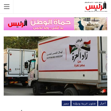
أخبار
شئون عربية ودولية
مميز