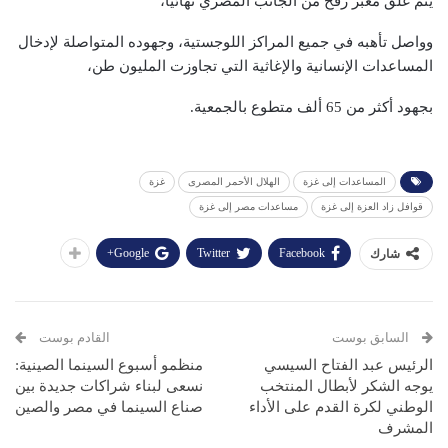
يتم غلق معبر رفح من الجانب المصري نهائيًا،
وواصل تأهبه في جميع المراكز اللوجستية، وجهوده المتواصلة لإدخال
المساعدات الإنسانية والإغاثية التي تجاوزت المليون طن،
بجهود أكثر من 65 ألف متطوع بالجمعية.
المساعدات إلى غزة
الهلال الأحمر المصرى
غزة
قوافل زاد العزة إلى غزة
مساعدات مصر إلى غزة
Google+
Twitter
Facebook
شارك
السابق بوست
القادم بوست
الرئيس عبد الفتاح السيسي
منظمو أسبوع السينما الصينية:
يوجه الشكر لأبطال المنتخب
نسعى لبناء شراكات جديدة بين
الوطني لكرة القدم على الأداء
صناع السينما في مصر والصين
المشرف