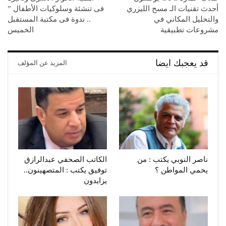
أحدث تقنيات الـ مسح الليزري
فى تنشئة وسلوكيات الأطفال ”
والتحليل المكاني في
.. ندوة فى مكتبة المستقبل
مشروعات تطبيقية
الخميس
قد يعجبك ايضا
المزيد عن المؤلف
ناصر النوبي يكتب : من
يحمي المواطن ؟
‬توفيق يكتب : المتصهينون‭..
‬يزايدون