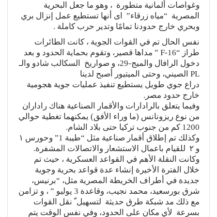
وغواصات ألمانية متطورة ، وهو ما جعل البحرية
المصرية “مياه زرقاء” اى أنها تستطيع عمل إنزال بري
وبحري خارج حدودنا تمامًا وتدير حرب كاملة .
نفس الحال تم في القوات الجوية ، كانت الطائرات
طراز “F-16 ” مداها قصير، وتقوم بحماية الحدود و بعد
دخول الرافال والميج-29، و صواريخ السكالب شادو والـ
PL الصيني، وحتى الميتيور أصبح لدينا
دراع جوي طويل يستطيع تنفيذ عمليات جوية هجومية
خارج حدود مصر.
وفيما يتعلق بالرادارات والأقمار الصناعية هناك راداران
من نوع ريزونانس (ما وراء الأفق) يمكنهما تغطية حوالي
1200 كم من جنوب تركيا حتى بلاد الشام.
وكذلك تم إطلاق أقمار صناعية مثل “طيبة 1” وحورس ١
و ٢ للقيام باعمال الاستشعار والاتصالات المشفرة.
وكانت النقلة الأهم في القواعد العسكرية ، حيث تم
خلال الفترة الأخيرة إنشاء عدة قواعد بحرية وجوية
جديدة في أطراف الخريطة المصرية مثل، “برنيس،
شرق بورسعيد، محمد نجيب، وقاعدة 3 يوليو ” ، و تزامن
مع ذلك مد شبكة طرق حديثة لتسهيل ّ نقل القوات
بسرعة لأي مكان على الحدود، وفي نفس الوقت يتم