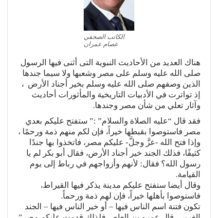
الكاتب الصحفي
عصام عمران
هناك العديد من الأحاديث النبوية التى أثنى فيها الرسول
صلى الله عليه وسلم على مصر وشعبها ولا سيما جندها
الذين وصفهم صلى الله عليه وسلم بخير أجناد الأرض ،
إذ تواترت في الأدبيات التاريخية والمأثورات أحاديث
وآثار تعلي من شأن مصر وجندها.
فقد قال “عليه الصلاة والسلام” :” ستفتح عليكم بعدي
مصر فاستوصوا بقبطها خيراً، فإن لكم منهم ذمة ورحمًا ،
وإذا فتح الله -عزَّ وجلَّ- عليكم مصر، فاتخذوا بها جندًا
كثيفًا، فذلك الجند خير أجناد الأرض، فقال أبو بكر لم يا
رسول الله؟ فقال: لأنهم وأزواجهم في رباط إلى يوم
القيامة.
وقال أيضا ستفتح عليكم مدينة يذكر فيها القيراط،
فاستوصوا بأهلها خيراً، فإن لهم ذمة ورحماً.
تكون فتنة اسم الناس فيها – أو خير الناس فيها – الجند
الغربي، قال عمرو بن العاص فلذلك قدمت عليكم مصر”