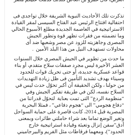
.
تذكرت تلك الأحاديث النبوية الشريفة خلال تواجدى فى
احتفالية افتتاح الرئيس عبد الفتاح السيسى لمقر القيادة
الاستراتيجية في العاصمة الجديدة مطلع الأسبوع الحالي
وما تضمنته من فقرات تظهر قوة وتطور الجيش
المصرى وجاهزيته للزود عن مصر وشعبها ضد أى
محاولات تستهدف النيل من هذا البلد الأمين .
ما حدث من تطوير في الجيش المصري خلال السنوات
العشر الأخيرة ليس مجرد صفقات سلاح متقدم، أو بناء
قواعد عسكرية جديدة، أو حتى تحريك قوات للحدود
وسيناء بهدف تشديد التأمين فى ظل زيادة التهديدات
من حولنا ، ولكن الحقيقة أن أكبر تحوّل حدث ليس في
السلاح نفسه، لكن في طريقة تفكير الجيش وفي
“منظومة الردع” التى تمت بعناية لتحوّل قدراتنا من
“دفاع هجومي” الى “هجوم دفاعي” ، فمثلا البحرية
المصرية قبل 2014، كانت قاصرة على حماية السواحل
وتغير الوضع تماما بعد شراء حاملتي طائرات وبمعنى
أدق”سفن إنزال وتعبئة وقيادة استراتيجية خارج
الحدود”)، ومعهما فرقاطات مثل الفريم والبيرجاميني