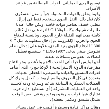
توسيع المدى العملياتي للقوات المنطلقة من قواعد
الأطراف.
وفيما يتعلق بالقوات المحمولة جواً والنقل العسكرى
كان قبل ذلك النقل الجوي يستخدم فقط في إنزال
مظلي خفيف لعناصر قوات خاصة، ولكن حاليا عندنا
طائرات شينوك وكاسا وC-130 قادرة على نقل كتائب
كاملة بمعداتهم الثقيلة خارج الحدود ، وبالنسبة للدفاع
الجوي والحرب الإلكترونية تم إدخال منظومات مثل ” S-
300 ” للدفاع الجوي بعيد المدى، علاوة على إدخال نظام
تشويش صيني يدعى “؛LDK-190 ” يستطيع تعطيل
اتصالات العدو من مسافات بعيدة.
أخيرا وليس آخرا نأتى للحدث الأهم والأعظم وهو افتتاح
مقر قيادة الدولة الاستراتيجية (الأوكتاجون) الذى أضاف
قدرات التنسيق والقيادة والسيطرة اللحظي لجبهات
متعددة في كل الظروف والسيناريوهات كعقل يحرك كل
العضلات العسكرية السابقة بتناغم وسرعة ودقة كجسم
واحد في العمليات المشتركة ( أى تستطيع إدارة حرب
تشارك فيها قوات بحرية وجوية وبرية في نفس الوقت
بشكل متنسق ومكمل لبعضه) .
وهناك مراكز قيادة وسيطرة أقيمت في عمق سيناء،