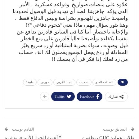
علاوة على منصات صواريخ وقواعد عسكرية ، الأمر
الذى يؤكد جاهزيتنا لصد أي تهديد قبل الوصول لحدودنا
واصبحنا جاهزين للهجوم بشراسة وليس الدفاع فقط ،
وهنا يثور سؤال مهم ، ماذا يعني”هجوم دفاعي”؟!
والإجابة باختصار أننا كنا فى السابق قادرين ندافع عن
نفسنا بكفاءة ،وأصبحنا حاليا قادرين على منع الخطر
قبل وصوله ، سواء بضربة استباقية أو رد سريع يغيّر
المعادلة أو ردع يجعل الجميع يعملون لك الف حساب
من رد فعلك إذا فكر فى أن يمسك !! .
اتصالات العدو
احاديث
الجند الغربي
حورس
طيبة1
Twitter
Facebook
شارك
السابق بوست
القادم بوست
طلاب عمارة GUC يوظفون
” أهمية الحوار الأسرى وتاثيره