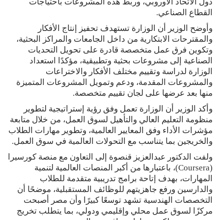
دول الاتحاد الأوروبي، وربط هذه المشروعات باحتياجات
القطاع الصناعي.
وأوضح الوزير أن الوزارة تستهدف تحفيز إنتاج الأفكار
والمقترحات الابتكارية من داخل الجامعات والمراكز البحثية،
وتكوين فرق عمل متخصصة قادرة على تحويل التحديات
الصناعية إلى مشروعات بحثية وتطبيقية، مؤكدًا استعداد
الوزارة لدراسة وتقييم مختلف الأفكار والاختراعات
والمشروعات المقدمة، ودعم وتمويل المشروعات المتميزة
منها بعد عرضها على لجان تقييم متخصصة.
وأكد الوزير أن الوزارة تعمل وفق رؤية إستراتيجية لتطوير
منظومة التعليم العالي والتأهيل لسوق العمل، من خلال متابعة
مؤشرات الأداء وفق المعايير العالمية، وتطوير مهارات الطلاب
والخريجين بما يتناسب مع التحولات العالمية في سوق العمل.
ولفت الدكتور عبدالعزيز قنصوة إلى التعاون مع منصة كورسيرا
(Coursera)، باعتبارها من أكبر المنصات العالمية لتنمية
المهارات، بهدف إتاحة برامج تدريبية متقدمة للطلاب
والدارسين ورفع جاهزيتهم للوظائف المستقبلية، موضحًا أن
التخصصات الهندسية تشهد توسعًا كبيرًا وأن مصر أصبحت
مركزًا لسوق عمل محلي وإقليمي ودولي، بما يتطلب تخريج