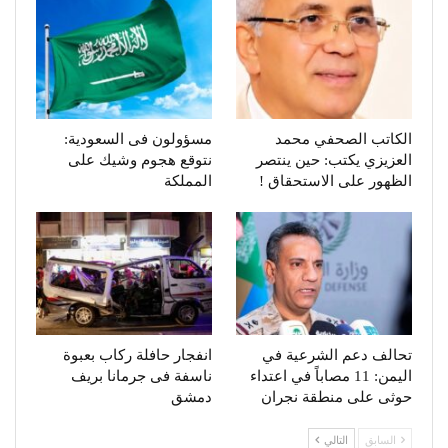
الكاتب الصحفي محمد
مسؤولون فى السعودية:
العزيزي يكتب: حين ينتصر
نتوقع هجوم وشيك على
الظهور على الاستحقاق !
المملكة
تحالف دعم الشرعية في
انفجار حافلة ركاب بعبوة
اليمن: 11 مصاباً في اعتداء
ناسفة فى جرمانا بريف
حوثى على منطقة نجران
دمشق
السابق
التالي