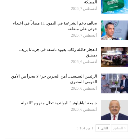
المملكة
أغسطس 7, 2026
تحالف دعم الشرعية في اليمن: 11 مصاباً في اعتداء
حوثى على منطقة…
أغسطس 7, 2026
انفجار حافلة ركاب بعبوة ناسفة فى جرمانا بريف
دمشق
أغسطس 6, 2026
الرئيس السيسى: أمن البحرين جزء لا يتجزأ من الأمن
القومى المصرى
أغسطس 6, 2026
جامعة “ياغيلونيا” البولندية تحلل مفهوم “الدولة…
أغسطس 6, 2026
السابق
التالي
1 من 3٬164