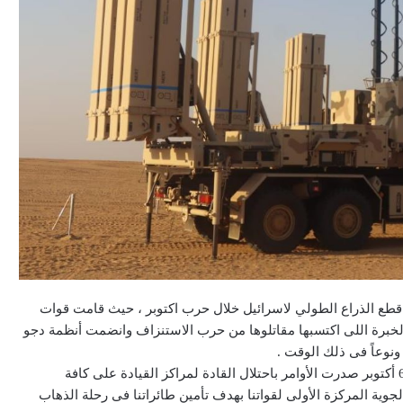
ع الذراع الطولي لاسرائيل خلال حرب اكتوبر ، حيث قامت قوات
الخبرة اللى اكتسبها مقاتلوها من حرب الاستنزاف وانضمت أنظمة دجو
 ونوعاً فى ذلك الوقت .
ولفت إلي انه إعتباراً من الساعة الواحدة والنصف ظهرا يوم 6 أكتوبر صدرت الأوامر باحتلال القادة لمراكز القيادة على كافة
وية المركزة الأولى لقواتنا بهدف تأمين طائراتنا فى رحلة الذهاب