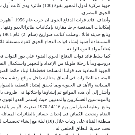
جوية مركزة لدول المحور بقوة (100) طائر
الجوى المصرى.
وأضاف قائد قو
إمكانيات المدفعية م ط مقارنة بإمكانيات طائراتالعدو وقتها .
مُعلناً مولد القوة الرابعة.
دروسهاوبدأنا رحلة طويلة من الإعداد والتجهيز واستكمال الت
الجوية المعادية ضد قواتنا المسلحة فخططنا لبناء حائط الصو
المضادة للطائرات فى أنساق متتالية داخل مواقع ودشم محص
الميدانية والأهداف الحيوية وبما يُحقق إمتداد التغطية بالصوا
وأشار إلي أن هذه المواقع تم إنشاؤها واحتلالها فى ظروف ب
والمهندسين العسكريين والمدنيين حيث إستمر العدو الجوى فى 
القناة ونجحت الكمائن فى إحداث خسائر بالطائرات المقاتلة 
منطقة القناة على وثبات خلال (10) ليلة مع إنشاء تحصينات لكل نطاق وإحتلاله
تحت حماية النطاق الخلفى له .