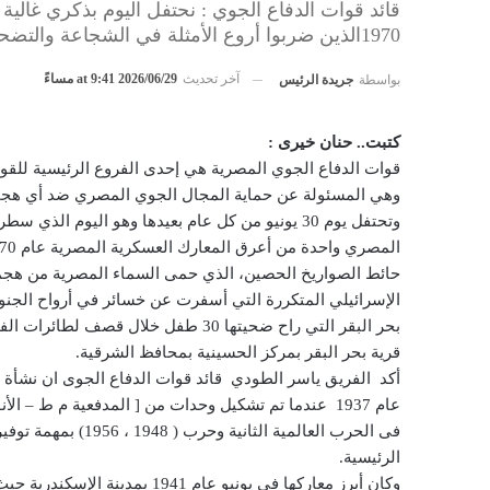
قائد قوات الدفاع الجوي : نحتفل اليوم بذكري غالية
1970الذين ضربوا أروع الأمثلة في الشجاعة والتضحية
آخر تحديث
2026/06/29 at 9:41 مساءً
بواسطة
جريدة الرئيس
كتبت.. حنان خيرى :
قوات الدفاع الجوي المصرية هي إحدى الفروع الرئيسية للقو
وهي المسئولة عن حماية المجال الجوي المصري ضد أي هجما
وتحتفل يوم 30 يونيو من كل عام بعيدها وهو اليوم الذي
حائط الصواريخ الحصين، الذي حمى السماء المصرية من هجم
الإسرائيلي المتكررة التي أسفرت عن خسائر في أرواح الجنود
بحر البقر التي راح ضحيتها 30 طفل خلال قصف لط
قرية بحر البقر بمركز الحسينية بمحافظ الشرقية.
أكد الفريق ياسر الطودي قائد قوات الدفاع الجوى ان نشأة 
عام 1937 عندما تم تشكيل وحدات من [ المدفعية م ط – ال
فى الحرب العالمية الثانية و
الرئيسية.
وكان أبرز معاركها فى يونيو عام 1941 بم