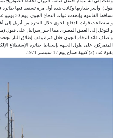
ولفت إلي انه بتمام احتلال كتائب النيران لحائط الصواريخ ت
هوك) وأسر طياريها وكانت هذه أول مرة تسقط فيها طائرة ف
تساقط الفانتوم وإتخذت قوات الدفاع الجوى يوم 30 يونيو عام 1970 عيداً لها.
والتوغل إلى العمق المصرى مما أجبر إسرائيل على قبول (مبادرة روجرز
وأضاف قائد الدفاع الجوى خلال فترة وقف إطلاق النار نجحت
المتمركزة على طول الجبهة بإسقاط طائرة الإستطلاع الإلكترو
بقوة عدد (2) كتيبة صباح يوم 17 سبتمبر 1971.