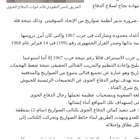
ة ودى كانت أول شهادة نجاح لسلاح الدفاع
الفريق ياسر الطودي قائد قوات الدفاع الجوي
ات الدفاع الجوى ان حرب عام 1956 أظهرت ضرورة تدبير أنظمة صواريخ من الإتحاد السوفيتى وذلك نتيجة قلة
وتابع حديثه قائلا : وصلت كتائب صواريخ (سام -2) عام 1961 بأعداد محدودة وشاركت فى حرب 1967 والتى كان أبرز دروسها
المستفادة أهمية إنشاء قوات الدفاع الجوى كقوة مستقلة قائمة بذاتها وصدر القرار الجمهورى رقم (199) فى 14 فبراير عام 1968
كما سلط قائد قوات الدفاع الجوي الضوء علي دور القوات في حرب الاستنزاف قائلا رغم نتيجة حرب 1967 إلا أننا استوعبنا
سليح وإعادة التنظيم والتدريب القتالى الحقيقى نتيجة ضغط الهجمات
اريخ وهو عبارة عن تجميع قتالى متنوع من الصواريخ والمدفعية
نة بهدف توفير الدفاع الجوى عن التجميعات الرئيسية للجيوش
ريخ شرق القناة .
الغة الصعوبة وبتضحيات عظيمة تحملها رجال الدفاع الجوى
إستهداف تلك المواقع أثناء إنشائها .
وتابع :وعليه اعتبارا من يوم 16 /4 / 1970 صدرت الأوامر بالبدء فى تنفيذ كمائن الدفاع الجوى بكتائب الصواريخ (سام-2) بمنطقة
للعدو ومهدت الطريق لبناء حائط الصواريخ وتحركت الكتائب إلى