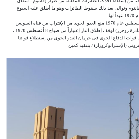
مكنّا من إسقاط أحدث الطائرات المقاتلة من طراز (فانتوم ، سكاى
انتوم وتوالى بعد ذلك سقوط الطائرات وهو ما أطلق عليه أسبوع
واستطاعت قوات الدفاع الجوى خلال الفترة من أبريل إلى أغسطس عام 1970 منع العدو الجوى من الإقتراب من قناة السويس
) لوقف إطلاق النار إعتباراً من صباح 8 أغسطس 1970 .
 قوات الدفاع الجوى فى حرمان العدو الجوى من إستطلاع قواتنا
نى (الإستراتوكروزار) / بتنفيذ كمين