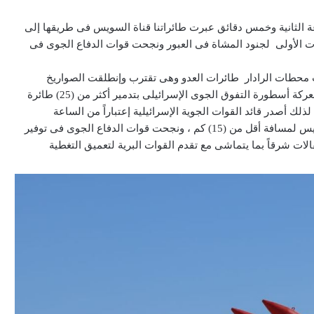
اعة الثانية وخمس دقائق عبرت طائراتنا قناة السويس فى طريقها إلى
ات الأولى لجنود المشاة فى العبور ونجحت قوات الدفاع الجوى فى
دت محطات الرادار طائرات العدو وهى تقترب وإنطلقت الصواريخ
وتهاوت الطائرات المعادية وتحطمت منذ الساعات الأولى للمعركة أسطورة التفوق الجوى الإسرائيلى بتدمير أكثر من (25) طائرة
ذلك أصدر قائد القوات الجوية الإسرائيلية إعتباراً من الساعة
الخامسة مساءً أوامره للطيارين بعدم الإقتراب من قناة السويس لمسافة أقل من (15) كم ، ونجحت قوات الدفاع الجوى فى توفير
الات شرقاً بما يتماشى مع تقدم القوات البرية لتعميق التغطية