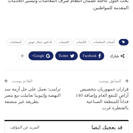
بحث حلول عاجلة لضمان انتظام صرف المعاشات وتيسير الخدمات
المقدمة للمواطنين.
أصحاب المعاشات
التأمينات
التامينات
الدكتور جمال عوض
المعاشات
Google+
Twitter
Facebook
شارك
السابق بوست
القادم بوست
قراران جمهوريان بتخصيص
ترامب: نعمل على حل أزمة سد
أراضٍ للنفع العام وإضافة 140
النهضة وإثيوبيا تعاملت مع مصر
فدانا للمنطقة الصناعية
بطريقة غير منصفة
بالقنطرة غرب
قد يعجبك ايضا
المزيد عن المؤلف