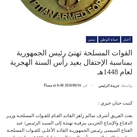
أخبار
حماة الوطن
مميز
القوات المسلحة تهنئ رئيس الجمهورية
بمناسبة الإحتفال بعيد رأس السنة الهجرية
لعام 1448هـ
في
2026/06/16 at 6:48 مساءً
بواسطة
جريدة الرئيس
كتبت حنان خيري :
بعث الفريق أشرف سالم زاهر القائـد العـام للقـوات المسلحـة وزيـر
الدفـاع والإنتـاج الحربـى ببرقيـة تهنئـة إلى السيـد الرئيـس/ عبد
الفتاح السيسى رئيـس الجمهوريـة القائـد الأعلـى للقـوات المسلحـة