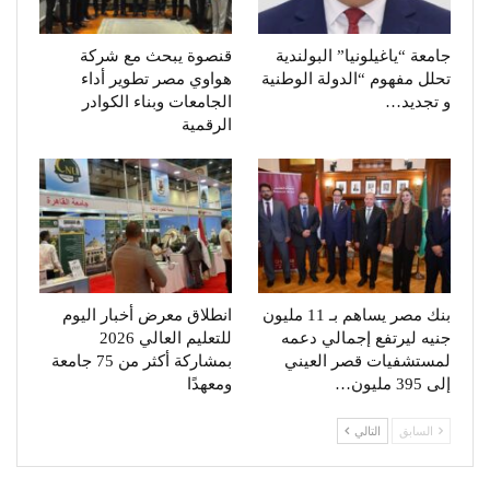
جامعة “ياغيلونيا” البولندية
قنصوة يبحث مع شركة
تحلل مفهوم “الدولة الوطنية
هواوي مصر تطوير أداء
و تجديد…
الجامعات وبناء الكوادر
الرقمية
بنك مصر يساهم بـ 11 مليون
انطلاق معرض أخبار اليوم
جنيه ليرتفع إجمالي دعمه
للتعليم العالي 2026
لمستشفيات قصر العيني
بمشاركة أكثر من 75 جامعة
إلى 395 مليون…
ومعهدًا
السابق
التالي