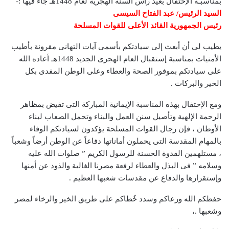
بمناسبـة الإحتفال بعيد رأس السنة الهجرية لعام 1448هـ جاء فيها :-
السيد الرئيس/ عبد الفتاح السيسى
رئيس الجمهورية القائد الأعلى للقوات المسلحة
يطيب لى أن أبعث إلى سيادتكم بأسمى آيات التهانى مقرونة بأطيب
الأمنيات بمناسبة إستقبال العام الهجرى الجديد 1448هـ أعاده الله
على سيادتكم بموفور الصحة والعطاء وعلى الوطن المفدى بكل
الخير والبركات .
ومع الإحتفال بهذه المناسبة الإيمانية المباركة التى تفيض بمظاهر
الرحمة الإلهية وتأصيل سنن العمل والبناء وتحمل الصعاب لبناء
الأوطان ، فإن رجال القوات المسلحة يؤكدون لسيادتكم الوفاء
بالمهام المقدسة التى يحملون أماناتها دفاعاً عن الوطن أرضاً وشعباً
، مستلهمين القدوة الحسنة للرسول الكريم ” صلوات الله عليه
وسلامه ” فى البذل والعطاء لرفعة مصرنا الغالية والذود عن أمنها
وإستقرارها والدفاع عن مقدسات شعبها العظيم .
حفظكم الله ورعاكم وسدد خُطاكم على طريق الخير والرخاء لمصر
وشعبها .،