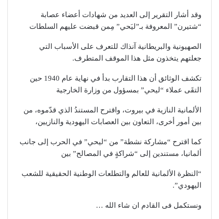
وقد أشار التقرير إلى العديد من شهادات أعضاء عصابة
“شتيرن” المعروفة بـ”ليَحي” مِمن قبضت عليهم السلطات
الصهيونية والبريطانية آنذاك للتعرف على الأسباب التي
جعلتهم يتخذون مثل هذا الموقف المتطرف.
تكشف الوثائق أن هذا التقارب بدأ في نهاية عام 1940 حين
التقَى عملاء “ليحي” بمسؤول من وزارة الخارجية
الألمانية النازية في بيروت، واقترح المستندُ الذي قدّموه، من
بين أمور أخرى، التعاون بين العصابات اليهودية والنازيين،
كما اقترح “مشاركة نشطة” من “ليحي” في الحرب إلى جانب
ألمانيا، مستندين إلى “شراكةٍ في المصالح” بين
“النظرة الألمانية للعالم والتطلعات الوطنية الحقيقية للشعب
اليهودي”.
ونستكمل فى القادم ان شاء الله …