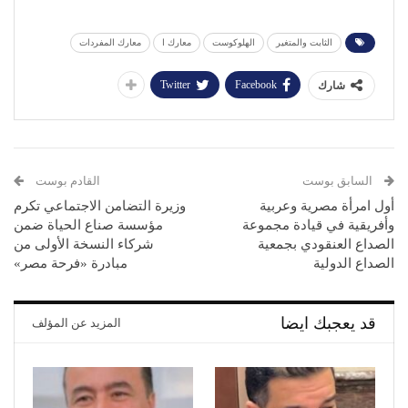
الثابت والمتغير
الهلوكوست
معارك ا
معارك المفردات
Twitter
Facebook
شارك
السابق بوست
القادم بوست
أول امرأة مصرية وعربية
وزيرة التضامن الاجتماعي تكرم
وأفريقية في قيادة مجموعة
مؤسسة صناع الحياة ضمن
الصداع العنقودي بجمعية
شركاء النسخة الأولى من
الصداع الدولية
مبادرة «فرحة مصر»
قد يعجبك ايضا
المزيد عن المؤلف