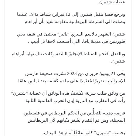
عصابة شتيرن.
وترجع قصة مقتل شتيرن إلى 12 فبراير/ شباط 1942 عندما
وصلت إلى الشرطة البريطانية معلومة تفيد بأن أبراهام
شتيرن الشهير بالاسم السري “يائير” مختبئ في شقة بحي
فلورنتين في مدينة يافا، التي أصبحت لاحقا تل أبيب.،
وبالفعل اقتحم الضباط الإنجليزُ الشقة وكانت تلك نهاية أبراهام
شتيرن.
وفي 21 يونيو/ حزيران من 2023 نشرت صحيفة هآرتس
الإسرائيلية تقريرًا مُعتَمِدًا على ما تم كشفه بعد ثمانين عامًا
من وثائق ظلت سرية، تكشفُ هذه الوثائق أن عصابة “شتيرن”
رأت في التقارب مع النازية إبان الحرب العالمية الثانية
فرصة ذهبية للتخلُّص من الحكم البريطاني في فلسطين
المحتلة، ومن ثم التقدم لشَغر مكانهم لأن البريطانيين
بحسب “شتيرن” كانوا عائقًا أمام هذا الهدف.