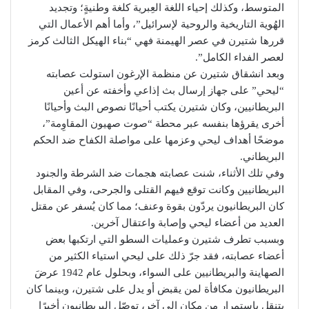
المتوسط، وكذلك إحياء اللغة العِبرية كلغة وطنيةٍ؛ وتجديد
الهُوية التاريخية والروحية لإسرائيل”، وأما أهم الأعمال التي
قررها شتيرن في عصر الهيمنة فهي “بناء الهيكل الثالث كرمز
لعصر الفداء الكامل”.
وبعد انشقاق شتيرن عن منظمة الإرغون استولت عصابته
“ليحي” على جهاز إرسال بث إذاعي وأخفته عن أعين
البريطانيين، وكان شتيرن يكتب أحيانًا نصوص البث وأحيانًا
أخرى يقرؤها بنفسه عبر محطة “صوت صهيون المقاوِمة”،
موضحًا أهداف ليحي وعزمها على مواصلة الكفاح ضد الحكم
البريطاني.
وفي تلك الأثناء، شنت عصابته هجمات ضد الشرطة والجنود
البريطانيين وكانت توقع فيهم القتلى والجرحى، وفي المقابل
كان البريطانيون يردّون بقوة وعنف؛ مما كان يُسفر عن مقتل
العديد من أعضاء ليحي وإصابة واعتقال آخرين.
وبسبب تطرف شتيرن وعمليات السطو التي ارتكبها بعض
أعضاء عصابته، فقد جرّ ذلك على ليحي استياء الكثير من
الصهاينة والبريطانيين على السواء، وبحلول عام 1942 عرضَ
البريطانيون مكافأة لمن يقبض أو يدل على شتيرن، وبينما كان
يتنقل باستمرار من مكان إلى آخر، توصّل البريطانيون أخيرًا