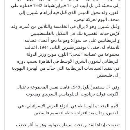
إلى مخبئه في تل أبيب في 12 فبراير/شباط 1942 فقتلوه على
الفور، وقد تحول المبنى الذي قُتل فيه أبراهام شتيرن إلى
متحف اليوم لحركة ليحي.
وقُتل شتيرن وهو لا يزال في الخامسة والثلاثين من عُمره، وقد
كرّس حياته القصيرة تلك في التنكيل بالفلسطينيين
والبريطانيين على حد سواء؛ وهو ما دفع أعضاء عصابته
للانتقام له، ففي 6 نوفمبر/تشرين الثاني 1944، اغتالت
مجموعة من عصابته “ليحي” اللورد موين وزير الدولة
البريطاني لشؤون الشرق الأوسط في القاهرة بسبب دوره
في تنفيذ السياسات البريطانية التي حدَّت من الهجرة اليهودية
إلى فلسطين.
وفي 17 سبتمبر/أيلول 1948 قامت نفس المجموعة باغتيال
الكونت فولك برنادوت الدبلوماسي السويدي ومبعوث
الأمم المتحدة للوساطة في النزاع العربي الإسرائيلي، في
القدس، وذلك بعد اقتراحه خطة لتقسيم فلسطين
تضمنت إبقاء القدس تحت سيطرة دولية، وهو ما أثار غضب