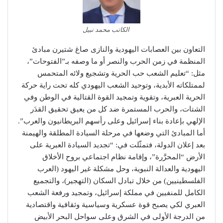
الكاتب محمد نبيل
التعاون بين العصابات اليهودية والنازى صاغ شتيرن مبادئ
المنظمة في زمن الحرب والنصر أو ما وصفه بـ”الفتوحات”،
مثل: “تعليم الشعب حب الحرية وتشجيع ولائه المتحمس
لممتلكاته الأبدية، وتوحيد الشعب اليهودي كله تحت راية حركة
الحرية العبرية، وتقوية وتمجيد القوة القتالية في الوطن وفي
الشتات، والحرب المستمرة ضد كل من يعيق تحقيق القدَر
الإلهي بإعادة بناء إسرائيل وعلى رأسهم البريطانيون والعرب”.
أما المبادئ التي وضعها في مرحلة السيادة المطلقة والهيمنة
بعد إعلان الدولة، فتمثّلت في: “تجديد السيادة العبرية على
الأرض “المحرَّرة”، وإقامة نظام اجتماعي بروح الأخلاق
اليهودية والعدالة النبوية، وحل مشكلة غير اليهود (العرب
الفلسطينيين) من خلال تبادل السكان (التهجير)، والتجميع
الكامل للمنفيين في مملكة إسرائيل، وتمجيد ورفعة الشعب
العبري لكي يصبح قوة عسكرية وسياسية وثقافية واقتصادية
من الدرجة الأولى في الشرق وعلى سواحل البحر الأبيض