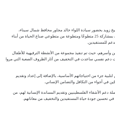
خ زويد بحضور سيادة اللواء خالد مجاور محافظ شمال سيناء،
لاستقبال 60 شخص من مصابي أهلنا في غزة وأسرهم، وذلك بمشاركة 25 متطوعًا ومتطوعة من متطوعي صناع الحياة من أبناء
لدعم للمستفيدين.
ين وأسرهم، حيث تم تنفيذ مجموعة من الأنشطة الترفيهية للأطفال
ات دعم نفسي ساعدت في التخفيف من آثار الظروف الصعبة التي مروا
س على المستفيدين لتلبية جزء من احتياجاتهم الأساسية، بالإضافة إلى إعداد وتقديم
 في أجواء من التكافل والتضامن الإنساني.
ة دعم الأشقاء الفلسطينيين وتقديم المساندة الإنسانية لهم، من
في تحسين جودة حياة المستفيدين والتخفيف من معاناتهم.