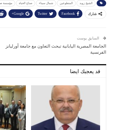
الشيخ زويد
المتطوعين
شمال سيناء
صناع الحياة
مؤسسة صنا
Google+
Twitter
Facebook
شارك
السابق بوست
الجامعة المصرية اليابانية تبحث التعاون مع جامعة أورليانز
الفرنسية
قد يعجبك ايضا