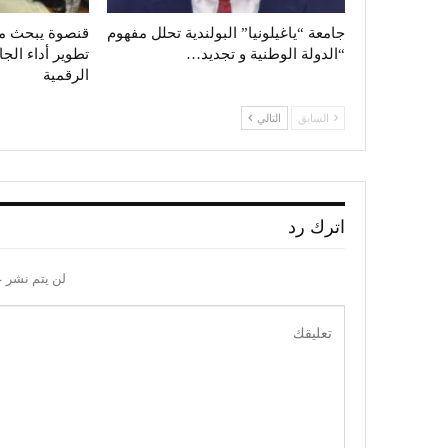
جامعة “ياغيلونيا” البولندية تحلل مفهوم
قنصوة يبحث م
“الدولة الوطنية و تجديد…
تطوير أداء الجا
الرقمية
السابق
التالي
اترك رد
لن يتم نشر ع