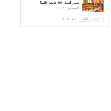
ضمن أفضل 200 جامعة عالميًا
أغسطس 6, 2026
السابق
التالي
1 من 3٬163